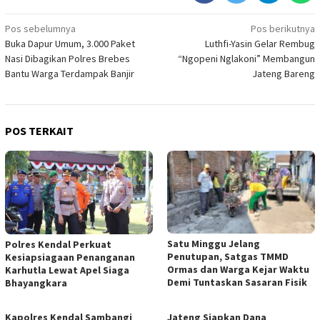
Navigasi
Pos sebelumnya
Pos berikutnya
Buka Dapur Umum, 3.000 Paket
Luthfi-Yasin Gelar Rembug
pos
Nasi Dibagikan Polres Brebes
“Ngopeni Nglakoni” Membangun
Bantu Warga Terdampak Banjir
Jateng Bareng
POS TERKAIT
Satu Minggu Jelang
Polres Kendal Perkuat
Penutupan, Satgas TMMD
Kesiapsiagaan Penanganan
Ormas dan Warga Kejar Waktu
Karhutla Lewat Apel Siaga
Demi Tuntaskan Sasaran Fisik
Bhayangkara
Kapolres Kendal Sambangi
Jateng Siapkan Dana