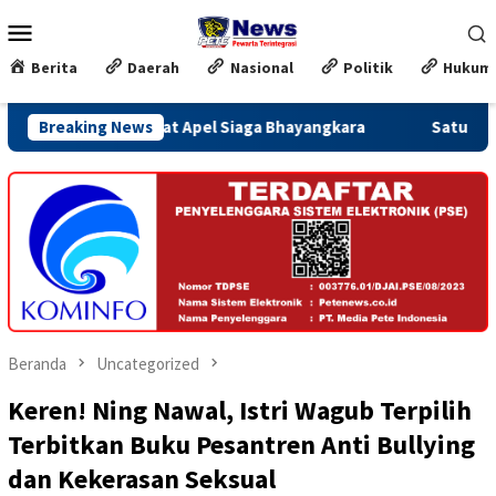
Loncat
Menu
ke
Mobile
konten
Berita
Daerah
Nasional
Politik
Hukum
 Lewat Apel Siaga Bhayangkara
Breaking News
Satu Minggu Jelang Penu
Beranda
Uncategorized
Keren! Ning Nawal, Istri Wagub Terpilih
Terbitkan Buku Pesantren Anti Bullying
dan Kekerasan Seksual