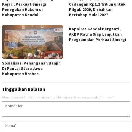
Kejari, Perkuat Sinergi
Cadangan Rp1,2 Triliun untuk
Penegakan Hukum di
Pilgub 2029, Disisihkan
Kabupaten Kendal
Bertahap Mulai 2027
Kapolres Kendal Berganti,
AKBP Ratna Siap Lanjutkan
Program dan Perkuat Sinergi
Sosialisasi Penanganan Banjir
Di Pantai Utara Jawa
Kabupaten Brebes
Tinggalkan Balasan
Alamat email Anda tidak akan dipublikasikan.
Ruas yang wajib ditandai
*