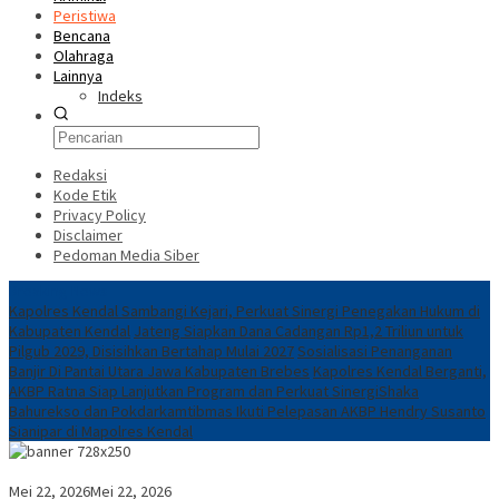
Peristiwa
Bencana
Olahraga
Lainnya
Indeks
Redaksi
Kode Etik
Privacy Policy
Disclaimer
Pedoman Media Siber
Breaking News
Kapolres Kendal Sambangi Kejari, Perkuat Sinergi Penegakan Hukum di
Kabupaten Kendal
Jateng Siapkan Dana Cadangan Rp1,2 Triliun untuk
Pilgub 2029, Disisihkan Bertahap Mulai 2027
Sosialisasi Penanganan
Banjir Di Pantai Utara Jawa Kabupaten Brebes
Kapolres Kendal Berganti,
AKBP Ratna Siap Lanjutkan Program dan Perkuat Sinergi
​Shaka
Bahurekso dan Pokdarkamtibmas Ikuti Pelepasan AKBP Hendry Susanto
Sianipar di Mapolres Kendal
Mei 22, 2026
Mei 22, 2026