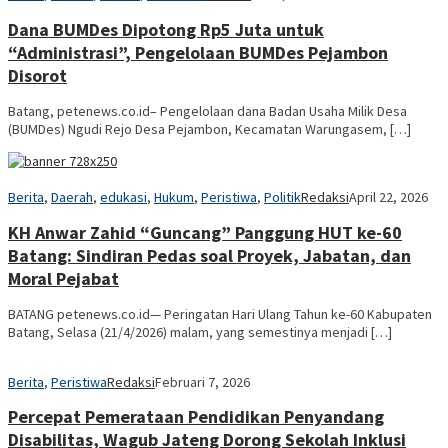
Dana BUMDes Dipotong Rp5 Juta untuk
“Administrasi”, Pengelolaan BUMDes Pejambon
Disorot
Batang, petenews.co.id– Pengelolaan dana Badan Usaha Milik Desa
(BUMDes) Ngudi Rejo Desa Pejambon, Kecamatan Warungasem, […]
Berita
,
Daerah
,
edukasi
,
Hukum
,
Peristiwa
,
Politik
Redaksi
April 22, 2026
KH Anwar Zahid “Guncang” Panggung HUT ke-60
Batang: Sindiran Pedas soal Proyek, Jabatan, dan
Moral Pejabat
BATANG petenews.co.id— Peringatan Hari Ulang Tahun ke-60 Kabupaten
Batang, Selasa (21/4/2026) malam, yang semestinya menjadi […]
Berita
,
Peristiwa
Redaksi
Februari 7, 2026
Percepat Pemerataan Pendidikan Penyandang
Disabilitas, Wagub Jateng Dorong Sekolah Inklusi