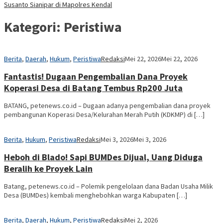
Susanto Sianipar di Mapolres Kendal
Kategori:
Peristiwa
Berita
,
Daerah
,
Hukum
,
Peristiwa
Redaksi
Mei 22, 2026
Mei 22, 2026
Fantastis! Dugaan Pengembalian Dana Proyek
Koperasi Desa di Batang Tembus Rp200 Juta
BATANG, petenews.co.id – Dugaan adanya pengembalian dana proyek
pembangunan Koperasi Desa/Kelurahan Merah Putih (KDKMP) di […]
Berita
,
Hukum
,
Peristiwa
Redaksi
Mei 3, 2026
Mei 3, 2026
Heboh di Blado! Sapi BUMDes Dijual, Uang Diduga
Beralih ke Proyek Lain
Batang, petenews.co.id – Polemik pengelolaan dana Badan Usaha Milik
Desa (BUMDes) kembali menghebohkan warga Kabupaten […]
Berita
,
Daerah
,
Hukum
,
Peristiwa
Redaksi
Mei 2, 2026