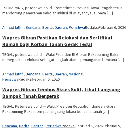
SEMARANG, petenews.co.id– Pemerintah Provinsi Jawa Tengah terus
mendorong penerapan sekolah inklusi di wilayahnya, supaya […]
Ahmad luthfi
,
Bencana
,
Berita
,
Daerah
,
Peristiwa
Redaksi
Februari 6, 2026
Wapres Gibran Pastikan Relokasi dan Sertifikat
Rumah bagi Korban Tanah Gerak Tegal
TEGAL, petenews.co.id— Wakil Presiden RI Gibran Rakabuming Raka
menegaskan relokasi sebagai langkah utama penanganan bencana […]
Ahmad luthfi
,
Bencana
,
Berita
,
Daerah
,
Nasional
,
Peristiwa
Redaksi
Februari 6, 2026
Wapres Gibran Tembus Akses Sulit, Lihat Langsung
Dampak Tanah Bergerak
TEGAL, Petenews.co.id — Wakil Presiden Republik Indonesia Gibran
Rakabuming Raka meninjau langsung lokasi bencana tanah […]
Bencana
,
Berita
,
Daerah
,
Peristiwa
Redaksi
Februari 5, 2026
Februari 5,