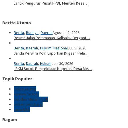
Lantik Pengurus Pusat PPDI, Menteri Desa…
Berita Utama
Berita
,
Budaya
,
Daerah
Agustus 2, 2026
Resmi! Jalan Petamanan–Kalisalak Bergant…
Berita
,
Daerah
,
Hukum
,
Nasional
Juli 5, 2026
Janda Perwira Polri Laporkan Dugaan Pela…
Berita
,
Daerah
,
Hukum
Juni 30, 2026
LPKM Soroti Pengelolaan Koperasi Desa Me…
Topik Populer
Polda Jateng
kapten factory
Kopdes Merah Putih
polres pemalang
susu MBG
Ragam