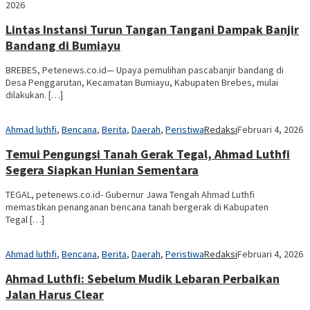
2026
Lintas Instansi Turun Tangan Tangani Dampak Banjir
Bandang di Bumiayu
BREBES, Petenews.co.id— Upaya pemulihan pascabanjir bandang di
Desa Penggarutan, Kecamatan Bumiayu, Kabupaten Brebes, mulai
dilakukan. […]
Ahmad luthfi
,
Bencana
,
Berita
,
Daerah
,
Peristiwa
Redaksi
Februari 4, 2026
Temui Pengungsi Tanah Gerak Tegal, Ahmad Luthfi
Segera Siapkan Hunian Sementara
TEGAL, petenews.co.id- Gubernur Jawa Tengah Ahmad Luthfi
memastikan penanganan bencana tanah bergerak di Kabupaten
Tegal […]
Ahmad luthfi
,
Bencana
,
Berita
,
Daerah
,
Peristiwa
Redaksi
Februari 4, 2026
Ahmad Luthfi: Sebelum Mudik Lebaran Perbaikan
Jalan Harus Clear