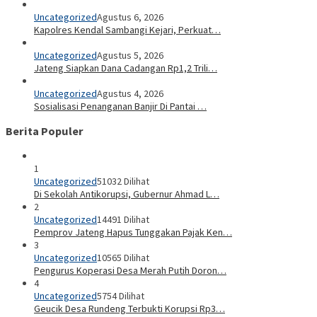
Uncategorized
Agustus 6, 2026
Kapolres Kendal Sambangi Kejari, Perkuat…
Uncategorized
Agustus 5, 2026
Jateng Siapkan Dana Cadangan Rp1,2 Trili…
Uncategorized
Agustus 4, 2026
Sosialisasi Penanganan Banjir Di Pantai …
Berita Populer
1
Uncategorized
51032 Dilihat
Di Sekolah Antikorupsi, Gubernur Ahmad L…
2
Uncategorized
14491 Dilihat
Pemprov Jateng Hapus Tunggakan Pajak Ken…
3
Uncategorized
10565 Dilihat
Pengurus Koperasi Desa Merah Putih Doron…
4
Uncategorized
5754 Dilihat
Geucik Desa Rundeng Terbukti Korupsi Rp3…