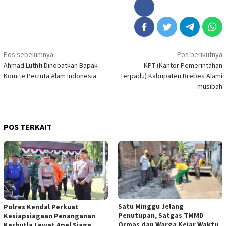
Navigasi
Pos sebelumnya
Pos berikutnya
Ahmad Luthfi Dinobatkan Bapak
KPT (Kantor Pemerintahan
pos
Komite Pecinta Alam Indonesia
Terpadu) Kabupaten Brebes Alami
musibah
POS TERKAIT
Satu Minggu Jelang
Polres Kendal Perkuat
Penutupan, Satgas TMMD
Kesiapsiagaan Penanganan
Ormas dan Warga Kejar Waktu
Karhutla Lewat Apel Siaga