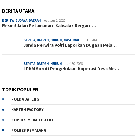
BERITA UTAMA
BERITA
,
BUDAYA
,
DAERAH
Agustus 2, 2026
Resmi! Jalan Petamanan–Kalisalak Bergant…
BERITA
,
DAERAH
,
HUKUM
,
NASIONAL
Juli 5, 2026
Janda Perwira Polri Laporkan Dugaan Pela…
BERITA
,
DAERAH
,
HUKUM
Juni 30, 2026
LPKM Soroti Pengelolaan Koperasi Desa Me…
TOPIK POPULER
POLDA JATENG
KAPTEN FACTORY
KOPDES MERAH PUTIH
POLRES PEMALANG