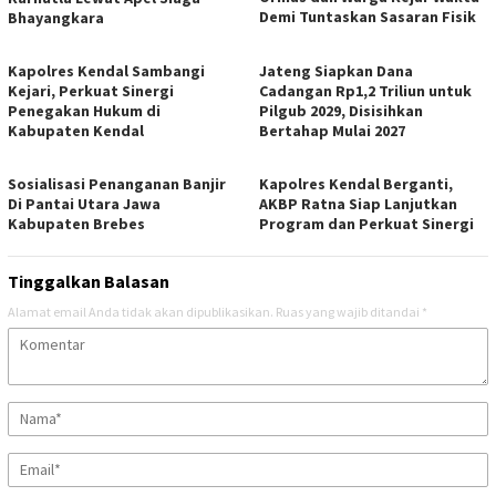
Demi Tuntaskan Sasaran Fisik
Bhayangkara
Kapolres Kendal Sambangi
Jateng Siapkan Dana
Kejari, Perkuat Sinergi
Cadangan Rp1,2 Triliun untuk
Penegakan Hukum di
Pilgub 2029, Disisihkan
Kabupaten Kendal
Bertahap Mulai 2027
Sosialisasi Penanganan Banjir
Kapolres Kendal Berganti,
Di Pantai Utara Jawa
AKBP Ratna Siap Lanjutkan
Kabupaten Brebes
Program dan Perkuat Sinergi
Tinggalkan Balasan
Alamat email Anda tidak akan dipublikasikan.
Ruas yang wajib ditandai
*