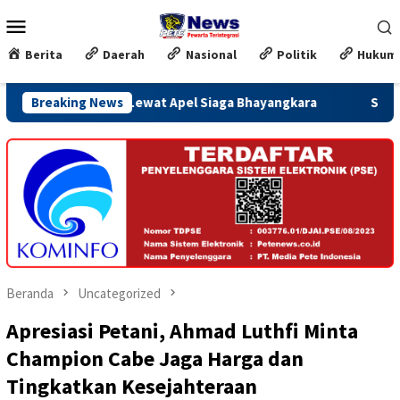
Loncat
Menu
ke
Mobile
konten
Berita
Daerah
Nasional
Politik
Hukum
tla Lewat Apel Siaga Bhayangkara
Breaking News
Satu Minggu Jelang P
Beranda
Uncategorized
Apresiasi Petani, Ahmad Luthfi Minta
Champion Cabe Jaga Harga dan
Tingkatkan Kesejahteraan