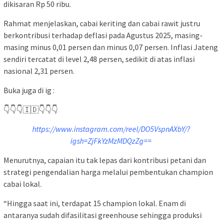
dikisaran Rp 50 ribu.
Rahmat menjelaskan, cabai keriting dan cabai rawit justru
berkontribusi terhadap deflasi pada Agustus 2025, masing-
masing minus 0,01 persen dan minus 0,07 persen. Inflasi Jateng
sendiri tercatat di level 2,48 persen, sedikit di atas inflasi
nasional 2,31 persen.
Buka juga di ig :
👇👇👇🇮🇩👇👇👇
https://www.instagram.com/reel/DO5VspnAXbY/?
igsh=ZjFkYzMzMDQzZg==
Menurutnya, capaian itu tak lepas dari kontribusi petani dan
strategi pengendalian harga melalui pembentukan champion
cabai lokal.
“Hingga saat ini, terdapat 15 champion lokal. Enam di
antaranya sudah difasilitasi greenhouse sehingga produksi