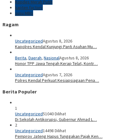
Kopdes Merah Putih
kapten factory
susu MBG
Ragam
Uncategorized
Agustus 8, 2026
Kapolres Kendal Kunjungi Panti Asuhan Mu…
Berita
,
Daerah
,
Nasional
Agustus 8, 2026
Honor TPP Jawa Tengah Kerap Telat, Kontr…
Uncategorized
Agustus 7, 2026
Polres Kendal Perkuat Kesiapsiagaan Pena…
Berita Populer
1
Uncategorized
51040 Dilihat
Di Sekolah Antikorupsi, Gubernur Ahmad L…
2
Uncategorized
14498 Dilihat
Pemprov Jateng Hapus Tunggakan Pajak Ken…