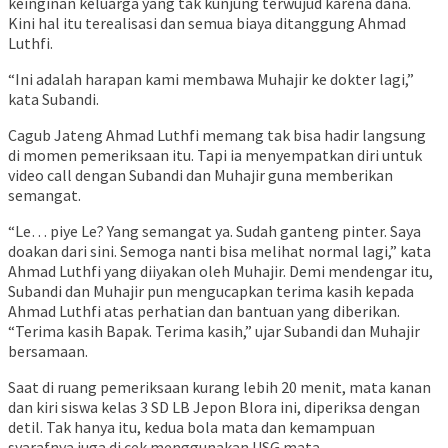
keinginan keluarga yang tak kunjung terwujud karena dana.
Kini hal itu terealisasi dan semua biaya ditanggung Ahmad
Luthfi.
“Ini adalah harapan kami membawa Muhajir ke dokter lagi,”
kata Subandi.
Cagub Jateng Ahmad Luthfi memang tak bisa hadir langsung
di momen pemeriksaan itu. Tapi ia menyempatkan diri untuk
video call dengan Subandi dan Muhajir guna memberikan
semangat.
“Le… piye Le? Yang semangat ya. Sudah ganteng pinter. Saya
doakan dari sini. Semoga nanti bisa melihat normal lagi,” kata
Ahmad Luthfi yang diiyakan oleh Muhajir. Demi mendengar itu,
Subandi dan Muhajir pun mengucapkan terima kasih kepada
Ahmad Luthfi atas perhatian dan bantuan yang diberikan.
“Terima kasih Bapak. Terima kasih,” ujar Subandi dan Muhajir
bersamaan.
Saat di ruang pemeriksaan kurang lebih 20 menit, mata kanan
dan kiri siswa kelas 3 SD LB Jepon Blora ini, diperiksa dengan
detil. Tak hanya itu, kedua bola mata dan kemampuan
syarafnya juga di cek menggunakan USG mata.