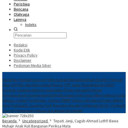
Peristiwa
Bencana
Olahraga
Lainnya
Indeks
Redaksi
Kode Etik
Privacy Policy
Disclaimer
Pedoman Media Siber
Breaking News
Kapolres Kendal Kunjungi Panti Asuhan Muhammadiyah Sutejo, Perkuat
Sinergi Polisi dan Masyarakat
Honor TPP Jawa Tengah Kerap Telat,
Kontrak Janjikan Dibayar Awal Bulan
Polres Kendal Perkuat
Kesiapsiagaan Penanganan Karhutla Lewat Apel Siaga Bhayangkara
Satu
Minggu Jelang Penutupan, Satgas TMMD Ormas dan Warga Kejar Waktu
Demi Tuntaskan Sasaran Fisik
Kapolres Kendal Sambangi Kejari, Perkuat
Sinergi Penegakan Hukum di Kabupaten Kendal
Beranda
Uncategorized
Tepati Janji, Cagub Ahmad Luthfi Bawa
Muhajir Anak Kuli Bangunan Periksa Mata