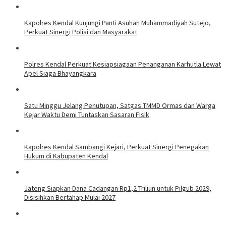
Kapolres Kendal Kunjungi Panti Asuhan Muhammadiyah Sutejo,
Perkuat Sinergi Polisi dan Masyarakat
Polres Kendal Perkuat Kesiapsiagaan Penanganan Karhutla Lewat
Apel Siaga Bhayangkara
Satu Minggu Jelang Penutupan, Satgas TMMD Ormas dan Warga
Kejar Waktu Demi Tuntaskan Sasaran Fisik
Kapolres Kendal Sambangi Kejari, Perkuat Sinergi Penegakan
Hukum di Kabupaten Kendal
Jateng Siapkan Dana Cadangan Rp1,2 Triliun untuk Pilgub 2029,
Disisihkan Bertahap Mulai 2027