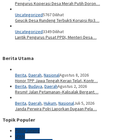
Pengurus Koperasi Desa Merah Putih Doron…
Uncategorized
5767 Dilihat
Geucik Desa Rundeng Terbukti Korupsi Rp3…
Uncategorized
3349 Dilihat
Lantik Pengurus Pusat PPDI, Menteri Desa…
Berita Utama
Berita
,
Daerah
,
Nasional
Agustus 8, 2026
Honor TPP Jawa Tengah Kerap Telat, Kontr…
Berita
,
Budaya
,
Daerah
Agustus 2, 2026
Resmi! Jalan Petamanan–Kalisalak Bergant…
Berita
,
Daerah
,
Hukum
,
Nasional
Juli 5, 2026
Janda Perwira Polri Laporkan Dugaan Pela…
Topik Populer
Polda Jateng
LPKM