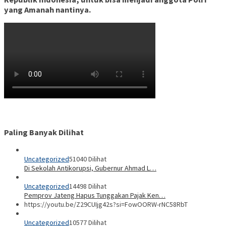
yang Amanah nantinya.
Paling Banyak Dilihat
Uncategorized
51040 Dilihat
Di Sekolah Antikorupsi, Gubernur Ahmad L…
Uncategorized
14498 Dilihat
Pemprov Jateng Hapus Tunggakan Pajak Ken…
https://youtu.be/Z29CUIjg42s?si=FowOORW-rNC58RbT
Uncategorized
10577 Dilihat