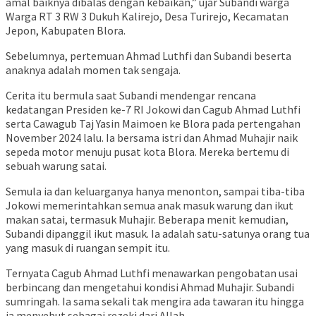
amal baiknya dibalas dengan kebaikan,” ujar Subandi warga
Warga RT 3 RW 3 Dukuh Kalirejo, Desa Turirejo, Kecamatan
Jepon, Kabupaten Blora.
Sebelumnya, pertemuan Ahmad Luthfi dan Subandi beserta
anaknya adalah momen tak sengaja.
Cerita itu bermula saat Subandi mendengar rencana
kedatangan Presiden ke-7 RI Jokowi dan Cagub Ahmad Luthfi
serta Cawagub Taj Yasin Maimoen ke Blora pada pertengahan
November 2024 lalu. Ia bersama istri dan Ahmad Muhajir naik
sepeda motor menuju pusat kota Blora. Mereka bertemu di
sebuah warung satai.
Semula ia dan keluarganya hanya menonton, sampai tiba-tiba
Jokowi memerintahkan semua anak masuk warung dan ikut
makan satai, termasuk Muhajir. Beberapa menit kemudian,
Subandi dipanggil ikut masuk. Ia adalah satu-satunya orang tua
yang masuk di ruangan sempit itu.
Ternyata Cagub Ahmad Luthfi menawarkan pengobatan usai
berbincang dan mengetahui kondisi Ahmad Muhajir. Subandi
sumringah. Ia sama sekali tak mengira ada tawaran itu hingga
ia menyebut sebagai rezeki dari Allah.