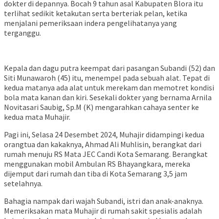
dokter di depannya. Bocah 9 tahun asal Kabupaten Blora itu
terlihat sedikit ketakutan serta berteriak pelan, ketika
menjalani pemeriksaan indera pengelihatanya yang
terganggu.
Kepala dan dagu putra keempat dari pasangan Subandi (52) dan
Siti Munawaroh (45) itu, menempel pada sebuah alat. Tepat di
kedua matanya ada alat untuk merekam dan memotret kondisi
bola mata kanan dan kiri. Sesekali dokter yang bernama Arnila
Novitasari Saubig, Sp.M (K) mengarahkan cahaya senter ke
kedua mata Muhajir.
Pagi ini, Selasa 24 Desembet 2024, Muhajir didampingi kedua
orangtua dan kakaknya, Ahmad Ali Muhlisin, berangkat dari
rumah menuju RS Mata JEC Candi Kota Semarang. Berangkat
menggunakan mobil Ambulan RS Bhayangkara, mereka
dijemput dari rumah dan tiba di Kota Semarang 3,5 jam
setelahnya.
Bahagia nampak dari wajah Subandi, istri dan anak-anaknya.
Memeriksakan mata Muhajir di rumah sakit spesialis adalah