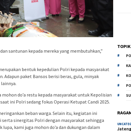
TOPIK
os dan santunan kepada mereka yang membutuhkan,”
PO
KA
merupakan bentuk kepedulian Polri kepada masyarakat
KO
 Adapun paket Bansos berisi beras, gula, minyak
lainnya.
PO
a mohon do’a restu kepada masyarakat untuk Kepolisian
SU
aat ini Polri sedang fokus Operasi Ketupat Candi 2025.
RAGA
eringankan beban warga. Selain itu, kegiatan ini
i serta sinergitas Polri dengan masyarakat sehingga
UNCATE
ak lupa, kami juga mohon do’a dan dukungan dalam
Jateng