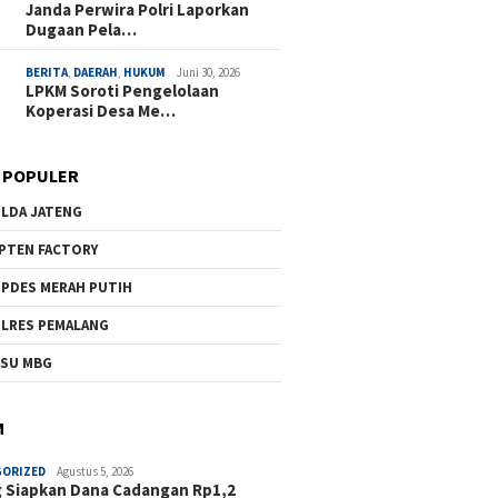
Janda Perwira Polri Laporkan
Dugaan Pela…
BERITA
,
DAERAH
,
HUKUM
Juni 30, 2026
LPKM Soroti Pengelolaan
Koperasi Desa Me…
 POPULER
LDA JATENG
PTEN FACTORY
PDES MERAH PUTIH
LRES PEMALANG
SU MBG
M
GORIZED
Agustus 5, 2026
 Siapkan Dana Cadangan Rp1,2