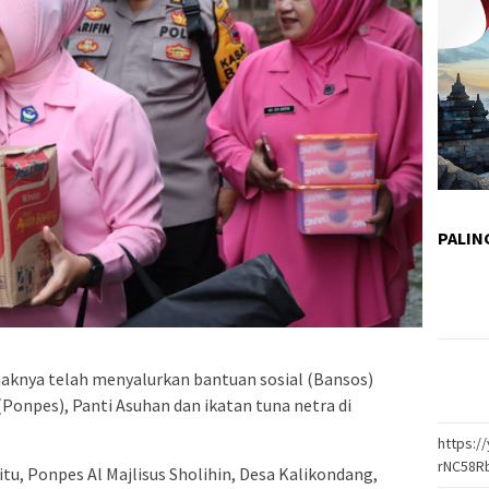
PALIN
knya telah menyalurkan bantuan sosial (Bansos)
onpes), Panti Asuhan dan ikatan tuna netra di
https:
rNC58R
tu, Ponpes Al Majlisus Sholihin, Desa Kalikondang,