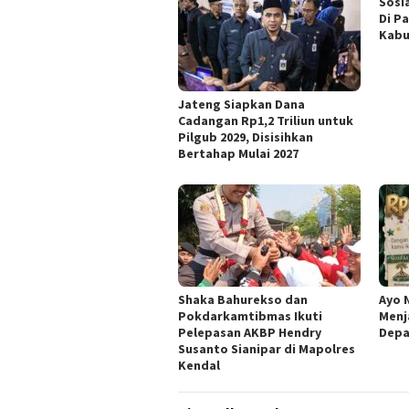
Sosi
Di P
Kabu
Jateng Siapkan Dana
Cadangan Rp1,2 Triliun untuk
Pilgub 2029, Disisihkan
Bertahap Mulai 2027
​Shaka Bahurekso dan
Ayo 
Pokdarkamtibmas Ikuti
Menj
Pelepasan AKBP Hendry
Depa
Susanto Sianipar di Mapolres
Kendal