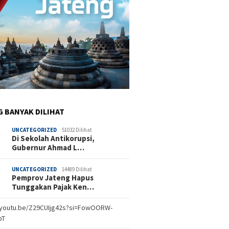
G BANYAK DILIHAT
UNCATEGORIZED
51032 Dilihat
Di Sekolah Antikorupsi,
Gubernur Ahmad L…
UNCATEGORIZED
14489 Dilihat
Pemprov Jateng Hapus
Tunggakan Pajak Ken…
//youtu.be/Z29CUIjg42s?si=FowOORW-
bT