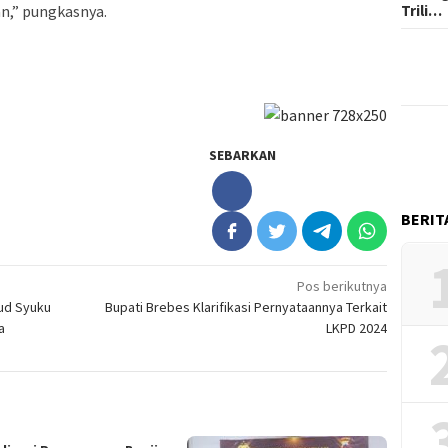
Trili…
n,” pungkasnya.
SEBARKAN
BERIT
Pos berikutnya
ud Syuku
Bupati Brebes Klarifikasi Pernyataannya Terkait
a
LKPD 2024