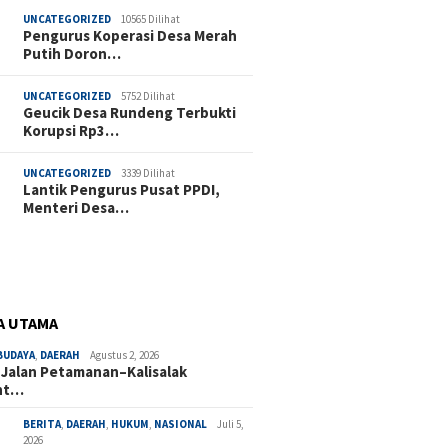
UNCATEGORIZED
10565 Dilihat
Pengurus Koperasi Desa Merah
Putih Doron…
UNCATEGORIZED
5752 Dilihat
Geucik Desa Rundeng Terbukti
Korupsi Rp3…
UNCATEGORIZED
3339 Dilihat
Lantik Pengurus Pusat PPDI,
Menteri Desa…
A UTAMA
BUDAYA
,
DAERAH
Agustus 2, 2026
 Jalan Petamanan–Kalisalak
nt…
BERITA
,
DAERAH
,
HUKUM
,
NASIONAL
Juli 5,
2026