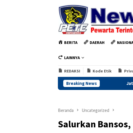
Loncat
ke
konten
BERITA
DAERAH
NASION
LAINNYA
REDAKSI
Kode Etik
Priv
Breaking News
Jateng Siapkan Dana Cadang
Beranda
Uncategorized
Salurkan Bansos,