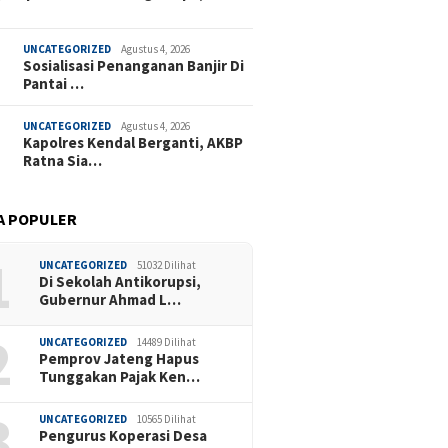
UNCATEGORIZED
Agustus 4, 2026
Sosialisasi Penanganan Banjir Di
Pantai …
UNCATEGORIZED
Agustus 4, 2026
Kapolres Kendal Berganti, AKBP
Ratna Sia…
A POPULER
1
UNCATEGORIZED
51032 Dilihat
Di Sekolah Antikorupsi,
Gubernur Ahmad L…
2
UNCATEGORIZED
14489 Dilihat
Pemprov Jateng Hapus
Tunggakan Pajak Ken…
3
UNCATEGORIZED
10565 Dilihat
Pengurus Koperasi Desa