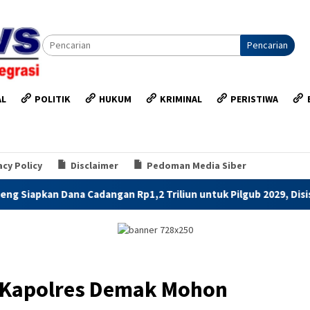
Pencarian
AL
POLITIK
HUKUM
KRIMINAL
PERISTIWA
acy Policy
Disclaimer
Pedoman Media Siber
an Rp1,2 Triliun untuk Pilgub 2029, Disisihkan Bertahap Mulai 2
 Kapolres Demak Mohon