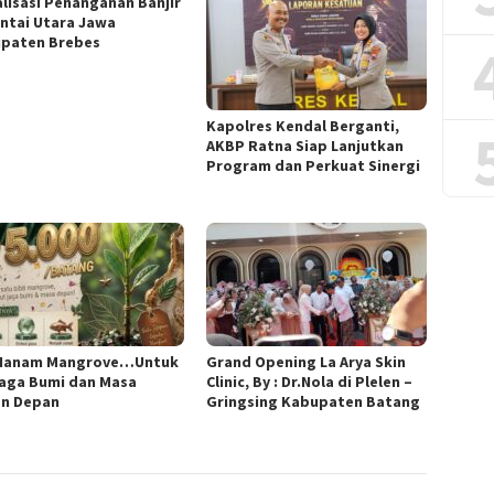
alisasi Penanganan Banjir
antai Utara Jawa
paten Brebes
Kapolres Kendal Berganti,
AKBP Ratna Siap Lanjutkan
Program dan Perkuat Sinergi
Nanam Mangrove…Untuk
Grand Opening La Arya Skin
aga Bumi dan Masa
Clinic, By : Dr.Nola di Plelen –
n Depan
Gringsing Kabupaten Batang