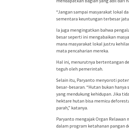
mendapatkan bagian yang adil dari h
“Jangan sampai masyarakat lokal d
sementara keuntungan terbesar jatu
Ia juga mengingatkan bahwa pengal
besar seperti ini mengabaikan masya
mana masyarakat lokal justru kehil
mata pencaharian mereka.
Hal ini, menurutnya bertentangan de
teguh oleh pemerintah.
Selain itu, Paryanto menyoroti pot
besar-besaran. “Hutan bukan hanya s
yang mendukung kehidupan. Jika tida
hektare hutan bisa memicu deforesta
parah,” katanya.
Paryanto mengajak Organ Relawan ny
dalam program ketahanan pangan den