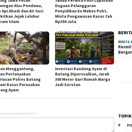
ing Jawa Pecah
Janda Perwira Polri Laporkan
ningan Alas Pendawa,
Dugaan Pelanggaran
 Api Abadi dan Air Suci
Penyidikan ke Mabes Polri,
kitkan Jejak Leluhur
Minta Pengawasan Kasus Cek
ram Islam
Rp350 Juta
BERIT
BERITA
,
Resmi!
Berga
hun Menggantung,
Investasi Kandang Ayam di
an Pertanyakan
Batang Dipersoalkan, Jarak
riusan Polres Batang
300 Meter dari Rumah Warga
ani Kasus Perusakan
Jadi Sorotan
ang Ayam
as yang wajib ditandai
*
TOPIK
PO