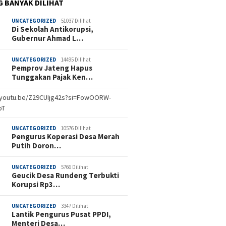
G BANYAK DILIHAT
UNCATEGORIZED
51037 Dilihat
Di Sekolah Antikorupsi,
Gubernur Ahmad L…
UNCATEGORIZED
14495 Dilihat
Pemprov Jateng Hapus
Tunggakan Pajak Ken…
//youtu.be/Z29CUIjg42s?si=FowOORW-
bT
UNCATEGORIZED
10576 Dilihat
Pengurus Koperasi Desa Merah
Putih Doron…
UNCATEGORIZED
5766 Dilihat
Geucik Desa Rundeng Terbukti
Korupsi Rp3…
UNCATEGORIZED
3347 Dilihat
Lantik Pengurus Pusat PPDI,
Menteri Desa…