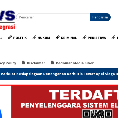
Pencarian
AL
POLITIK
HUKUM
KRIMINAL
PERISTIWA
acy Policy
Disclaimer
Pedoman Media Siber
 Penanganan Karhutla Lewat Apel Siaga Bhayangkara
Sat