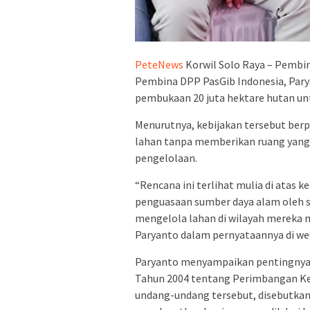
PeteNews
Korwil Solo Raya – Pembin
Pembina DPP PasGib Indonesia, Par
pembukaan 20 juta hektare hutan un
Menurutnya, kebijakan tersebut berp
lahan tanpa memberikan ruang yang 
pengelolaan.
“Rencana ini terlihat mulia di atas k
penguasaan sumber daya alam oleh s
mengelola lahan di wilayah mereka m
Paryanto dalam pernyataannya di wed
Paryanto menyampaikan pentingny
Tahun 2004 tentang Perimbangan Ke
undang-undang tersebut, disebutkan