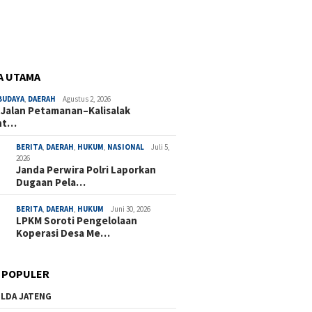
A UTAMA
BUDAYA
,
DAERAH
Agustus 2, 2026
 Jalan Petamanan–Kalisalak
nt…
BERITA
,
DAERAH
,
HUKUM
,
NASIONAL
Juli 5,
2026
Janda Perwira Polri Laporkan
Dugaan Pela…
BERITA
,
DAERAH
,
HUKUM
Juni 30, 2026
LPKM Soroti Pengelolaan
Koperasi Desa Me…
 POPULER
LDA JATENG