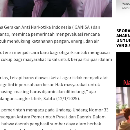
a Gerakan Anti Narkotika Indonesia ( GANISA ) dan
SEORA
yanto, meminta pemerintah mengevaluasi rencana
ANAKN
UNTUK
tuk mendukung ketahanan pangan, energi, dan air.
YANG 
otensi menjadi cara baru bagi oligarki untuk menguasai
Pemuta
cukup bagi masyarakat lokal untuk berpartisipasi dalam
Video
ertas, tetapi harus diawasi ketat agar tidak menjadi alat
egelintir perusahaan besar. Hak masyarakat untuk
asing-masing harus dijamin dan dilindungi,” ujar
angan cangkir blirik, Sabtu (12/1/2025).
a pemerintah mengacu pada Undang-Undang Nomor 33
uangan Antara Pemerintah Pusat dan Daerah. Dalam
 bahwa daerah penghasil sumber daya alam berhak