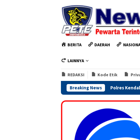
Loncat
ke
konten
BERITA
DAERAH
NASION
LAINNYA
REDAKSI
Kode Etik
Priv
Polres Kendal Perkuat Kesiapsiagaan
Breaking News