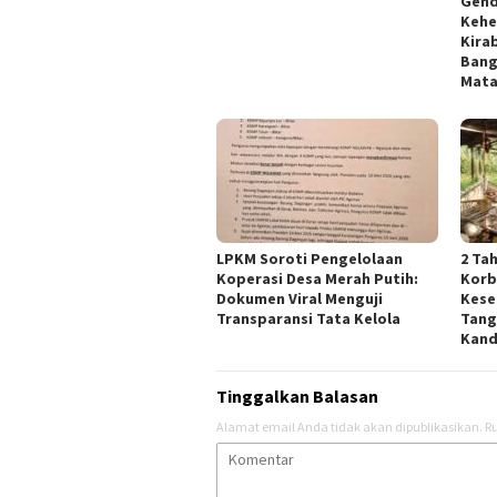
Gend
Kehe
Kirab
Bang
Mata
LPKM Soroti Pengelolaan
2 Ta
Koperasi Desa Merah Putih:
Korb
Dokumen Viral Menguji
Kese
Transparansi Tata Kelola
Tang
Kand
Tinggalkan Balasan
Alamat email Anda tidak akan dipublikasikan.
Ru