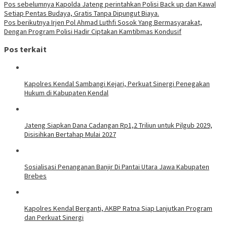
Pos sebelumnya
Kapolda Jateng perintahkan Polisi Back up dan Kawal
Setiap Pentas Budaya, Gratis Tanpa Dipungut Biaya.
Pos berikutnya
Irjen Pol Ahmad Luthfi Sosok Yang Bermasyarakat,
Dengan Program Polisi Hadir Ciptakan Kamtibmas Kondusif
Pos terkait
Kapolres Kendal Sambangi Kejari, Perkuat Sinergi Penegakan
Hukum di Kabupaten Kendal
Jateng Siapkan Dana Cadangan Rp1,2 Triliun untuk Pilgub 2029,
Disisihkan Bertahap Mulai 2027
Sosialisasi Penanganan Banjir Di Pantai Utara Jawa Kabupaten
Brebes
Kapolres Kendal Berganti, AKBP Ratna Siap Lanjutkan Program
dan Perkuat Sinergi