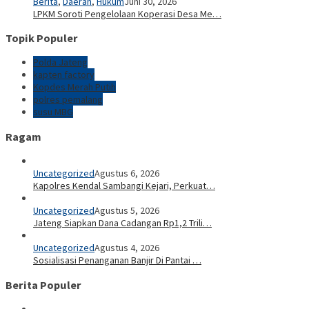
Berita
,
Daerah
,
Hukum
Juni 30, 2026
LPKM Soroti Pengelolaan Koperasi Desa Me…
Topik Populer
Polda Jateng
kapten factory
Kopdes Merah Putih
polres pemalang
susu MBG
Ragam
Uncategorized
Agustus 6, 2026
Kapolres Kendal Sambangi Kejari, Perkuat…
Uncategorized
Agustus 5, 2026
Jateng Siapkan Dana Cadangan Rp1,2 Trili…
Uncategorized
Agustus 4, 2026
Sosialisasi Penanganan Banjir Di Pantai …
Berita Populer