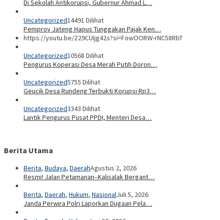
Di Sekolah Antikorupsi, Gubernur Ahmad L…
Uncategorized
14491 Dilihat
Pemprov Jateng Hapus Tunggakan Pajak Ken…
https://youtu.be/Z29CUIjg42s?si=FowOORW-rNC58RbT
Uncategorized
10568 Dilihat
Pengurus Koperasi Desa Merah Putih Doron…
Uncategorized
5755 Dilihat
Geucik Desa Rundeng Terbukti Korupsi Rp3…
Uncategorized
3343 Dilihat
Lantik Pengurus Pusat PPDI, Menteri Desa…
Berita Utama
Berita
,
Budaya
,
Daerah
Agustus 2, 2026
Resmi! Jalan Petamanan–Kalisalak Bergant…
Berita
,
Daerah
,
Hukum
,
Nasional
Juli 5, 2026
Janda Perwira Polri Laporkan Dugaan Pela…