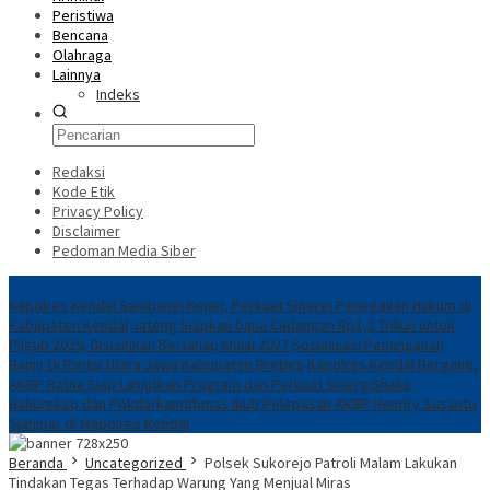
Peristiwa
Bencana
Olahraga
Lainnya
Indeks
Redaksi
Kode Etik
Privacy Policy
Disclaimer
Pedoman Media Siber
Breaking News
Kapolres Kendal Sambangi Kejari, Perkuat Sinergi Penegakan Hukum di
Kabupaten Kendal
Jateng Siapkan Dana Cadangan Rp1,2 Triliun untuk
Pilgub 2029, Disisihkan Bertahap Mulai 2027
Sosialisasi Penanganan
Banjir Di Pantai Utara Jawa Kabupaten Brebes
Kapolres Kendal Berganti,
AKBP Ratna Siap Lanjutkan Program dan Perkuat Sinergi
​Shaka
Bahurekso dan Pokdarkamtibmas Ikuti Pelepasan AKBP Hendry Susanto
Sianipar di Mapolres Kendal
Beranda
Uncategorized
Polsek Sukorejo Patroli Malam Lakukan
Tindakan Tegas Terhadap Warung Yang Menjual Miras