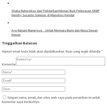
​Shaka Bahurekso dan Pokdarkamtibmas Ikuti Pelepasan AKBP
Hendry Susanto Sianipar di Mapolres Kendal
Ayo Nanam Mangrove…Untuk Menjaga Bumi dan Masa Depan
Depan
Tinggalkan Balasan
Alamat email Anda tidak akan dipublikasikan.
Ruas yang wajib ditandai
*
Komentar
Simpan nama, email, dan situs web saya pada peramban ini untuk
komentar saya berikutnya.