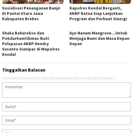
Sosialisasi Penanganan Banjir
Kapolres Kendal Berganti,
Di Pantai Utara Jawa
AKBP Ratna Siap Lanjutkan
Kabupaten Brebes
Program dan Perkuat Sinergi
​Shaka Bahurekso dan
Ayo Nanam Mangrove…Untuk
Pokdarkamtibmas Ikuti
Menjaga Bumi dan Masa Depan
Pelepasan AKBP Hendry
Depan
Susanto Sianipar di Mapolres
Kendal
Tinggalkan Balasan
Alamat email Anda tidak akan dipublikasikan.
Ruas yang wajib ditandai
*