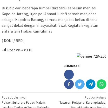
Di kutip dari beberapa sumber diketahui sebelum menjadi
Kapolda Jateng, Irjen pol Ahmad Luthfi pernah menjabat
sebagai Kapolres Batang, semasa menjabat beliau di kenal
sangat dekat dengan masyarakat lewat Kegiatan kegiatan
antara lain Trabas Kamtibmas
( DONI / RED )
Post Views:
118
SEBARKAN
Navigasi
Pos sebelumnya
Pos berikutnya
Polsek Sukorejo Patroli Malam
Tawuran Pelajar di Karangdadap,
pos
Lakukan Tindakan Tegas Terhadap
Begini Penjelasan Polres