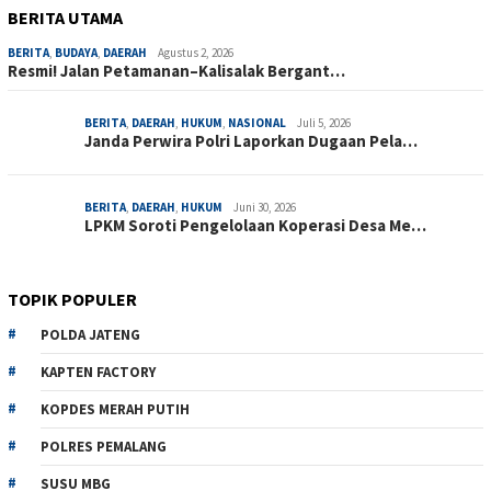
BERITA UTAMA
BERITA
,
BUDAYA
,
DAERAH
Agustus 2, 2026
Resmi! Jalan Petamanan–Kalisalak Bergant…
BERITA
,
DAERAH
,
HUKUM
,
NASIONAL
Juli 5, 2026
Janda Perwira Polri Laporkan Dugaan Pela…
BERITA
,
DAERAH
,
HUKUM
Juni 30, 2026
LPKM Soroti Pengelolaan Koperasi Desa Me…
TOPIK POPULER
POLDA JATENG
KAPTEN FACTORY
KOPDES MERAH PUTIH
POLRES PEMALANG
SUSU MBG