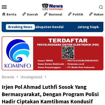
Loncat
Menu
ke
Mobile
konten
Berita
Daerah
Nasional
Politik
Hukum
an Hukum di Kabupaten Kendal
Breaking News
Jateng Siapkan Dana Cadang
Beranda
Uncategorized
Irjen Pol Ahmad Luthfi Sosok Yang
Bermasyarakat, Dengan Program Polisi
Hadir Ciptakan Kamtibmas Kondusif