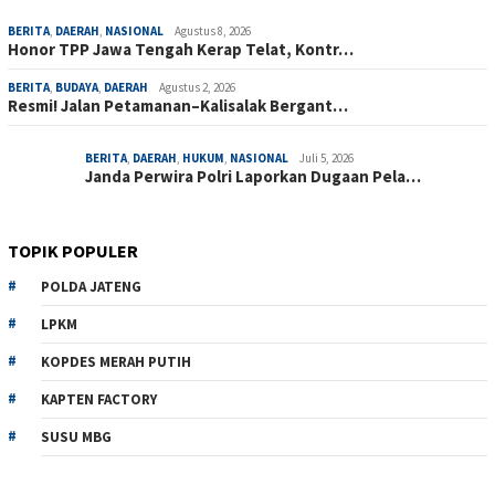
BERITA
,
DAERAH
,
NASIONAL
Agustus 8, 2026
Honor TPP Jawa Tengah Kerap Telat, Kontr…
BERITA
,
BUDAYA
,
DAERAH
Agustus 2, 2026
Resmi! Jalan Petamanan–Kalisalak Bergant…
BERITA
,
DAERAH
,
HUKUM
,
NASIONAL
Juli 5, 2026
Janda Perwira Polri Laporkan Dugaan Pela…
TOPIK POPULER
POLDA JATENG
LPKM
KOPDES MERAH PUTIH
KAPTEN FACTORY
SUSU MBG