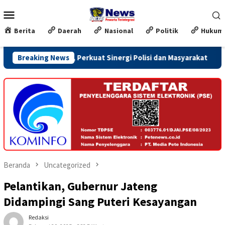
Loncat
Menu
ke
Mobile
konten
Berita
Daerah
Nasional
Politik
Hukum
jo, Perkuat Sinergi Polisi dan Masyarakat
Breaking News
Honor TPP Ja
Beranda
Uncategorized
Pelantikan, Gubernur Jateng
Didampingi Sang Puteri Kesayangan
Redaksi