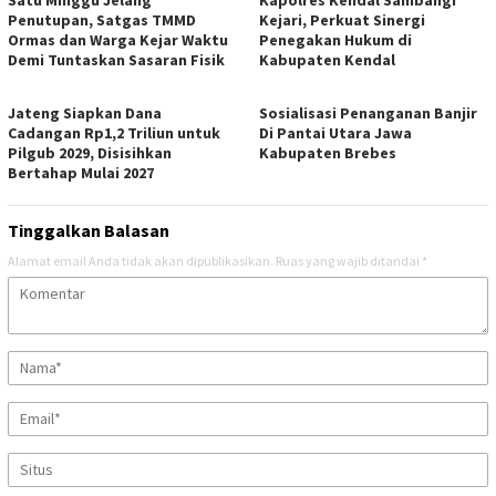
Penutupan, Satgas TMMD
Kejari, Perkuat Sinergi
Ormas dan Warga Kejar Waktu
Penegakan Hukum di
Demi Tuntaskan Sasaran Fisik
Kabupaten Kendal
Jateng Siapkan Dana
Sosialisasi Penanganan Banjir
Cadangan Rp1,2 Triliun untuk
Di Pantai Utara Jawa
Pilgub 2029, Disisihkan
Kabupaten Brebes
Bertahap Mulai 2027
Tinggalkan Balasan
Alamat email Anda tidak akan dipublikasikan.
Ruas yang wajib ditandai
*