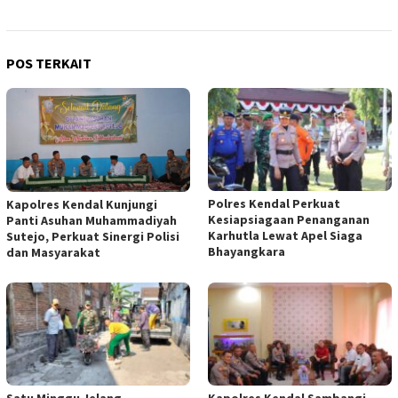
POS TERKAIT
Polres Kendal Perkuat
Kapolres Kendal Kunjungi
Kesiapsiagaan Penanganan
Panti Asuhan Muhammadiyah
Karhutla Lewat Apel Siaga
Sutejo, Perkuat Sinergi Polisi
Bhayangkara
dan Masyarakat
Satu Minggu Jelang
Kapolres Kendal Sambangi