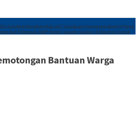
29, Disisihkan Bertahap Mulai 2027
Sosialisasi Penanganan Banjir Di Pantai
mas Ikuti Pelepasan AKBP Hendry Susanto Sianipar di Mapolres Kendal
 Pemotongan Bantuan Warga