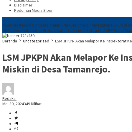
Disclaimer
Pedoman Media Siber
Breaking News
Kapolres Kendal Sambangi Kejari, Perkuat Sinergi Penegakan Hukum di K
Utara Jawa Kabupaten Brebes
Kapolres Kendal Berganti, AKBP Ratna Siap
Beranda
Uncategorized
LSM JPKPN Akan Melapor Ke Inspektorat Ke
LSM JPKPN Akan Melapor Ke In
Miskin di Desa Tamanrejo.
Redaksi
Mei 30, 2024
349 Dilihat