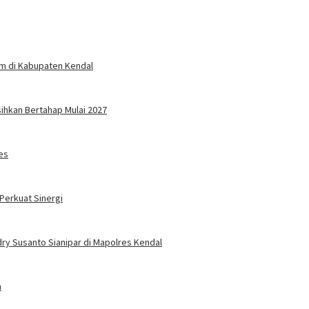
um di Kabupaten Kendal
sihkan Bertahap Mulai 2027
es
Perkuat Sinergi
ry Susanto Sianipar di Mapolres Kendal
n