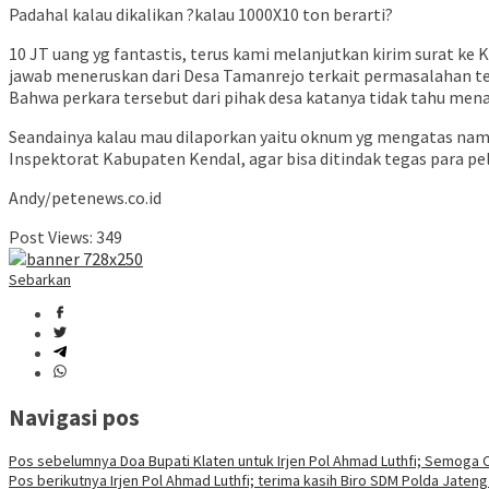
Padahal kalau dikalikan ?kalau 1000X10 ton berarti?
10 JT uang yg fantastis, terus kami melanjutkan kirim surat ke
jawab meneruskan dari Desa Tamanrejo terkait permasalahan te
Bahwa perkara tersebut dari pihak desa katanya tidak tahu men
Seandainya kalau mau dilaporkan yaitu oknum yg mengatas nam
Inspektorat Kabupaten Kendal, agar bisa ditindak tegas para pe
Andy/petenews.co.id
Post Views:
349
Sebarkan
Navigasi pos
Pos sebelumnya
Doa Bupati Klaten untuk Irjen Pol Ahmad Luthfi; Semoga Ci
Pos berikutnya
Irjen Pol Ahmad Luthfi; terima kasih Biro SDM Polda Jaten