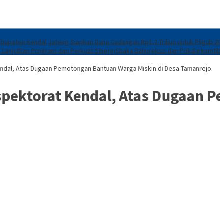
abupaten Kendal
Jateng Siapkan Dana Cadangan Rp1,2 Triliun untuk Pilgub 20
 Lanjutkan Program dan Perkuat Sinergi
​Shaka Bahurekso dan Pokdarkamtib
ndal, Atas Dugaan Pemotongan Bantuan Warga Miskin di Desa Tamanrejo.
spektorat Kendal, Atas Dugaan