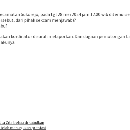
 Kecamatan Sukorejo, pada tgl 28 mei 2024 jam 12.00 wib ditemui
rsebut, dari pihak sekcam menjawab)?
ahu?
akan kordinator disuruh melaporkan. Dan dugaan pemotongan ba
lakunya.
ta Cita beliau di kabulkan
g telah menunjukan prestasi