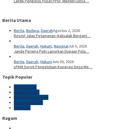
Lantik Pengurus Pusat PPDI, Menteri Desa…
Berita Utama
Berita
,
Budaya
,
Daerah
Agustus 2, 2026
Resmi! Jalan Petamanan–Kalisalak Bergant…
Berita
,
Daerah
,
Hukum
,
Nasional
Juli 5, 2026
Janda Perwira Polri Laporkan Dugaan Pela…
Berita
,
Daerah
,
Hukum
Juni 30, 2026
LPKM Soroti Pengelolaan Koperasi Desa Me…
Topik Populer
Polda Jateng
kapten factory
Kopdes Merah Putih
polres pemalang
susu MBG
Ragam