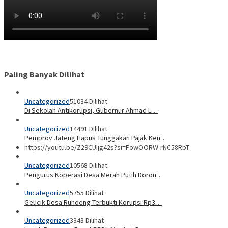
Paling Banyak Dilihat
Uncategorized
51034 Dilihat
Di Sekolah Antikorupsi, Gubernur Ahmad L…
Uncategorized
14491 Dilihat
Pemprov Jateng Hapus Tunggakan Pajak Ken…
https://youtu.be/Z29CUIjg42s?si=FowOORW-rNC58RbT
Uncategorized
10568 Dilihat
Pengurus Koperasi Desa Merah Putih Doron…
Uncategorized
5755 Dilihat
Geucik Desa Rundeng Terbukti Korupsi Rp3…
Uncategorized
3343 Dilihat