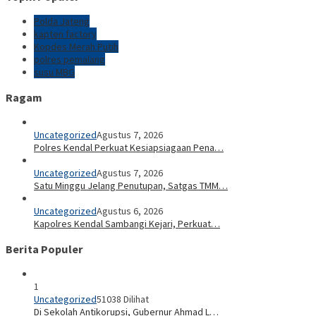
Polda Jateng
kapten factory
Kopdes Merah Putih
polres pemalang
susu MBG
Ragam
Uncategorized
Agustus 7, 2026
Polres Kendal Perkuat Kesiapsiagaan Pena…
Uncategorized
Agustus 7, 2026
Satu Minggu Jelang Penutupan, Satgas TMM…
Uncategorized
Agustus 6, 2026
Kapolres Kendal Sambangi Kejari, Perkuat…
Berita Populer
1
Uncategorized
51038 Dilihat
Di Sekolah Antikorupsi, Gubernur Ahmad L…