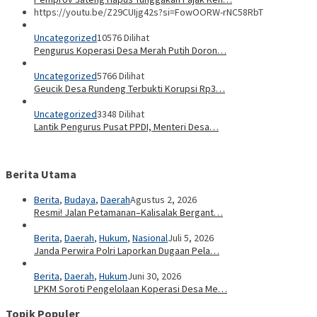
https://youtu.be/Z29CUIjg42s?si=FowOORW-rNC58RbT
Uncategorized
10576 Dilihat
Pengurus Koperasi Desa Merah Putih Doron…
Uncategorized
5766 Dilihat
Geucik Desa Rundeng Terbukti Korupsi Rp3…
Uncategorized
3348 Dilihat
Lantik Pengurus Pusat PPDI, Menteri Desa…
Berita Utama
Berita
,
Budaya
,
Daerah
Agustus 2, 2026
Resmi! Jalan Petamanan–Kalisalak Bergant…
Berita
,
Daerah
,
Hukum
,
Nasional
Juli 5, 2026
Janda Perwira Polri Laporkan Dugaan Pela…
Berita
,
Daerah
,
Hukum
Juni 30, 2026
LPKM Soroti Pengelolaan Koperasi Desa Me…
Topik Populer