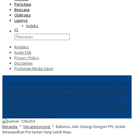
Peristiwa
Bencana
Olahraga
Lainnya
Indeks
Redaksi
Kode Etik
Privacy Policy
Disclaimer
Pedoman Media Siber
Breaking News
Polres Kendal Perkuat Kesiapsiagaan Penanganan Karhutla Lewat Apel
Siaga Bhayangkara
Satu Minggu Jelang Penutupan, Satgas TMMD Ormas
dan Warga Kejar Waktu Demi Tuntaskan Sasaran Fisik
Kapolres Kendal
Sambangi Kejari, Perkuat Sinergi Penegakan Hukum di Kabupaten
Kendal
Jateng Siapkan Dana Cadangan Rp1,2 Triliun untuk Pilgub 2029,
Disisihkan Bertahap Mulai 2027
Sosialisasi Penanganan Banjir Di Pantai
Utara Jawa Kabupaten Brebes
Beranda
Uncategorized
Babinsa Jalin Sinergi Dengan PPL Untuk
Mewujudkan Pertanian Yang Lebih Maju