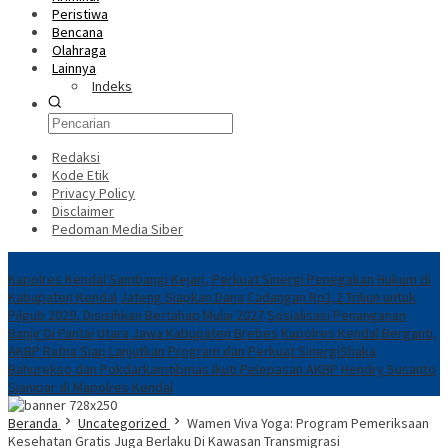
Peristiwa
Bencana
Olahraga
Lainnya
Indeks
Redaksi
Kode Etik
Privacy Policy
Disclaimer
Pedoman Media Siber
Breaking News
Kapolres Kendal Sambangi Kejari, Perkuat Sinergi Penegakan Hukum di
Kabupaten Kendal
Jateng Siapkan Dana Cadangan Rp1,2 Triliun untuk
Pilgub 2029, Disisihkan Bertahap Mulai 2027
Sosialisasi Penanganan
Banjir Di Pantai Utara Jawa Kabupaten Brebes
Kapolres Kendal Berganti,
AKBP Ratna Siap Lanjutkan Program dan Perkuat Sinergi
​Shaka
Bahurekso dan Pokdarkamtibmas Ikuti Pelepasan AKBP Hendry Susanto
Sianipar di Mapolres Kendal
Beranda
Uncategorized
Wamen Viva Yoga: Program Pemeriksaan
Kesehatan Gratis Juga Berlaku Di Kawasan Transmigrasi