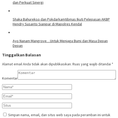
dan Perkuat Sinergi
​Shaka Bahurekso dan Pokdarkamtibmas Ikuti Pelepasan AKBP
Hendry Susanto Sianipar di Mapolres Kendal
Ayo Nanam Mangrove…Untuk Menjaga Bumi dan Masa Depan
Depan
Tinggalkan Balasan
Alamat email Anda tidak akan dipublikasikan.
Ruas yang wajib ditandai
*
Komentar
Simpan nama, email, dan situs web saya pada peramban ini untuk