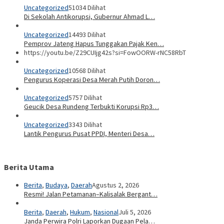
Uncategorized
51034 Dilihat
Di Sekolah Antikorupsi, Gubernur Ahmad L…
Uncategorized
14493 Dilihat
Pemprov Jateng Hapus Tunggakan Pajak Ken…
https://youtu.be/Z29CUIjg42s?si=FowOORW-rNC58RbT
Uncategorized
10568 Dilihat
Pengurus Koperasi Desa Merah Putih Doron…
Uncategorized
5757 Dilihat
Geucik Desa Rundeng Terbukti Korupsi Rp3…
Uncategorized
3343 Dilihat
Lantik Pengurus Pusat PPDI, Menteri Desa…
Berita Utama
Berita
,
Budaya
,
Daerah
Agustus 2, 2026
Resmi! Jalan Petamanan–Kalisalak Bergant…
Berita
,
Daerah
,
Hukum
,
Nasional
Juli 5, 2026
Janda Perwira Polri Laporkan Dugaan Pela…