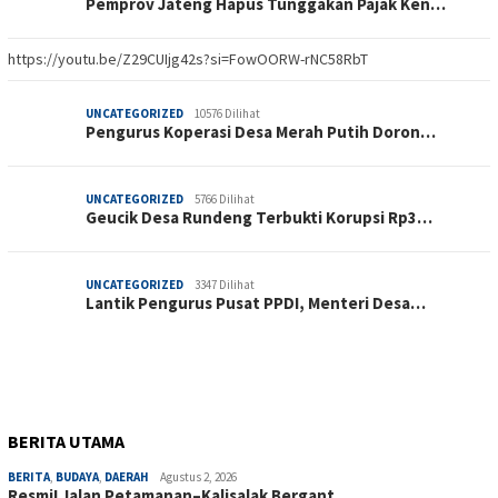
Pemprov Jateng Hapus Tunggakan Pajak Ken…
https://youtu.be/Z29CUIjg42s?si=FowOORW-rNC58RbT
UNCATEGORIZED
10576 Dilihat
Pengurus Koperasi Desa Merah Putih Doron…
UNCATEGORIZED
5766 Dilihat
Geucik Desa Rundeng Terbukti Korupsi Rp3…
UNCATEGORIZED
3347 Dilihat
Lantik Pengurus Pusat PPDI, Menteri Desa…
BERITA UTAMA
BERITA
,
BUDAYA
,
DAERAH
Agustus 2, 2026
Resmi! Jalan Petamanan–Kalisalak Bergant…