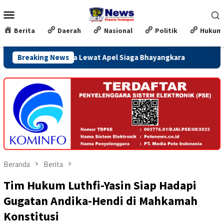
Loncat
Menu
ke
Mobile
konten
Berita
Daerah
Nasional
Politik
Hukum
Karhutla Lewat Apel Siaga Bhayangkara
Breaking News
Satu Minggu Jel
Beranda
Berita
Tim Hukum Luthfi-Yasin Siap Hadapi
Gugatan Andika-Hendi di Mahkamah
Konstitusi