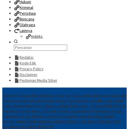
Hukum
Kriminal
Peristiwa
Bencana
Olahraga
Lainnya
Indeks
Redaksi
Kode Etik
Privacy Policy
Disclaimer
Pedoman Media Siber
Breaking News
Honor TPP Jawa Tengah Kerap Telat, Kontrak Janjikan Dibayar Awal Bulan
Polres Kendal Perkuat Kesiapsiagaan Penanganan Karhutla Lewat Apel
Siaga Bhayangkara
Satu Minggu Jelang Penutupan, Satgas TMMD Ormas
dan Warga Kejar Waktu Demi Tuntaskan Sasaran Fisik
Kapolres Kendal
Sambangi Kejari, Perkuat Sinergi Penegakan Hukum di Kabupaten
Kendal
Jateng Siapkan Dana Cadangan Rp1,2 Triliun untuk Pilgub 2029,
Disisihkan Bertahap Mulai 2027