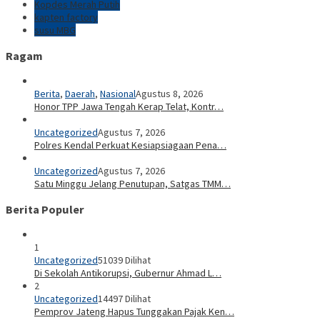
Kopdes Merah Putih
kapten factory
susu MBG
Ragam
Berita
,
Daerah
,
Nasional
Agustus 8, 2026
Honor TPP Jawa Tengah Kerap Telat, Kontr…
Uncategorized
Agustus 7, 2026
Polres Kendal Perkuat Kesiapsiagaan Pena…
Uncategorized
Agustus 7, 2026
Satu Minggu Jelang Penutupan, Satgas TMM…
Berita Populer
1
Uncategorized
51039 Dilihat
Di Sekolah Antikorupsi, Gubernur Ahmad L…
2
Uncategorized
14497 Dilihat
Pemprov Jateng Hapus Tunggakan Pajak Ken…