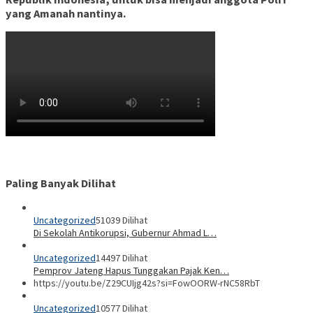
yang Amanah nantinya.
Paling Banyak Dilihat
Uncategorized
51039 Dilihat
Di Sekolah Antikorupsi, Gubernur Ahmad L…
Uncategorized
14497 Dilihat
Pemprov Jateng Hapus Tunggakan Pajak Ken…
https://youtu.be/Z29CUIjg42s?si=FowOORW-rNC58RbT
Uncategorized
10577 Dilihat