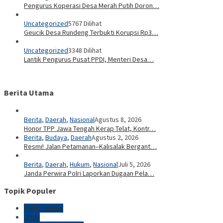
Pengurus Koperasi Desa Merah Putih Doron…
Uncategorized
5767 Dilihat
Geucik Desa Rundeng Terbukti Korupsi Rp3…
Uncategorized
3348 Dilihat
Lantik Pengurus Pusat PPDI, Menteri Desa…
Berita Utama
Berita
,
Daerah
,
Nasional
Agustus 8, 2026
Honor TPP Jawa Tengah Kerap Telat, Kontr…
Berita
,
Budaya
,
Daerah
Agustus 2, 2026
Resmi! Jalan Petamanan–Kalisalak Bergant…
Berita
,
Daerah
,
Hukum
,
Nasional
Juli 5, 2026
Janda Perwira Polri Laporkan Dugaan Pela…
Topik Populer
Polda Jateng
LPKM