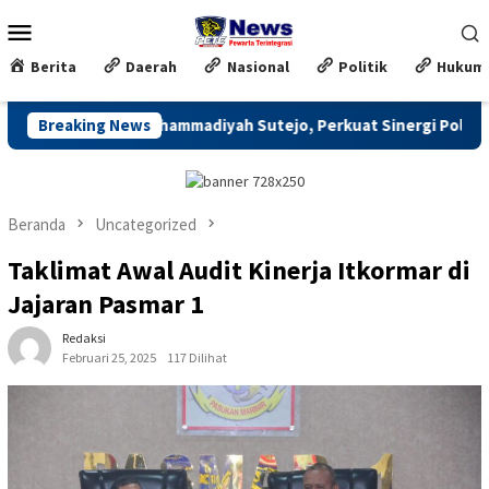
Loncat
Menu
ke
Mobile
konten
Berita
Daerah
Nasional
Politik
Hukum
nti Asuhan Muhammadiyah Sutejo, Perkuat Sinergi Polisi dan Mas
Breaking News
Beranda
Uncategorized
Taklimat Awal Audit Kinerja Itkormar di
Jajaran Pasmar 1
Redaksi
Februari 25, 2025
117 Dilihat