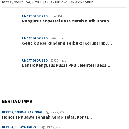
https://youtu.be/Z29CUIjg42s?si=FowOORW-rNC58RbT
UNCATEGORIZED
10578 Dilihat
Pengurus Koperasi Desa Merah Putih Doron…
UNCATEGORIZED
5768 Dilihat
Geucik Desa Rundeng Terbukti Korupsi Rp3…
UNCATEGORIZED
3350 Dilihat
Lantik Pengurus Pusat PPDI, Menteri Desa…
BERITA UTAMA
BERITA
,
DAERAH
,
NASIONAL
Agustus 8, 2026
Honor TPP Jawa Tengah Kerap Telat, Kontr…
BERITA
,
BUDAYA
,
DAERAH
Agustus 2, 2026