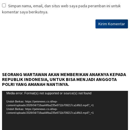
Simpan nama, email, dan situs web saya pada peramban ini untuk
komentar saya berikutnya.
SEORANG WARTAWAN AKAN MEMBERIKAN ANAKNYA KEPADA
REPUBLIK INDONESIA, UNTUK BISA MENJADI ANGGOTA
POLRI YANG AMANAH NANTINYA.
Pemutar
Media error: Format(s) not supported or source(s) not found
Video
Unduh Berkas: https://petenews.co.id/wp-
content/uploads/2026/04/716aa44fba235e6711b709217ca14fb3.mp4?_=1
Unduh Berkas: https://petenews.co.id/wp-
content/uploads/2026/04/716aa44fba235e6711b709217ca14fb3.mp4?_=1