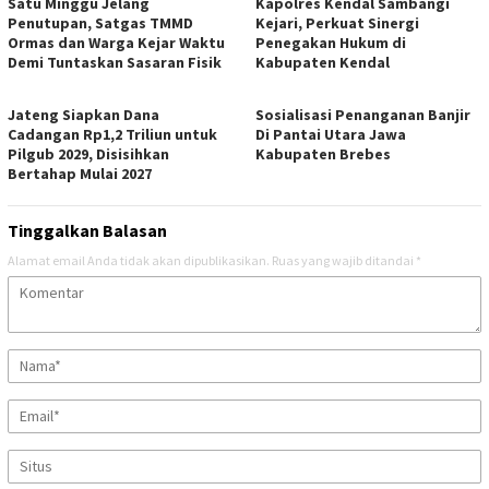
Satu Minggu Jelang
Kapolres Kendal Sambangi
Penutupan, Satgas TMMD
Kejari, Perkuat Sinergi
Ormas dan Warga Kejar Waktu
Penegakan Hukum di
Demi Tuntaskan Sasaran Fisik
Kabupaten Kendal
Jateng Siapkan Dana
Sosialisasi Penanganan Banjir
Cadangan Rp1,2 Triliun untuk
Di Pantai Utara Jawa
Pilgub 2029, Disisihkan
Kabupaten Brebes
Bertahap Mulai 2027
Tinggalkan Balasan
Alamat email Anda tidak akan dipublikasikan.
Ruas yang wajib ditandai
*