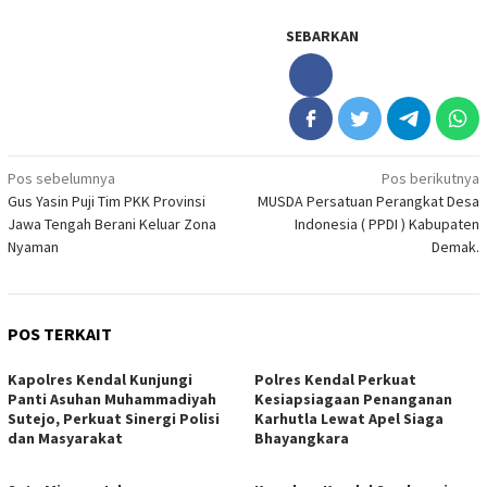
SEBARKAN
Navigasi
Pos sebelumnya
Pos berikutnya
Gus Yasin Puji Tim PKK Provinsi
MUSDA Persatuan Perangkat Desa
pos
Jawa Tengah Berani Keluar Zona
Indonesia ( PPDI ) Kabupaten
Nyaman
Demak.
POS TERKAIT
Kapolres Kendal Kunjungi
Polres Kendal Perkuat
Panti Asuhan Muhammadiyah
Kesiapsiagaan Penanganan
Sutejo, Perkuat Sinergi Polisi
Karhutla Lewat Apel Siaga
dan Masyarakat
Bhayangkara