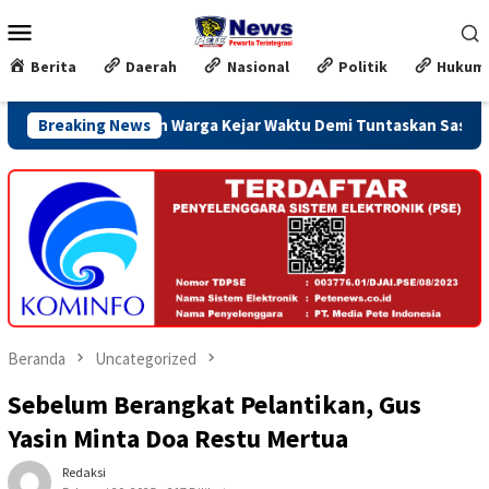
Loncat
Menu
ke
Mobile
konten
Berita
Daerah
Nasional
Politik
Hukum
dan Warga Kejar Waktu Demi Tuntaskan Sasaran Fisik
Breaking News
Ka
Beranda
Uncategorized
Sebelum Berangkat Pelantikan, Gus
Yasin Minta Doa Restu Mertua
Redaksi