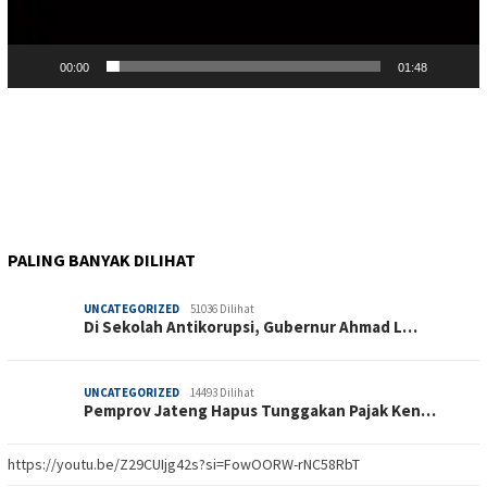
00:00
01:48
PALING BANYAK DILIHAT
UNCATEGORIZED
51036 Dilihat
Di Sekolah Antikorupsi, Gubernur Ahmad L…
UNCATEGORIZED
14493 Dilihat
Pemprov Jateng Hapus Tunggakan Pajak Ken…
https://youtu.be/Z29CUIjg42s?si=FowOORW-rNC58RbT