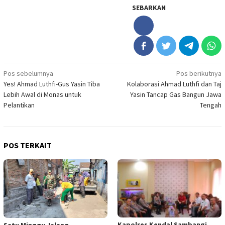
SEBARKAN
Navigasi
Pos sebelumnya
Pos berikutnya
Yes! Ahmad Luthfi-Gus Yasin Tiba
Kolaborasi Ahmad Luthfi dan Taj
pos
Lebih Awal di Monas untuk
Yasin Tancap Gas Bangun Jawa
Pelantikan
Tengah
POS TERKAIT
Kapolres Kendal Sambangi