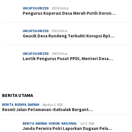
UNCATEGORIZED
10574 Dilihat
Pengurus Koperasi Desa Merah Putih Doron…
UNCATEGORIZED
5763 Dilihat
Geucik Desa Rundeng Terbukti Korupsi Rp3…
UNCATEGORIZED
3345 Dilihat
Lantik Pengurus Pusat PPDI, Menteri Desa…
BERITA UTAMA
BERITA
,
BUDAYA
,
DAERAH
Agustus 2, 2026
Resmi! Jalan Petamanan–Kalisalak Bergant…
BERITA
,
DAERAH
,
HUKUM
,
NASIONAL
Juli 5, 2026
Janda Perwira Polri Laporkan Dugaan Pela…