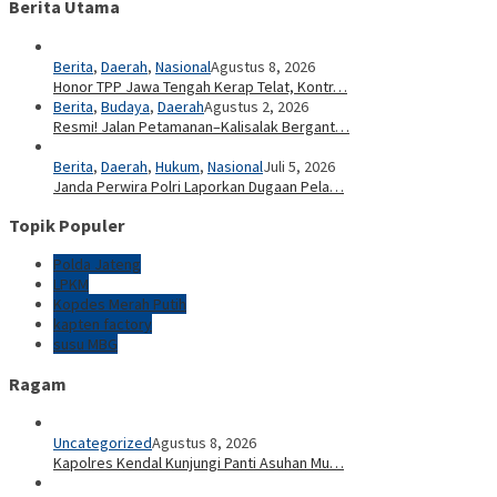
Berita Utama
Berita
,
Daerah
,
Nasional
Agustus 8, 2026
Honor TPP Jawa Tengah Kerap Telat, Kontr…
Berita
,
Budaya
,
Daerah
Agustus 2, 2026
Resmi! Jalan Petamanan–Kalisalak Bergant…
Berita
,
Daerah
,
Hukum
,
Nasional
Juli 5, 2026
Janda Perwira Polri Laporkan Dugaan Pela…
Topik Populer
Polda Jateng
LPKM
Kopdes Merah Putih
kapten factory
susu MBG
Ragam
Uncategorized
Agustus 8, 2026
Kapolres Kendal Kunjungi Panti Asuhan Mu…