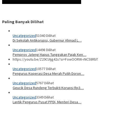
Paling Banyak Dilihat
Uncategorized
51040 Dilihat
Di Sekolah Antikorupsi, Gubernur Ahmad L…
Uncategorized
14498 Dilihat
Pemprov Jateng Hapus Tunggakan Pajak Ken…
https://youtu.be/Z29CUIjg42s?si=FowOORW-rNC58RbT
Uncategorized
10577 Dilihat
Pengurus Koperasi Desa Merah Putih Doron…
Uncategorized
5767 Dilihat
Geucik Desa Rundeng Terbukti Korupsi Rp3…
Uncategorized
3349 Dilihat
Lantik Pengurus Pusat PPDI, Menteri Desa…