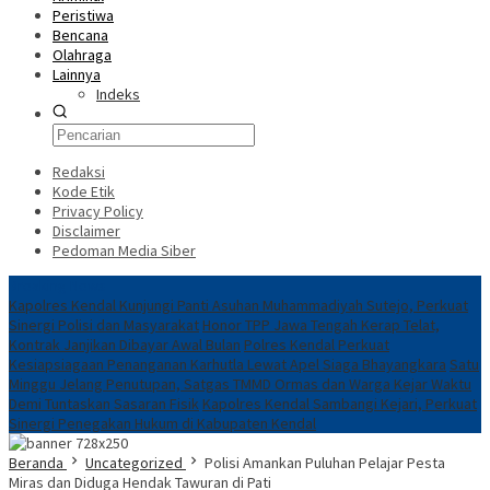
Peristiwa
Bencana
Olahraga
Lainnya
Indeks
Redaksi
Kode Etik
Privacy Policy
Disclaimer
Pedoman Media Siber
Breaking News
Kapolres Kendal Kunjungi Panti Asuhan Muhammadiyah Sutejo, Perkuat
Sinergi Polisi dan Masyarakat
Honor TPP Jawa Tengah Kerap Telat,
Kontrak Janjikan Dibayar Awal Bulan
Polres Kendal Perkuat
Kesiapsiagaan Penanganan Karhutla Lewat Apel Siaga Bhayangkara
Satu
Minggu Jelang Penutupan, Satgas TMMD Ormas dan Warga Kejar Waktu
Demi Tuntaskan Sasaran Fisik
Kapolres Kendal Sambangi Kejari, Perkuat
Sinergi Penegakan Hukum di Kabupaten Kendal
Beranda
Uncategorized
Polisi Amankan Puluhan Pelajar Pesta
Miras dan Diduga Hendak Tawuran di Pati