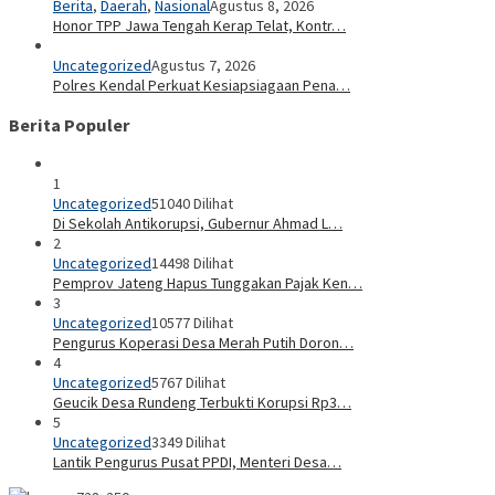
Berita
,
Daerah
,
Nasional
Agustus 8, 2026
Honor TPP Jawa Tengah Kerap Telat, Kontr…
Uncategorized
Agustus 7, 2026
Polres Kendal Perkuat Kesiapsiagaan Pena…
Berita Populer
1
Uncategorized
51040 Dilihat
Di Sekolah Antikorupsi, Gubernur Ahmad L…
2
Uncategorized
14498 Dilihat
Pemprov Jateng Hapus Tunggakan Pajak Ken…
3
Uncategorized
10577 Dilihat
Pengurus Koperasi Desa Merah Putih Doron…
4
Uncategorized
5767 Dilihat
Geucik Desa Rundeng Terbukti Korupsi Rp3…
5
Uncategorized
3349 Dilihat
Lantik Pengurus Pusat PPDI, Menteri Desa…