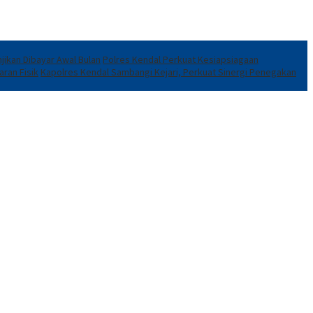
jikan Dibayar Awal Bulan
Polres Kendal Perkuat Kesiapsiagaan
ran Fisik
Kapolres Kendal Sambangi Kejari, Perkuat Sinergi Penegakan