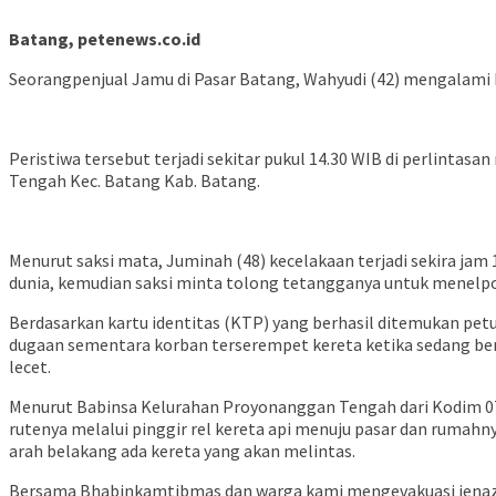
Batang, petenews.co.id
Seorangpenjual Jamu di Pasar Batang, Wahyudi (42) mengalami k
Peristiwa tersebut terjadi sekitar pukul 14.30 WIB di perlintas
Tengah Kec. Batang Kab. Batang.
Menurut saksi mata, Juminah (48) kecelakaan terjadi sekira jam 
dunia, kemudian saksi minta tolong tetangganya untuk menelp
Berdasarkan kartu identitas (KTP) yang berhasil ditemukan pet
dugaan sementara korban terserempet kereta ketika sedang berjal
lecet.
Menurut Babinsa Kelurahan Proyonanggan Tengah dari Kodim 07
rutenya melalui pinggir rel kereta api menuju pasar dan rumahny
arah belakang ada kereta yang akan melintas.
Bersama Bhabinkamtibmas dan warga kami mengevakuasi jenazah