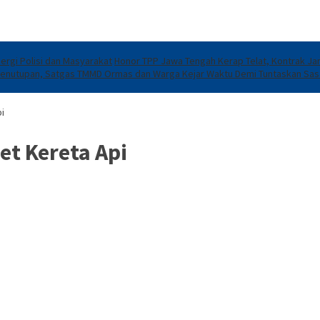
ergi Polisi dan Masyarakat
Honor TPP Jawa Tengah Kerap Telat, Kontrak Jan
Penutupan, Satgas TMMD Ormas dan Warga Kejar Waktu Demi Tuntaskan Sasa
i
t Kereta Api