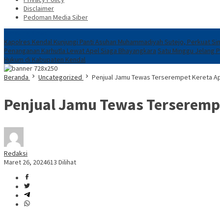
Disclaimer
Pedoman Media Siber
Breaking News
Kapolres Kendal Kunjungi Panti Asuhan Muhammadiyah Sutejo, Perkuat Sin
Penanganan Karhutla Lewat Apel Siaga Bhayangkara
Satu Minggu Jelang 
Hukum di Kabupaten Kendal
Beranda
Uncategorized
Penjual Jamu Tewas Terserempet Kereta Ap
Penjual Jamu Tewas Terserempe
Redaksi
Maret 26, 2024
613 Dilihat