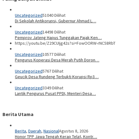
Uncategorized
51040 Dilihat
Di Sekolah Antikorupsi, Gubernur Ahmad L…
Uncategorized
14498 Dilihat
Pemprov Jateng Hapus Tunggakan Pajak Ken…
https://youtu.be/Z29CUIjg42s?si=FowOORW-rNC58RbT
Uncategorized
10577 Dilihat
Pengurus Koperasi Desa Merah Putih Doron…
Uncategorized
5767 Dilihat
Geucik Desa Rundeng Terbukti Korupsi Rp3…
Uncategorized
3349 Dilihat
Lantik Pengurus Pusat PPDI, Menteri Desa…
Berita Utama
Berita
,
Daerah
,
Nasional
Agustus 8, 2026
Honor TPP Jawa Tengah Kerap Telat, Kontr…