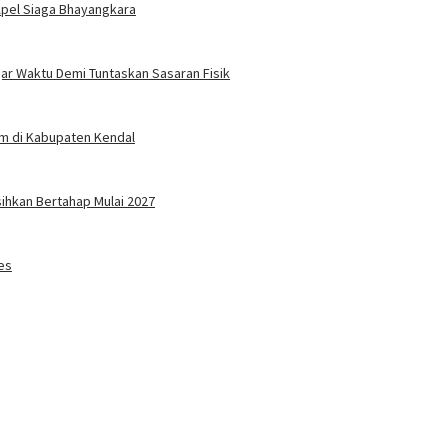
Apel Siaga Bhayangkara
r Waktu Demi Tuntaskan Sasaran Fisik
um di Kabupaten Kendal
sihkan Bertahap Mulai 2027
es