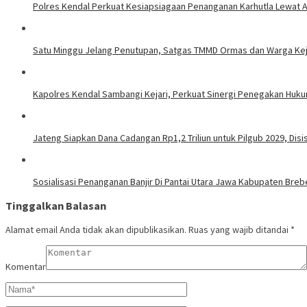
Polres Kendal Perkuat Kesiapsiagaan Penanganan Karhutla Lewat 
Satu Minggu Jelang Penutupan, Satgas TMMD Ormas dan Warga Keja
Kapolres Kendal Sambangi Kejari, Perkuat Sinergi Penegakan Huk
Jateng Siapkan Dana Cadangan Rp1,2 Triliun untuk Pilgub 2029, Disi
Sosialisasi Penanganan Banjir Di Pantai Utara Jawa Kabupaten Breb
Tinggalkan Balasan
Alamat email Anda tidak akan dipublikasikan.
Ruas yang wajib ditandai
*
Komentar