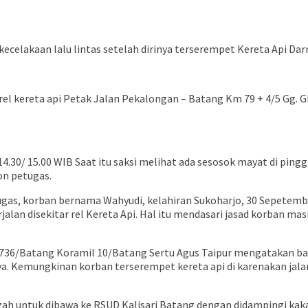
ecelakaan lalu lintas setelah dirinya terserempet Kereta Api Da
an rel kereta api Petak Jalan Pekalongan – Batang Km 79 + 4/5 Gg
14.30/ 15.00 WIB Saat itu saksi melihat ada sesosok mayat di pin
on petugas.
ugas, korban bernama Wahyudi, kelahiran Sukoharjo, 30 Sepetembe
an disekitar rel Kereta Api. Hal itu mendasari jasad korban masi
36/Batang Koramil 10/Batang Sertu Agus Taipur mengatakan bahw
a. Kemungkinan korban terserempet kereta api di karenakan jalan 
 untuk dibawa ke RSUD Kalisari Batang dengan didampingi kaka