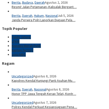
Berita
,
Budaya
,
Daerah
Agustus 2, 2026
Resmi! Jalan Petamanan–Kalisalak Bergant…
Berita
,
Daerah
,
Hukum
,
Nasional
Juli 5, 2026
Janda Perwira Polri Laporkan Dugaan Pela…
Topik Populer
Polda Jateng
LPKM
Kopdes Merah Putih
kapten factory
susu MBG
Ragam
Uncategorized
Agustus 8, 2026
Kapolres Kendal Kunjungi Panti Asuhan Mu…
Berita
,
Daerah
,
Nasional
Agustus 8, 2026
Honor TPP Jawa Tengah Kerap Telat, Kontr…
Uncategorized
Agustus 7, 2026
Polres Kendal Perkuat Kesiapsiagaan Pena…