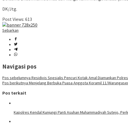
DK/Jtg.
Post Views:
613
Sebarkan
Navigasi pos
Pos sebelumnya
Residivis Spesialis Pencuri Kotak Amal Diamankan Polre
Pos berikutnya
Menjelang Berbuka Puasa Anggota Koramil 11/Warungasem 
Pos terkait
Kapolres Kendal Kunjungi Panti Asuhan Muhammadiyah Sutejo, Perku