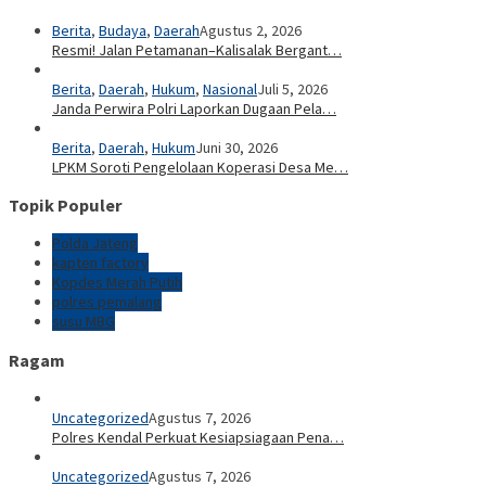
Berita
,
Budaya
,
Daerah
Agustus 2, 2026
Resmi! Jalan Petamanan–Kalisalak Bergant…
Berita
,
Daerah
,
Hukum
,
Nasional
Juli 5, 2026
Janda Perwira Polri Laporkan Dugaan Pela…
Berita
,
Daerah
,
Hukum
Juni 30, 2026
LPKM Soroti Pengelolaan Koperasi Desa Me…
Topik Populer
Polda Jateng
kapten factory
Kopdes Merah Putih
polres pemalang
susu MBG
Ragam
Uncategorized
Agustus 7, 2026
Polres Kendal Perkuat Kesiapsiagaan Pena…
Uncategorized
Agustus 7, 2026