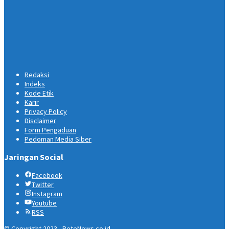
Redaksi
Indeks
Kode Etik
Karir
Privacy Policy
Disclaimer
Form Pengaduan
Pedoman Media Siber
Jaringan Social
Facebook
Twitter
Instagram
Youtube
RSS
© Copyright 2023 - PeteNews.co.id