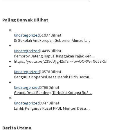
Paling Banyak Dilihat
Uncategorized
51037 Dilihat
Di Sekolah Antikorupsi, Gubernur Ahmad L…
Uncategorized
14495 Dilihat
Pemprov Jateng Hapus Tunggakan Pajak Ken…
https://youtu.be/Z29CUIjg42s?si=FowOORW-rNC58RbT
Uncategorized
10576 Dilihat
Pengurus Koperasi Desa Merah Putih Doron…
Uncategorized
5766 Dilihat
Geucik Desa Rundeng Terbukti Korupsi Rp3…
Uncategorized
3347 Dilihat
Lantik Pengurus Pusat PPDI, Menteri Desa…
Berita Utama