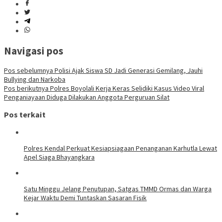
Navigasi pos
Pos sebelumnya
Polisi Ajak Siswa SD Jadi Generasi Gemilang, Jauhi
Bullying dan Narkoba
Pos berikutnya
Polres Boyolali Kerja Keras Selidiki Kasus Video Viral
Penganiayaan Diduga Dilakukan Anggota Perguruan Silat
Pos terkait
Polres Kendal Perkuat Kesiapsiagaan Penanganan Karhutla Lewat
Apel Siaga Bhayangkara
Satu Minggu Jelang Penutupan, Satgas TMMD Ormas dan Warga
Kejar Waktu Demi Tuntaskan Sasaran Fisik