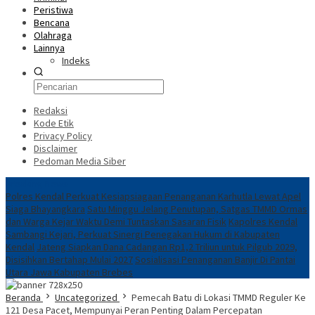
Peristiwa
Bencana
Olahraga
Lainnya
Indeks
Redaksi
Kode Etik
Privacy Policy
Disclaimer
Pedoman Media Siber
Breaking News
Polres Kendal Perkuat Kesiapsiagaan Penanganan Karhutla Lewat Apel
Siaga Bhayangkara
Satu Minggu Jelang Penutupan, Satgas TMMD Ormas
dan Warga Kejar Waktu Demi Tuntaskan Sasaran Fisik
Kapolres Kendal
Sambangi Kejari, Perkuat Sinergi Penegakan Hukum di Kabupaten
Kendal
Jateng Siapkan Dana Cadangan Rp1,2 Triliun untuk Pilgub 2029,
Disisihkan Bertahap Mulai 2027
Sosialisasi Penanganan Banjir Di Pantai
Utara Jawa Kabupaten Brebes
Beranda
Uncategorized
Pemecah Batu di Lokasi TMMD Reguler Ke
121 Desa Pacet, Mempunyai Peran Penting Dalam Percepatan