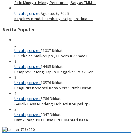
Satu Minggu Jelang Penutupan, Satgas TMM…
Uncategorized
Agustus 6, 2026
Kapolres Kendal Sambangi Kejari, Perkuat…
Berita Populer
1
Uncategorized
51037 Dilihat
Di Sekolah Antikorupsi, Gubernur Ahmad L…
2
Uncategorized
14495 Dilihat
Pemprov Jateng Hapus Tunggakan Pajak Ken…
3
Uncategorized
10576 Dilihat
Pengurus Koperasi Desa Merah Putih Doron…
4
Uncategorized
5766 Dilihat
Geucik Desa Rundeng Terbukti Korupsi Rp3…
5
Uncategorized
3347 Dilihat
Lantik Pengurus Pusat PPDI, Menteri Desa…