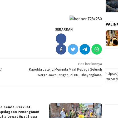
PALIN
SEBARKAN
Pos berikutnya
24
Kapolda Jateng Meminta Maaf Kepada Seluruh
https:
Warga Jawa Tengah, di HUT Bhayangkara.
rNC58R
es Kendal Perkuat
apsiagaan Penanganan
utla Lewat Apel Siaga