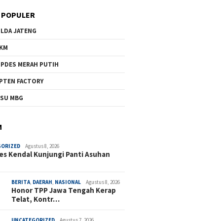
 POPULER
LDA JATENG
KM
PDES MERAH PUTIH
PTEN FACTORY
SU MBG
M
GORIZED
Agustus 8, 2026
es Kendal Kunjungi Panti Asuhan
BERITA
,
DAERAH
,
NASIONAL
Agustus 8, 2026
Honor TPP Jawa Tengah Kerap
Telat, Kontr…
UNCATEGORIZED
Agustus 7, 2026