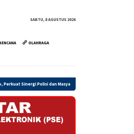
SABTU, 8 AGUSTUS 2026
BENCANA
OLAHRAGA
lisi dan Masyarakat
Honor TPP Jawa Tengah Kerap Telat, 