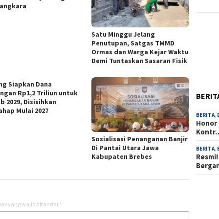
angkara
Satu Minggu Jelang
Penutupan, Satgas TMMD
Ormas dan Warga Kejar Waktu
Demi Tuntaskan Sasaran Fisik
ng Siapkan Dana
ngan Rp1,2 Triliun untuk
BERIT
b 2029, Disisihkan
ahap Mulai 2027
BERITA
,
Honor 
Kontr
Sosialisasi Penanganan Banjir
Di Pantai Utara Jawa
BERITA
,
Kabupaten Brebes
Resmi!
Berga
as yang wajib ditandai
*