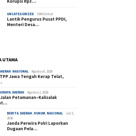
Korupsi Rp3…
UNCATEGORIZED
3349 Dilihat
Lantik Pengurus Pusat PPDI,
Menteri Desa…
A UTAMA
DAERAH
,
NASIONAL
Agustus 8, 2026
TPP Jawa Tengah Kerap Telat,
…
BUDAYA
,
DAERAH
Agustus 2, 2026
 Jalan Petamanan–Kalisalak
nt…
BERITA
,
DAERAH
,
HUKUM
,
NASIONAL
Juli 5,
2026
Janda Perwira Polri Laporkan
Dugaan Pela…