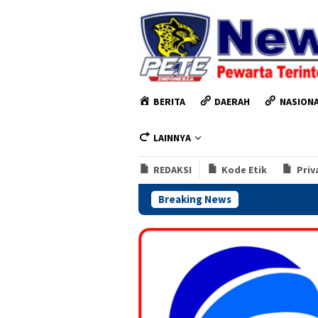
Loncat
ke
konten
BERITA
DAERAH
NASION
LAINNYA
REDAKSI
Kode Etik
Priv
Breaking News
Kapolres Kendal 