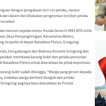
igaan dengan pengakuan istri siri pelaku, namun
 dari dalam dan dilakukan pengecekan terlihat pelaku
 tersebut.
ku mencuri sepeda motor Honda Genio H 3991 BFD milik
aan, Desa Penyangkringan, Kecamatan Weleri,
g terparkir di depan Balaidesa Plelen, Gringsing.
an, tim gabungan dari Babinsa Koramil Gringsing dan
syarakat membawa barang bukti dan pelaku pencurian
i Balaidesa Plelen untuk diserahkan ke pihak kepolisian.
arang bukti sudah ditunggu. “Warga yang geram kepada
, tindakan warga berhasil dicegah dan pelaku
Gringsing paginya baru diserahkan ke Polsek