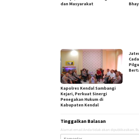
dan Masyarakat
Bhay
Jate
Cada
Pilgu
Bert
Kapolres Kendal Sambangi
Kejari, Perkuat Sinergi
Penegakan Hukum di
Kabupaten Kendal
Tinggalkan Balasan
Alamat email Anda tidak akan dipublikasikan.
Ru