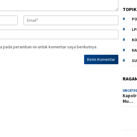
TOPIK
PO
LP
KO
a pada peramban ini untuk komentar saya berikutnya.
KA
SU
RAGA
UNCATE
Kapolr
Mu…