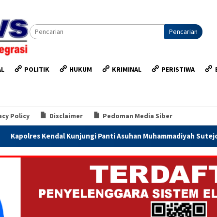
Pencarian
AL
POLITIK
HUKUM
KRIMINAL
PERISTIWA
acy Policy
Disclaimer
Pedoman Media Siber
Kunjungi Panti Asuhan Muhammadiyah Sutejo, Perkuat Sinergi Po