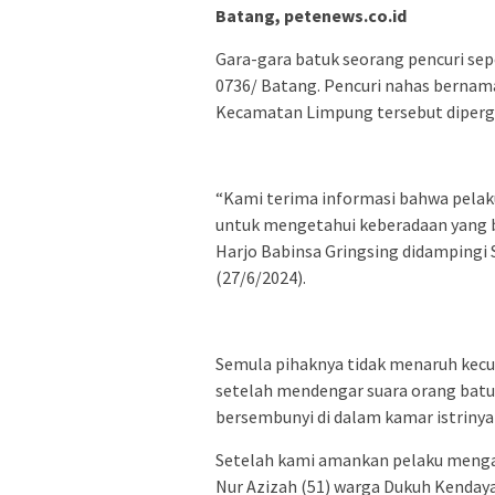
Batang, petenews.co.id
Gara-gara batuk seorang pencuri se
0736/ Batang. Pencuri nahas bernama
Kecamatan Limpung tersebut dipergo
“Kami terima informasi bahwa pelaku 
untuk mengetahui keberadaan yang b
Harjo Babinsa Gringsing didampingi
(27/6/2024).
Semula pihaknya tidak menaruh kecur
setelah mendengar suara orang batuk
bersembunyi di dalam kamar istrinya
Setelah kami amankan pelaku menga
Nur Azizah (51) warga Dukuh Kenday