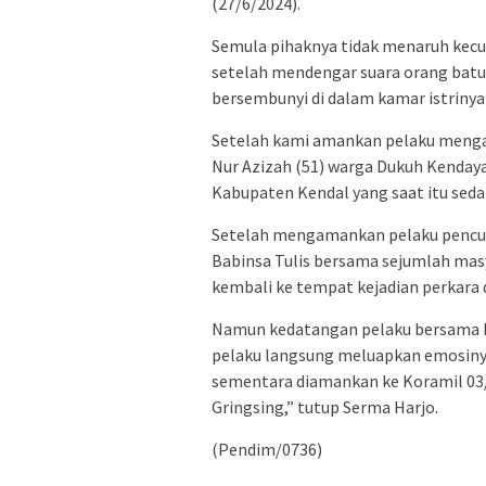
(27/6/2024).
Semula pihaknya tidak menaruh kecur
setelah mendengar suara orang batuk
bersembunyi di dalam kamar istrinya
Setelah kami amankan pelaku menga
Nur Azizah (51) warga Dukuh Kenday
Kabupaten Kendal yang saat itu sedan
Setelah mengamankan pelaku pencuri
Babinsa Tulis bersama sejumlah ma
kembali ke tempat kejadian perkara d
Namun kedatangan pelaku bersama b
pelaku langsung meluapkan emosinya
sementara diamankan ke Koramil 03/
Gringsing,” tutup Serma Harjo.
(Pendim/0736)