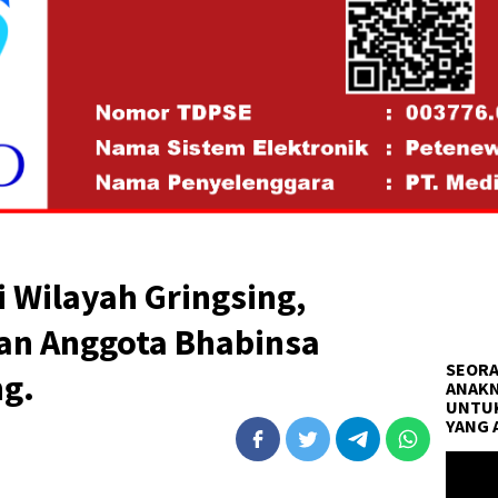
 Wilayah Gringsing,
an Anggota Bhabinsa
SEORA
g.
ANAKN
UNTUK
YANG 
Pemuta
Video