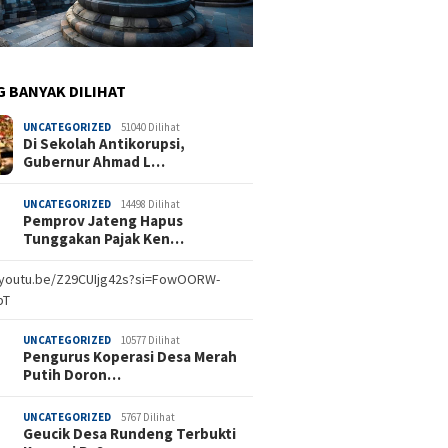
G BANYAK DILIHAT
UNCATEGORIZED
51040 Dilihat
Di Sekolah Antikorupsi,
Gubernur Ahmad L…
UNCATEGORIZED
14498 Dilihat
Pemprov Jateng Hapus
Tunggakan Pajak Ken…
//youtu.be/Z29CUIjg42s?si=FowOORW-
bT
UNCATEGORIZED
10577 Dilihat
Pengurus Koperasi Desa Merah
Putih Doron…
UNCATEGORIZED
5767 Dilihat
Geucik Desa Rundeng Terbukti