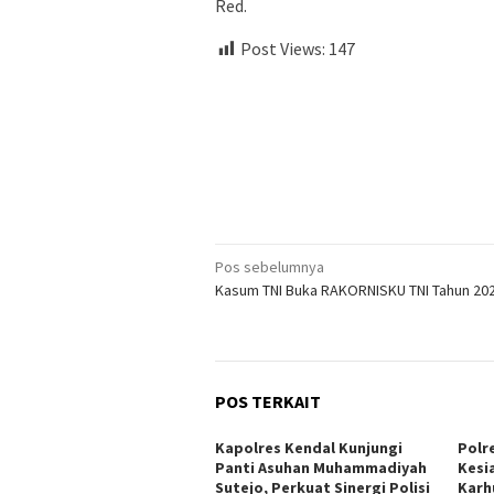
Red.
Post Views:
147
Navigasi
Pos sebelumnya
Kasum TNI Buka RAKORNISKU TNI Tahun 20
pos
POS TERKAIT
Kapolres Kendal Kunjungi
Polr
Panti Asuhan Muhammadiyah
Kesi
Sutejo, Perkuat Sinergi Polisi
Karh