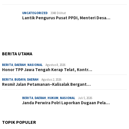
UNCATEGORIZED
3348 Dilihat
Lantik Pengurus Pusat PPDI, Menteri Desa…
BERITA UTAMA
BERITA
,
DAERAH
,
NASIONAL
Agustus 8, 2026
Honor TPP Jawa Tengah Kerap Telat, Kontr…
BERITA
,
BUDAYA
,
DAERAH
Agustus 2, 2026
Resmi! Jalan Petamanan–Kalisalak Bergant…
BERITA
,
DAERAH
,
HUKUM
,
NASIONAL
Juli 5, 2026
Janda Perwira Polri Laporkan Dugaan Pela…
TOPIK POPULER