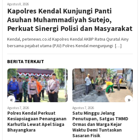
Agustus 8, 2026
Kapolres Kendal Kunjungi Panti
Asuhan Muhammadiyah Sutejo,
Perkuat Sinergi Polisi dan Masyarakat
Kendal, petenews.co.id Kapolres Kendal AKBP Ratna Quratul Ainy
bersama pejabat utama (PJU) Polres Kendal mengunjungi […]
BERITA TERKAIT
«
»
Agustus 7, 2026
Agustus 7, 2026
A
Polres Kendal Perkuat
Satu Minggu Jelang
K
Kesiapsiagaan Penanganan
Penutupan, Satgas TMMD
K
n
Karhutla Lewat Apel Siaga
Ormas dan Warga Kejar
Bhayangkara
Waktu Demi Tuntaskan
Sasaran Fisik