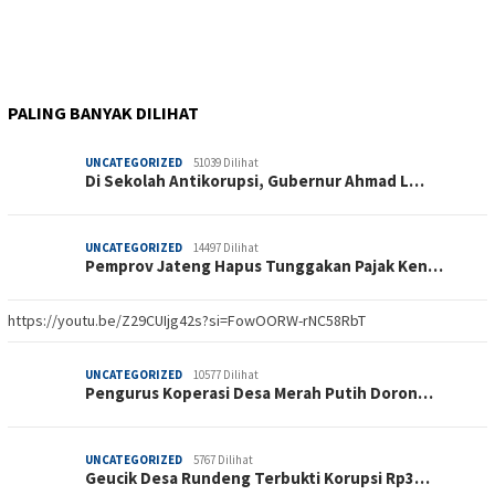
PALING BANYAK DILIHAT
UNCATEGORIZED
51039 Dilihat
Di Sekolah Antikorupsi, Gubernur Ahmad L…
UNCATEGORIZED
14497 Dilihat
Pemprov Jateng Hapus Tunggakan Pajak Ken…
https://youtu.be/Z29CUIjg42s?si=FowOORW-rNC58RbT
UNCATEGORIZED
10577 Dilihat
Pengurus Koperasi Desa Merah Putih Doron…
UNCATEGORIZED
5767 Dilihat
Geucik Desa Rundeng Terbukti Korupsi Rp3…