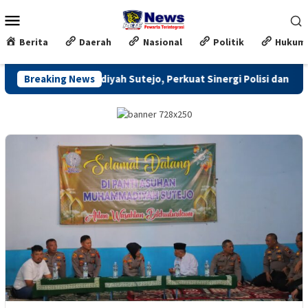
Loncat
Menu
ke
Mobile
konten
Berita
Daerah
Nasional
Politik
Hukum
han Muhammadiyah Sutejo, Perkuat Sinergi Polisi dan Masyaraka
Breaking News