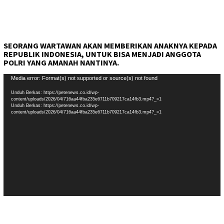
SEORANG WARTAWAN AKAN MEMBERIKAN ANAKNYA KEPADA
REPUBLIK INDONESIA, UNTUK BISA MENJADI ANGGOTA
POLRI YANG AMANAH NANTINYA.
Pemutar
Media error: Format(s) not supported or source(s) not found
Video
Unduh Berkas: https://petenews.co.id/wp-
content/uploads/2026/04/716aa44fba235e6711b709217ca14fb3.mp4?_=1
Unduh Berkas: https://petenews.co.id/wp-
content/uploads/2026/04/716aa44fba235e6711b709217ca14fb3.mp4?_=1