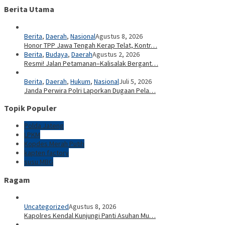
Berita Utama
Berita
,
Daerah
,
Nasional
Agustus 8, 2026
Honor TPP Jawa Tengah Kerap Telat, Kontr…
Berita
,
Budaya
,
Daerah
Agustus 2, 2026
Resmi! Jalan Petamanan–Kalisalak Bergant…
Berita
,
Daerah
,
Hukum
,
Nasional
Juli 5, 2026
Janda Perwira Polri Laporkan Dugaan Pela…
Topik Populer
Polda Jateng
LPKM
Kopdes Merah Putih
kapten factory
susu MBG
Ragam
Uncategorized
Agustus 8, 2026
Kapolres Kendal Kunjungi Panti Asuhan Mu…