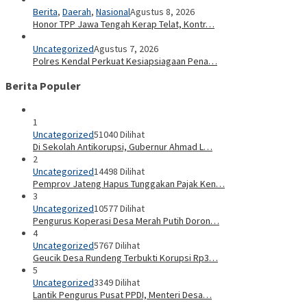
Berita
,
Daerah
,
Nasional
Agustus 8, 2026
Honor TPP Jawa Tengah Kerap Telat, Kontr…
Uncategorized
Agustus 7, 2026
Polres Kendal Perkuat Kesiapsiagaan Pena…
Berita Populer
1
Uncategorized
51040 Dilihat
Di Sekolah Antikorupsi, Gubernur Ahmad L…
2
Uncategorized
14498 Dilihat
Pemprov Jateng Hapus Tunggakan Pajak Ken…
3
Uncategorized
10577 Dilihat
Pengurus Koperasi Desa Merah Putih Doron…
4
Uncategorized
5767 Dilihat
Geucik Desa Rundeng Terbukti Korupsi Rp3…
5
Uncategorized
3349 Dilihat
Lantik Pengurus Pusat PPDI, Menteri Desa…