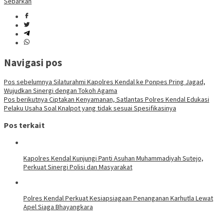
Sebarkan
Navigasi pos
Pos sebelumnya
Silaturahmi Kapolres Kendal ke Ponpes Pring Jagad,
Wujudkan Sinergi dengan Tokoh Agama
Pos berikutnya
Ciptakan Kenyamanan, Satlantas Polres Kendal Edukasi
Pelaku Usaha Soal Knalpot yang tidak sesuai Spesifikasinya
Pos terkait
Kapolres Kendal Kunjungi Panti Asuhan Muhammadiyah Sutejo,
Perkuat Sinergi Polisi dan Masyarakat
Polres Kendal Perkuat Kesiapsiagaan Penanganan Karhutla Lewat
Apel Siaga Bhayangkara