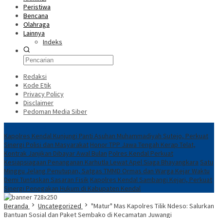
Peristiwa
Bencana
Olahraga
Lainnya
Indeks
Redaksi
Kode Etik
Privacy Policy
Disclaimer
Pedoman Media Siber
Breaking News
Kapolres Kendal Kunjungi Panti Asuhan Muhammadiyah Sutejo, Perkuat
Sinergi Polisi dan Masyarakat
Honor TPP Jawa Tengah Kerap Telat,
Kontrak Janjikan Dibayar Awal Bulan
Polres Kendal Perkuat
Kesiapsiagaan Penanganan Karhutla Lewat Apel Siaga Bhayangkara
Satu
Minggu Jelang Penutupan, Satgas TMMD Ormas dan Warga Kejar Waktu
Demi Tuntaskan Sasaran Fisik
Kapolres Kendal Sambangi Kejari, Perkuat
Sinergi Penegakan Hukum di Kabupaten Kendal
Beranda
Uncategorized
"Matur" Mas Kapolres Tilik Ndeso: Salurkan
Bantuan Sosial dan Paket Sembako di Kecamatan Juwangi