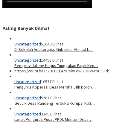
Paling Banyak Dilihat
Uncategorized
51040 Dilihat
Di Sekolah Antikorupsi, Gubernur Ahmad L…
Uncategorized
14498 Dilihat
Pemprov Jateng Hapus Tunggakan Pajak Ken…
https://youtu.be/Z29CUIjg42s?si=FowOORW-rNC58RbT
Uncategorized
10577 Dilihat
Pengurus Koperasi Desa Merah Putih Doron…
Uncategorized
5767 Dilihat
Geucik Desa Rundeng Terbukti Korupsi Rp3…
Uncategorized
3349 Dilihat
Lantik Pengurus Pusat PPDI, Menteri Desa…