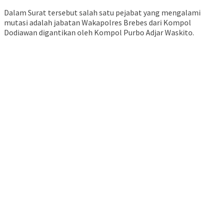
Navigasi pos
Pos sebelumnya
Luthfi Curi Start, Ajak UNS Kembangkan Eceng Gondok
di Rawa Pening
Pos berikutnya
Cegah Laka Lantas, Petugas Gabungan di Kota Tegal
Lakukan Ramp Check Armada Bus
Pos terkait
Kapolres Kendal Sambangi Kejari, Perkuat Sinergi Penegakan
Hukum di Kabupaten Kendal
Jateng Siapkan Dana Cadangan Rp1,2 Triliun untuk Pilgub 2029,
Disisihkan Bertahap Mulai 2027