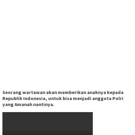
Uncategorized
5755 Dilihat
Geucik Desa Rundeng Terbukti Korupsi Rp3…
Uncategorized
3343 Dilihat
Lantik Pengurus Pusat PPDI, Menteri Desa…