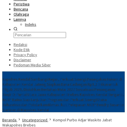
Peristiwa
Bencana
Olahraga
Lainnya
Indeks
Redaksi
Kode Etik
Privacy Policy
Disclaimer
Pedoman Media Siber
Breaking News
Kapolres Kendal Sambangi Kejari, Perkuat Sinergi Penegakan Hukum di
Kabupaten Kendal
Jateng Siapkan Dana Cadangan Rp1,2 Triliun untuk
Pilgub 2029, Disisihkan Bertahap Mulai 2027
Sosialisasi Penanganan
Banjir Di Pantai Utara Jawa Kabupaten Brebes
Kapolres Kendal Berganti,
AKBP Ratna Siap Lanjutkan Program dan Perkuat Sinergi
​Shaka
Bahurekso dan Pokdarkamtibmas Ikuti Pelepasan AKBP Hendry Susanto
Sianipar di Mapolres Kendal
Beranda
Uncategorized
Kompol Purbo Adjar Waskito Jabat
Wakapolres Brebes