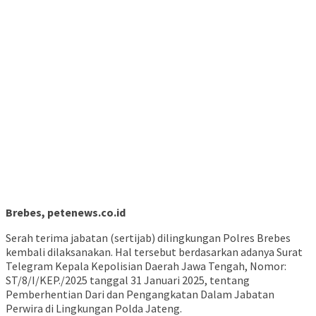
menduduki jabatan yang sama sebagai Wakapolres
Banjarnegara Polda Jawa Tengah.
Kegiatan yang berlangsung hidmat tersebut diikuti dan
dihadiri oleh paraq Perwira Polres, Kapolsek jajaran, dan
seluruh anggota Polres Brebes serta pengurus Bhayangkari.
Terpisah, Ps Kasihumas Polres Brebes Iptu Indra Prasetyo
menyebutkan bahwa mutasi dilingkungan Polri merupakan hal
yang wajar sebagai bentuk pembinaan karir dan bagian dari
dinamika organisasi.
“Mutasi jabatan dalam tubuh Polri merupakan hal yang biasa
dan merupakan bagian dari dinamika organisasi,” terang Iptu
Indra.
Agus.
Post Views:
119
Sebarkan