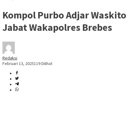
Kompol Purbo Adjar Waskito
Jabat Wakapolres Brebes
Redaksi
Februari 13, 2025
119 Dilihat
Brebes, petenews.co.id
Serah terima jabatan (sertijab) dilingkungan Polres Brebes
kembali dilaksanakan. Hal tersebut berdasarkan adanya Surat
Telegram Kepala Kepolisian Daerah Jawa Tengah, Nomor: