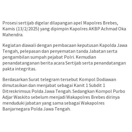
Ayo Nanam Mangrove…Untuk Menjaga Bumi dan Masa Depan
Depan
Tinggalkan Balasan
Alamat email Anda tidak akan dipublikasikan.
Ruas yang wajib ditandai
*
Komentar
Simpan nama, email, dan situs web saya pada peramban ini untuk
komentar saya berikutnya.