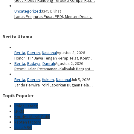
Geucik Desa Rundeng Terbukti Korupsi Rp3…
Uncategorized
3349 Dilihat
Lantik Pengurus Pusat PPDI, Menteri Desa…
Berita Utama
Berita
,
Daerah
,
Nasional
Agustus 8, 2026
Honor TPP Jawa Tengah Kerap Telat, Kontr…
Berita
,
Budaya
,
Daerah
Agustus 2, 2026
Resmi! Jalan Petamanan–Kalisalak Bergant…
Berita
,
Daerah
,
Hukum
,
Nasional
Juli 5, 2026
Janda Perwira Polri Laporkan Dugaan Pela…
Topik Populer
Polda Jateng
LPKM
Kopdes Merah Putih
kapten factory
susu MBG