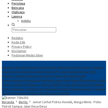
Peristiwa
Bencana
Olahraga
Lainnya
Indeks
Redaksi
Kode Etik
Privacy Policy
Disclaimer
Pedoman Media Siber
Breaking News
Kapolres Kendal Kunjungi Panti Asuhan Muhammadiyah Sutejo, Perkuat
Sinergi Polisi dan Masyarakat
Honor TPP Jawa Tengah Kerap Telat,
Kontrak Janjikan Dibayar Awal Bulan
Polres Kendal Perkuat
Kesiapsiagaan Penanganan Karhutla Lewat Apel Siaga Bhayangkara
Satu
Minggu Jelang Penutupan, Satgas TMMD Ormas dan Warga Kejar Waktu
Demi Tuntaskan Sasaran Fisik
Kapolres Kendal Sambangi Kejari, Perkuat
Sinergi Penegakan Hukum di Kabupaten Kendal
Beranda
Berita
Jumat Curhat Polres Kendal, Warga Minta : Polisi
Patroli Sampai Jalan Desa-Desa