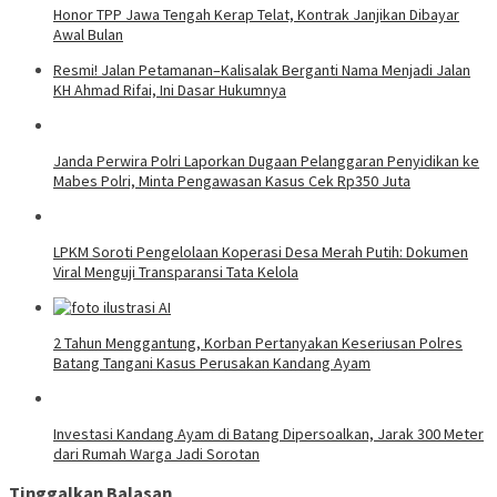
Honor TPP Jawa Tengah Kerap Telat, Kontrak Janjikan Dibayar
Awal Bulan
Resmi! Jalan Petamanan–Kalisalak Berganti Nama Menjadi Jalan
KH Ahmad Rifai, Ini Dasar Hukumnya
Janda Perwira Polri Laporkan Dugaan Pelanggaran Penyidikan ke
Mabes Polri, Minta Pengawasan Kasus Cek Rp350 Juta
LPKM Soroti Pengelolaan Koperasi Desa Merah Putih: Dokumen
Viral Menguji Transparansi Tata Kelola
2 Tahun Menggantung, Korban Pertanyakan Keseriusan Polres
Batang Tangani Kasus Perusakan Kandang Ayam
Investasi Kandang Ayam di Batang Dipersoalkan, Jarak 300 Meter
dari Rumah Warga Jadi Sorotan
Tinggalkan Balasan