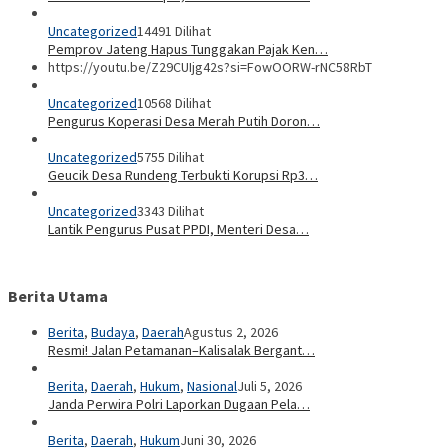
Uncategorized
14491 Dilihat
Pemprov Jateng Hapus Tunggakan Pajak Ken…
https://youtu.be/Z29CUIjg42s?si=FowOORW-rNC58RbT
Uncategorized
10568 Dilihat
Pengurus Koperasi Desa Merah Putih Doron…
Uncategorized
5755 Dilihat
Geucik Desa Rundeng Terbukti Korupsi Rp3…
Uncategorized
3343 Dilihat
Lantik Pengurus Pusat PPDI, Menteri Desa…
Berita Utama
Berita
,
Budaya
,
Daerah
Agustus 2, 2026
Resmi! Jalan Petamanan–Kalisalak Bergant…
Berita
,
Daerah
,
Hukum
,
Nasional
Juli 5, 2026
Janda Perwira Polri Laporkan Dugaan Pela…
Berita
,
Daerah
,
Hukum
Juni 30, 2026