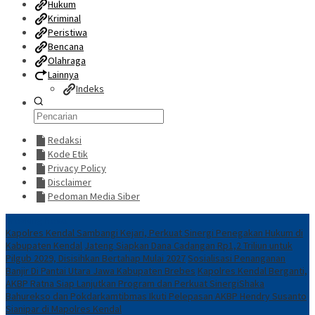
Hukum
Kriminal
Peristiwa
Bencana
Olahraga
Lainnya
Indeks
Redaksi
Kode Etik
Privacy Policy
Disclaimer
Pedoman Media Siber
Breaking News
Kapolres Kendal Sambangi Kejari, Perkuat Sinergi Penegakan Hukum di
Kabupaten Kendal
Jateng Siapkan Dana Cadangan Rp1,2 Triliun untuk
Pilgub 2029, Disisihkan Bertahap Mulai 2027
Sosialisasi Penanganan
Banjir Di Pantai Utara Jawa Kabupaten Brebes
Kapolres Kendal Berganti,
AKBP Ratna Siap Lanjutkan Program dan Perkuat Sinergi
​Shaka
Bahurekso dan Pokdarkamtibmas Ikuti Pelepasan AKBP Hendry Susanto
Sianipar di Mapolres Kendal