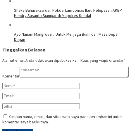
​Shaka Bahurekso dan Pokdarkamtibmas Ikuti Pelepasan AKBP
Hendry Susanto Sianipar di Mapolres Kendal
Ayo Nanam Mangrove…Untuk Menjaga Bumi dan Masa Depan
Depan
Tinggalkan Balasan
Alamat email Anda tidak akan dipublikasikan.
Ruas yang wajib ditandai
*
Komentar
Simpan nama, email, dan situs web saya pada peramban ini untuk
komentar saya berikutnya.