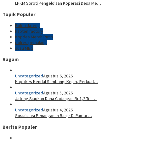
LPKM Soroti Pengelolaan Koperasi Desa Me…
Topik Populer
Polda Jateng
kapten factory
Kopdes Merah Putih
polres pemalang
susu MBG
Ragam
Uncategorized
Agustus 6, 2026
Kapolres Kendal Sambangi Kejari, Perkuat…
Uncategorized
Agustus 5, 2026
Jateng Siapkan Dana Cadangan Rp1,2 Trili…
Uncategorized
Agustus 4, 2026
Sosialisasi Penanganan Banjir Di Pantai …
Berita Populer