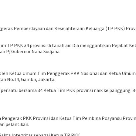
 Penggerak Pemberdayaan dan Kesejahteraan Keluarga (TP PKK) Pro
 Tim TP PKK 34 provinsi di tanah air. Dia menggantikan Pejabat 
tan Pj Gubernur Nana Sudjana.
mbil oleh Ketua Umum Tim Penggerak PKK Nasional dan Ketua Umu
tan No.14, Gambir, Jakarta.
per satu bersama 34 Ketua Tim PKK provinsi naik ke panggung. Ber
Tim Pengerak PKK Provinsi dan Ketua Tim Pembina Posyandu Provin
an pelantikan.
Pakta Integritas sebagai Ketua TP PKK.