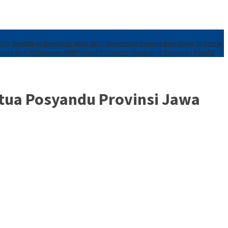
29, Disisihkan Bertahap Mulai 2027
Sosialisasi Penanganan Banjir Di Pantai
mas Ikuti Pelepasan AKBP Hendry Susanto Sianipar di Mapolres Kendal
etua Posyandu Provinsi Jawa