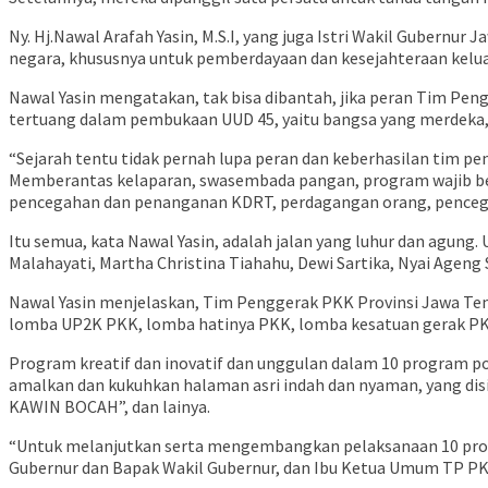
Ny. Hj.Nawal Arafah Yasin, M.S.I, yang juga Istri Wakil Gubernu
negara, khususnya untuk pemberdayaan dan kesejahteraan kelua
Nawal Yasin mengatakan, tak bisa dibantah, jika peran Tim Pen
tertuang dalam pembukaan UUD 45, yaitu bangsa yang merdeka, b
“Sejarah tentu tidak pernah lupa peran dan keberhasilan tim 
Memberantas kelaparan, swasembada pangan, program wajib bel
pencegahan dan penanganan KDRT, perdagangan orang, pencega
Itu semua, kata Nawal Yasin, adalah jalan yang luhur dan agung
Malahayati, Martha Christina Tiahahu, Dewi Sartika, Nyai Ageng
Nawal Yasin menjelaskan, Tim Penggerak PKK Provinsi Jawa Tenga
lomba UP2K PKK, lomba hatinya PKK, lomba kesatuan gerak PK
Program kreatif dan inovatif dan unggulan dalam 10 program po
amalkan dan kukuhkan halaman asri indah dan nyaman, yang di
KAWIN BOCAH”, dan lainya.
“Untuk melanjutkan serta mengembangkan pelaksanaan 10 prog
Gubernur dan Bapak Wakil Gubernur, dan Ibu Ketua Umum TP PK