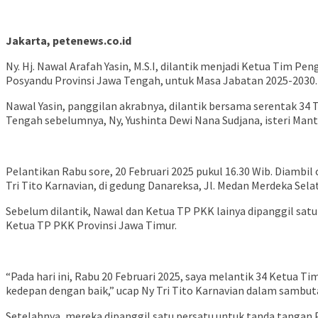
Jakarta, petenews.co.id
Ny. Hj. Nawal Arafah Yasin, M.S.I, dilantik menjadi Ketua Tim
Posyandu Provinsi Jawa Tengah, untuk Masa Jabatan 2025-2030.
Nawal Yasin, panggilan akrabnya, dilantik bersama serentak 34
Tengah sebelumnya, Ny, Yushinta Dewi Nana Sudjana, isteri Man
Pelantikan Rabu sore, 20 Februari 2025 pukul 16.30 Wib. Dia
Tri Tito Karnavian, di gedung Danareksa, Jl. Medan Merdeka Sela
Sebelum dilantik, Nawal dan Ketua TP PKK lainya dipanggil satu 
Ketua TP PKK Provinsi Jawa Timur.
“Pada hari ini, Rabu 20 Februari 2025, saya melantik 34 Ketua 
kedepan dengan baik,” ucap Ny Tri Tito Karnavian dalam sambut
Setelahnya, mereka dipanggil satu persatu untuk tanda tangan 