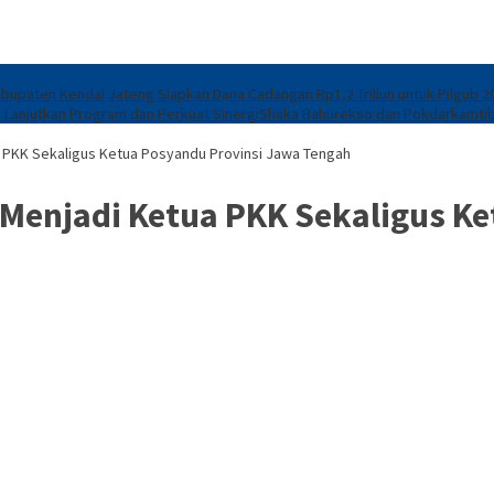
abupaten Kendal
Jateng Siapkan Dana Cadangan Rp1,2 Triliun untuk Pilgub 20
 Lanjutkan Program dan Perkuat Sinergi
​Shaka Bahurekso dan Pokdarkamtib
tua PKK Sekaligus Ketua Posyandu Provinsi Jawa Tengah
k Menjadi Ketua PKK Sekaligus K