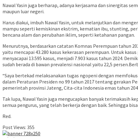
Nawal Yasin juga berharap, adanya kerjasama dan sinergitas sem
maupun luar negeri.
Harus diakui, imbuh Nawal Yasin, untuk melanjutkan dan menge
mampu seperti kemiskinan ekstrim, kematian ibu, stunting, per
bencana alam dan perubahan iklim, seperti ketahanan pangan.
Menurutnya, berdasarkan catatan Komnas Perempuan tahun 2024,
yaitu mencapai 43.280 kasus kekerasan perempuan. Untuk kasus p
menyacapai 13.595 kasus, menjadi 7.903 kasus tahun 2024. Demik
sudah berada di bawan prevalensi nasional yaitu 22,5 persen.Be
“Saya bertekad melaksanakan tugas ngopeni dengan memfokuska
dalam Peraturan Presiden no 99 tahun 2017 tentang gerakan P
pemerintah provinsi Jateng, Cita-cita Indonesia emas tahun 2045
Tak lupa, Nawal Yasin juga mengucapkan banyak terimakasih ke
semua pengurus, yang telah berkerja dengan baik. Sehingga bisa
Red.
Post Views:
355