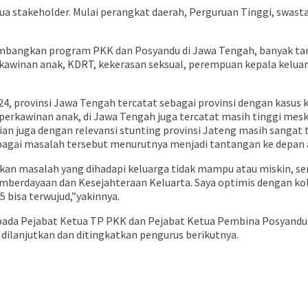
ua stakeholder. Mulai perangkat daerah, Perguruan Tinggi, swast
mbangkan program PKK dan Posyandu di Jawa Tengah, banyak tanta
kawinan anak, KDRT, kekerasan seksual, perempuan kepala keluarg
 provinsi Jawa Tengah tercatat sebagai provinsi dengan kasus k
erkawinan anak, di Jawa Tengah juga tercatat masih tinggi meski
ian juga dengan relevansi stunting provinsi Jateng masih sangat t
rbagai masalah tersebut menurutnya menjadi tantangan ke depan ag
n masalah yang dihadapi keluarga tidak mampu atau miskin, se
emberdayaan dan Kesejahteraan Keluarta. Saya optimis dengan ko
 bisa terwujud,”yakinnya.
pada Pejabat Ketua TP PKK dan Pejabat Ketua Pembina Posyandu 
 dilanjutkan dan ditingkatkan pengurus berikutnya.