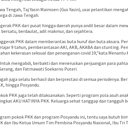
r Jawa Tengah, Taj Yasin Maimoen (Gus Yasin), usai pelantikan men
rga di Jawa Tengah.
ggerak PKK dari pusat hingga daerah punya andil besar dalam mew
ersatu, berdaulat, adil makmur, dan sejahtera.
penggerak PKK dalam memberantas buta huruf dan buta aksara. P
ajar 9 tahun, pemberantasan AKI, AKB, AKABA dan stunting. Pe
han kekerasan seksual dan penanganan covid 19,”kata Menantu 
. Untuk mengabdi, berbakti dan meneruskan perjuangan para pahla
 Serang, dan Fatmawati Soekarno Puteri.
h juga selalu berhasil dan berprestasi di semua periodenya. Ber
K, hingga Posyandu.
kok PKK juga telah dilaksanakan. Seperti program pola asuh anak
singkat AKU HATINYA PKK. Keluarga sehat tanggap dan tangguh b
ram pokok PKK dan program Posyandu ini, tentu saya butuh bim
K dan Ibu Ketua Umum Tim Pembina Posyandu Nasional, Ibu Tri T