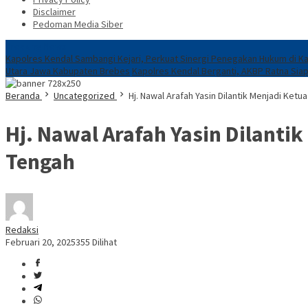
Disclaimer
Pedoman Media Siber
Breaking News
Kapolres Kendal Sambangi Kejari, Perkuat Sinergi Penegakan Hukum di K
Utara Jawa Kabupaten Brebes
Kapolres Kendal Berganti, AKBP Ratna Siap
Beranda
Uncategorized
Hj. Nawal Arafah Yasin Dilantik Menjadi Ke
Hj. Nawal Arafah Yasin Dilanti
Tengah
Redaksi
Februari 20, 2025
355 Dilihat