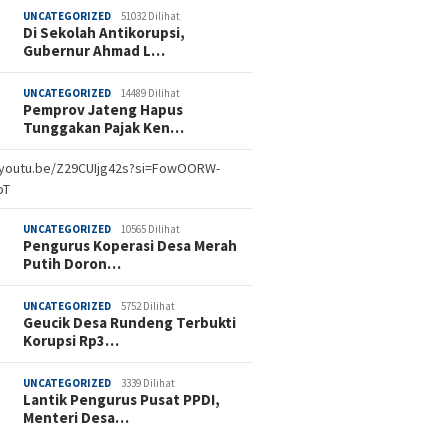
UNCATEGORIZED
51032 Dilihat
Di Sekolah Antikorupsi,
Gubernur Ahmad L…
UNCATEGORIZED
14489 Dilihat
Pemprov Jateng Hapus
Tunggakan Pajak Ken…
//youtu.be/Z29CUIjg42s?si=FowOORW-
bT
UNCATEGORIZED
10565 Dilihat
Pengurus Koperasi Desa Merah
Putih Doron…
UNCATEGORIZED
5752 Dilihat
Geucik Desa Rundeng Terbukti
Korupsi Rp3…
UNCATEGORIZED
3339 Dilihat
Lantik Pengurus Pusat PPDI,
Menteri Desa…