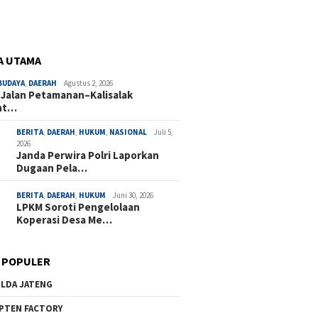
A UTAMA
BUDAYA
,
DAERAH
Agustus 2, 2026
 Jalan Petamanan–Kalisalak
nt…
BERITA
,
DAERAH
,
HUKUM
,
NASIONAL
Juli 5,
2026
Janda Perwira Polri Laporkan
Dugaan Pela…
BERITA
,
DAERAH
,
HUKUM
Juni 30, 2026
LPKM Soroti Pengelolaan
Koperasi Desa Me…
 POPULER
LDA JATENG
PTEN FACTORY