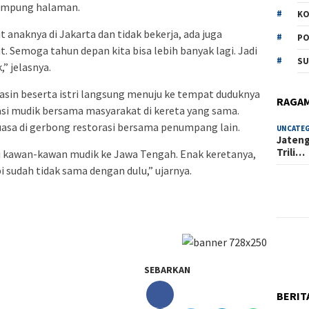
kampung halaman.
KO
t anaknya di Jakarta dan tidak bekerja, ada juga
PO
t. Semoga tahun depan kita bisa lebih banyak lagi. Jadi
SU
” jelasnya.
asin beserta istri langsung menuju ke tempat duduknya
RAGA
sasi mudik bersama masyarakat di kereta yang sama.
sa di gerbong restorasi bersama penumpang lain.
UNCATE
Jateng
Trili…
ai kawan-kawan mudik ke Jawa Tengah. Enak keretanya,
sudah tidak sama dengan dulu,” ujarnya.
SEBARKAN
BERIT