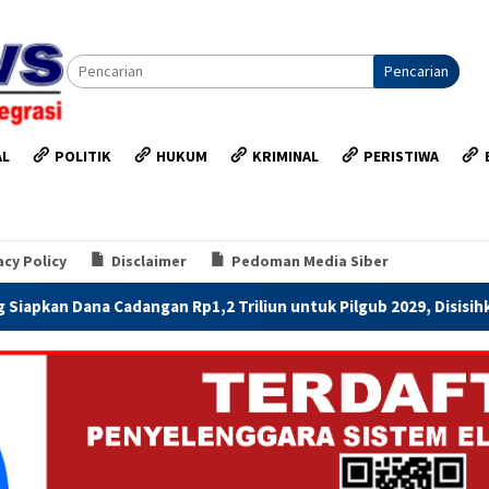
Pencarian
AL
POLITIK
HUKUM
KRIMINAL
PERISTIWA
acy Policy
Disclaimer
Pedoman Media Siber
1,2 Triliun untuk Pilgub 2029, Disisihkan Bertahap Mulai 2027