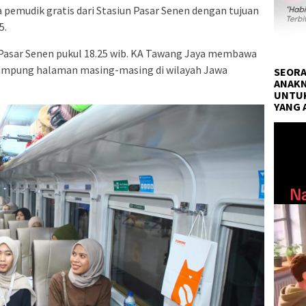
pemudik gratis dari Stasiun Pasar Senen dengan tujuan
5.
Pasar Senen pukul 18.25 wib. KA Tawang Jaya membawa
kampung halaman masing-masing di wilayah Jawa
SEORA
ANAKN
UNTUK
YANG 
Pemuta
Video