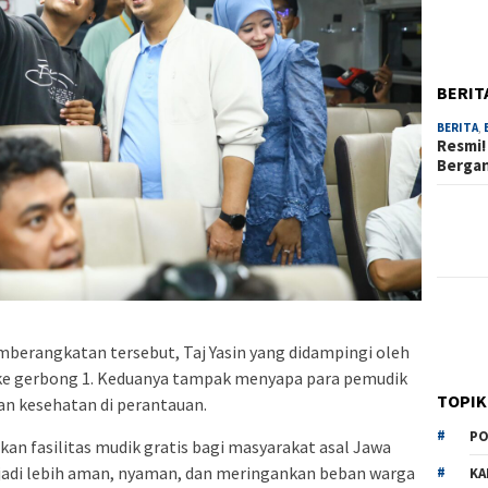
BERIT
BERITA
,
Resmi!
Berga
mberangkatan tersebut, Taj Yasin yang didampingi oleh
k ke gerbong 1. Keduanya tampak menyapa para pemudik
TOPIK
n kesehatan di perantauan.
PO
kan fasilitas mudik gratis bagi masyarakat asal Jawa
adi lebih aman, nyaman, dan meringankan beban warga
KA