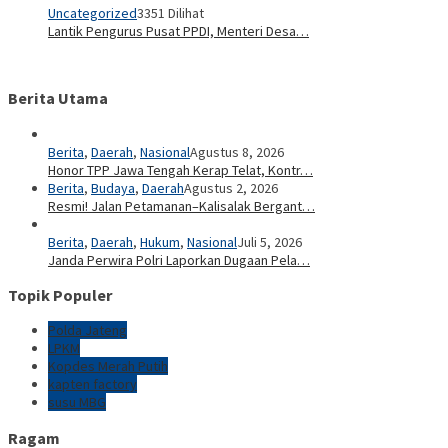
Uncategorized
3351 Dilihat
Lantik Pengurus Pusat PPDI, Menteri Desa…
Berita Utama
Berita
,
Daerah
,
Nasional
Agustus 8, 2026
Honor TPP Jawa Tengah Kerap Telat, Kontr…
Berita
,
Budaya
,
Daerah
Agustus 2, 2026
Resmi! Jalan Petamanan–Kalisalak Bergant…
Berita
,
Daerah
,
Hukum
,
Nasional
Juli 5, 2026
Janda Perwira Polri Laporkan Dugaan Pela…
Topik Populer
Polda Jateng
LPKM
Kopdes Merah Putih
kapten factory
susu MBG
Ragam