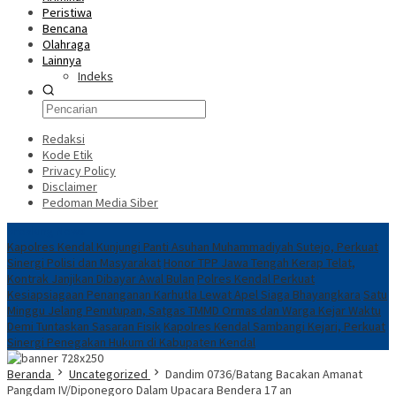
Peristiwa
Bencana
Olahraga
Lainnya
Indeks
Redaksi
Kode Etik
Privacy Policy
Disclaimer
Pedoman Media Siber
Breaking News
Kapolres Kendal Kunjungi Panti Asuhan Muhammadiyah Sutejo, Perkuat
Sinergi Polisi dan Masyarakat
Honor TPP Jawa Tengah Kerap Telat,
Kontrak Janjikan Dibayar Awal Bulan
Polres Kendal Perkuat
Kesiapsiagaan Penanganan Karhutla Lewat Apel Siaga Bhayangkara
Satu
Minggu Jelang Penutupan, Satgas TMMD Ormas dan Warga Kejar Waktu
Demi Tuntaskan Sasaran Fisik
Kapolres Kendal Sambangi Kejari, Perkuat
Sinergi Penegakan Hukum di Kabupaten Kendal
Beranda
Uncategorized
Dandim 0736/Batang Bacakan Amanat
Pangdam IV/Diponegoro Dalam Upacara Bendera 17 an