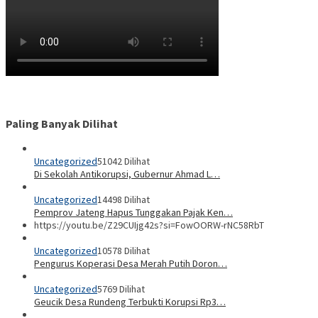
Paling Banyak Dilihat
Uncategorized
51042 Dilihat
Di Sekolah Antikorupsi, Gubernur Ahmad L…
Uncategorized
14498 Dilihat
Pemprov Jateng Hapus Tunggakan Pajak Ken…
https://youtu.be/Z29CUIjg42s?si=FowOORW-rNC58RbT
Uncategorized
10578 Dilihat
Pengurus Koperasi Desa Merah Putih Doron…
Uncategorized
5769 Dilihat
Geucik Desa Rundeng Terbukti Korupsi Rp3…