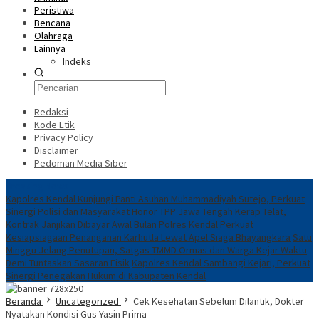
Peristiwa
Bencana
Olahraga
Lainnya
Indeks
Redaksi
Kode Etik
Privacy Policy
Disclaimer
Pedoman Media Siber
Breaking News
Kapolres Kendal Kunjungi Panti Asuhan Muhammadiyah Sutejo, Perkuat
Sinergi Polisi dan Masyarakat
Honor TPP Jawa Tengah Kerap Telat,
Kontrak Janjikan Dibayar Awal Bulan
Polres Kendal Perkuat
Kesiapsiagaan Penanganan Karhutla Lewat Apel Siaga Bhayangkara
Satu
Minggu Jelang Penutupan, Satgas TMMD Ormas dan Warga Kejar Waktu
Demi Tuntaskan Sasaran Fisik
Kapolres Kendal Sambangi Kejari, Perkuat
Sinergi Penegakan Hukum di Kabupaten Kendal
Beranda
Uncategorized
Cek Kesehatan Sebelum Dilantik, Dokter
Nyatakan Kondisi Gus Yasin Prima