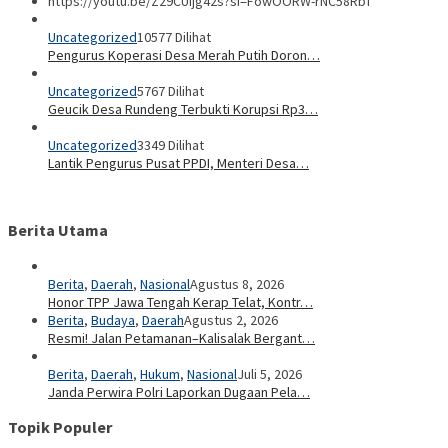
https://youtu.be/Z29CUIjg42s?si=FowOORW-rNC58RbT
Uncategorized
10577 Dilihat
Pengurus Koperasi Desa Merah Putih Doron…
Uncategorized
5767 Dilihat
Geucik Desa Rundeng Terbukti Korupsi Rp3…
Uncategorized
3349 Dilihat
Lantik Pengurus Pusat PPDI, Menteri Desa…
Berita Utama
Berita
,
Daerah
,
Nasional
Agustus 8, 2026
Honor TPP Jawa Tengah Kerap Telat, Kontr…
Berita
,
Budaya
,
Daerah
Agustus 2, 2026
Resmi! Jalan Petamanan–Kalisalak Bergant…
Berita
,
Daerah
,
Hukum
,
Nasional
Juli 5, 2026
Janda Perwira Polri Laporkan Dugaan Pela…
Topik Populer