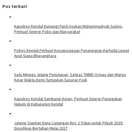
Pos terkait
Kapolres Kendal Kunjungi Panti Asuhan Muhammadiyah Sutejo,
Perkuat Sinergi Polisi dan Masyarakat
Polres Kendal Perkuat Kesiapsiagaan Penanganan Karhutla Lewat
Apel Siaga Bhayangkara
Satu Minggu Jelang Penutupan, Satgas TMMD Ormas dan Warga
Kejar Waktu Demi Tuntaskan Sasaran Fisik
Kapolres Kendal Sambangi Kejari, Perkuat Sinergi Penegakan
Hukum di Kabupaten Kendal
Jateng Siapkan Dana Cadangan Rp1,2 Triliun untuk Pilgub 2029,
Disisihkan Bertahap Mulai 2027