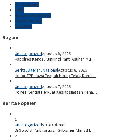
Polda Jateng
LPKM
Kopdes Merah Putih
kapten factory
susu MBG
Ragam
Uncategorized
Agustus 8, 2026
Kapolres Kendal Kunjungi Panti Asuhan Mu…
Berita
,
Daerah
,
Nasional
Agustus 8, 2026
Honor TPP Jawa Tengah Kerap Telat, Kontr…
Uncategorized
Agustus 7, 2026
Polres Kendal Perkuat Kesiapsiagaan Pena…
Berita Populer
1
Uncategorized
51040 Dilihat
Di Sekolah Antikorupsi, Gubernur Ahmad L…
2