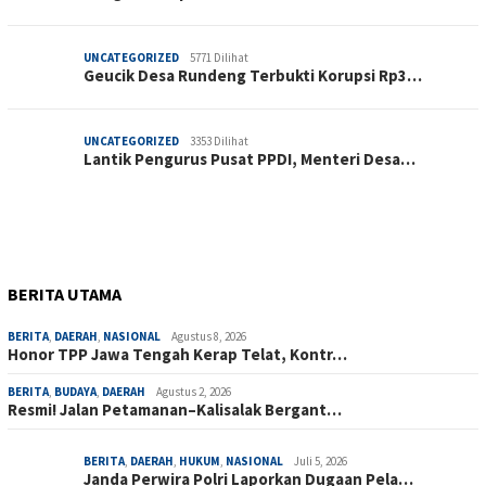
UNCATEGORIZED
5771 Dilihat
Geucik Desa Rundeng Terbukti Korupsi Rp3…
UNCATEGORIZED
3353 Dilihat
Lantik Pengurus Pusat PPDI, Menteri Desa…
BERITA UTAMA
BERITA
,
DAERAH
,
NASIONAL
Agustus 8, 2026
Honor TPP Jawa Tengah Kerap Telat, Kontr…
BERITA
,
BUDAYA
,
DAERAH
Agustus 2, 2026
Resmi! Jalan Petamanan–Kalisalak Bergant…
BERITA
,
DAERAH
,
HUKUM
,
NASIONAL
Juli 5, 2026
Janda Perwira Polri Laporkan Dugaan Pela…