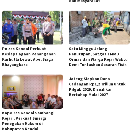
dan Masyarakat
Polres Kendal Perkuat
Satu Minggu Jelang
Kesiapsiagaan Penanganan
Penutupan, Satgas TMMD
Karhutla Lewat Apel Siaga
Ormas dan Warga Kejar Waktu
Bhayangkara
Demi Tuntaskan Sasaran Fisik
Jateng Siapkan Dana
Cadangan Rp1,2 Triliun untuk
Pilgub 2029, Disisihkan
Bertahap Mulai 2027
Kapolres Kendal Sambangi
Kejari, Perkuat Sinergi
Penegakan Hukum di
Kabupaten Kendal