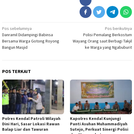
Navigasi
Pos sebelumnya
Pos berikutnya
Danramil Didampingi Babinsa
Polisi Pemalang Berkostum
pos
Bersama Warga Gotong Royong
Wayang Orang saat Berbagi Takjil
Bangun Masjid
ke Warga yang Ngabuburit
POS TERKAIT
Polres Kendal Patroli Wilayah
Kapolres Kendal Kunjungi
Dini Hari, Sasar Lokasi Rawan
Panti Asuhan Muhammadiyah
Balap Liar dan Tawuran
Sutejo, Perkuat Sinergi Polisi