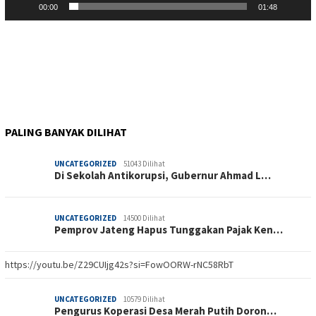
00:00
01:48
PALING BANYAK DILIHAT
UNCATEGORIZED
51043 Dilihat
Di Sekolah Antikorupsi, Gubernur Ahmad L…
UNCATEGORIZED
14500 Dilihat
Pemprov Jateng Hapus Tunggakan Pajak Ken…
https://youtu.be/Z29CUIjg42s?si=FowOORW-rNC58RbT
UNCATEGORIZED
10579 Dilihat
Pengurus Koperasi Desa Merah Putih Doron…