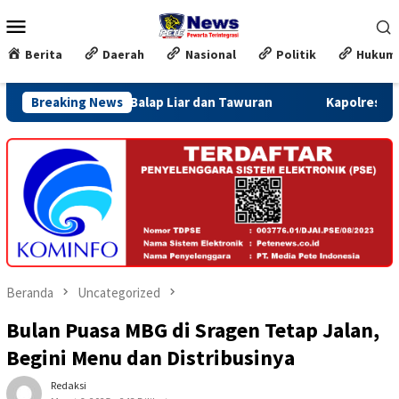
Loncat
Menu
ke
Mobile
konten
Berita
Daerah
Nasional
Politik
Hukum
asi Rawan Balap Liar dan Tawuran
Breaking News
Kapolres Kendal Kunjung
Beranda
Uncategorized
Bulan Puasa MBG di Sragen Tetap Jalan,
Begini Menu dan Distribusinya
Redaksi