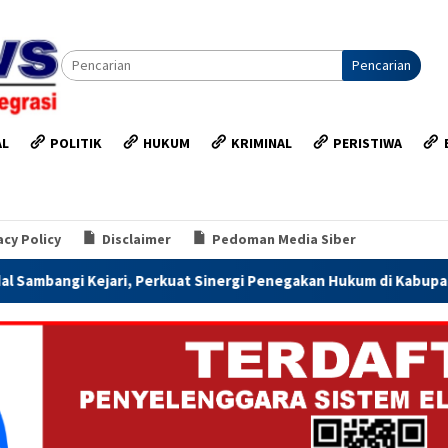
Pencarian
AL
POLITIK
HUKUM
KRIMINAL
PERISTIWA
acy Policy
Disclaimer
Pedoman Media Siber
 Perkuat Sinergi Penegakan Hukum di Kabupaten Kendal