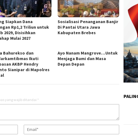
ng Siapkan Dana
Sosialisasi Penanganan Banjir
ngan Rp1,2 Triliun untuk
Di Pantai Utara Jawa
b 2029, Disisihkan
Kabupaten Brebes
ahap Mulai 2027
ka Bahurekso dan
Ayo Nanam Mangrove…Untuk
arkamtibmas Ikuti
Menjaga Bumi dan Masa
pasan AKBP Hendry
Depan Depan
nto Sianipar di Mapolres
al
PALIN
as yang wajib ditandai
*