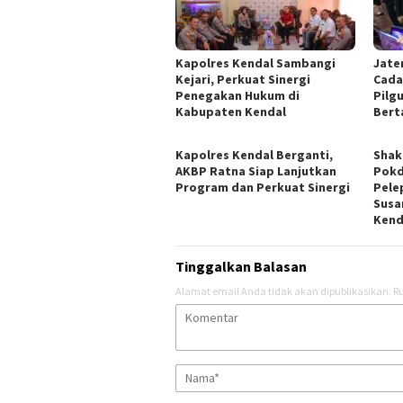
Kapolres Kendal Sambangi
Jate
Kejari, Perkuat Sinergi
Cada
Penegakan Hukum di
Pilgu
Kabupaten Kendal
Bert
Kapolres Kendal Berganti,
​Sha
AKBP Ratna Siap Lanjutkan
Pokd
Program dan Perkuat Sinergi
Pele
Susa
Kend
Tinggalkan Balasan
Alamat email Anda tidak akan dipublikasikan.
Ru