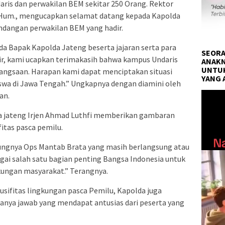
ris dan perwakilan BEM sekitar 250 Orang. Rektor
 M. Hum., mengucapkan selamat datang kepada Kapolda
undangan perwakilan BEM yang hadir.
a Bapak Kapolda Jateng beserta jajaran serta para
SEORA
r, kami ucapkan terimakasih bahwa kampus Undaris
ANAKN
UNTUK
angsaan. Harapan kami dapat menciptakan situasi
YANG 
wa di Jawa Tengah.” Ungkapnya dengan diamini oleh
Pemuta
an.
Video
 jateng Irjen Ahmad Luthfi memberikan gambaran
itas pasca pemilu.
ungnya Ops Mantab Brata yang masih berlangsung atau
gai salah satu bagian penting Bangsa Indonesia untuk
gkungan masyarakat.” Terangnya.
ifitas lingkungan pasca Pemilu, Kapolda juga
tanya jawab yang mendapat antusias dari peserta yang