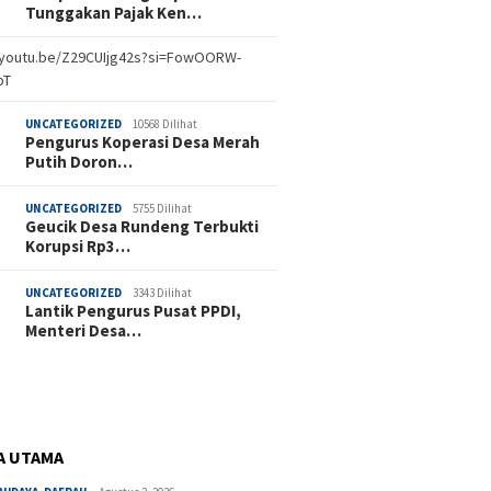
Tunggakan Pajak Ken…
//youtu.be/Z29CUIjg42s?si=FowOORW-
bT
UNCATEGORIZED
10568 Dilihat
Pengurus Koperasi Desa Merah
Putih Doron…
UNCATEGORIZED
5755 Dilihat
Geucik Desa Rundeng Terbukti
Korupsi Rp3…
UNCATEGORIZED
3343 Dilihat
Lantik Pengurus Pusat PPDI,
Menteri Desa…
A UTAMA