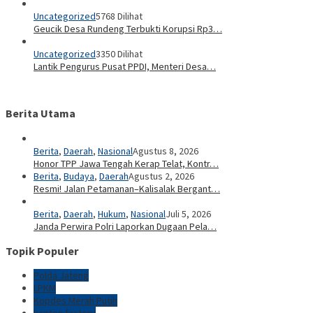
Uncategorized
5768 Dilihat
Geucik Desa Rundeng Terbukti Korupsi Rp3…
Uncategorized
3350 Dilihat
Lantik Pengurus Pusat PPDI, Menteri Desa…
Berita Utama
Berita
,
Daerah
,
Nasional
Agustus 8, 2026
Honor TPP Jawa Tengah Kerap Telat, Kontr…
Berita
,
Budaya
,
Daerah
Agustus 2, 2026
Resmi! Jalan Petamanan–Kalisalak Bergant…
Berita
,
Daerah
,
Hukum
,
Nasional
Juli 5, 2026
Janda Perwira Polri Laporkan Dugaan Pela…
Topik Populer
Polda Jateng
LPKM
Kopdes Merah Putih