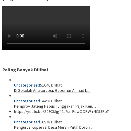
Paling Banyak Dilihat
Uncategorized
51040 Dilihat
Di Sekolah Antikorupsi, Gubernur Ahmad L…
Uncategorized
14498 Dilihat
Pemprov Jateng Hapus Tunggakan Pajak Ken…
https://youtu.be/Z29CUIjg42s?si=FowOORW-rNC58RbT
Uncategorized
10578 Dilihat
Pengurus Koperasi Desa Merah Putih Doron…