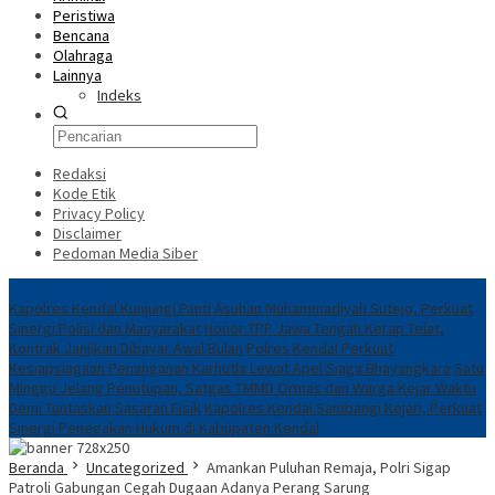
Peristiwa
Bencana
Olahraga
Lainnya
Indeks
Redaksi
Kode Etik
Privacy Policy
Disclaimer
Pedoman Media Siber
Breaking News
Kapolres Kendal Kunjungi Panti Asuhan Muhammadiyah Sutejo, Perkuat
Sinergi Polisi dan Masyarakat
Honor TPP Jawa Tengah Kerap Telat,
Kontrak Janjikan Dibayar Awal Bulan
Polres Kendal Perkuat
Kesiapsiagaan Penanganan Karhutla Lewat Apel Siaga Bhayangkara
Satu
Minggu Jelang Penutupan, Satgas TMMD Ormas dan Warga Kejar Waktu
Demi Tuntaskan Sasaran Fisik
Kapolres Kendal Sambangi Kejari, Perkuat
Sinergi Penegakan Hukum di Kabupaten Kendal
Beranda
Uncategorized
Amankan Puluhan Remaja, Polri Sigap
Patroli Gabungan Cegah Dugaan Adanya Perang Sarung