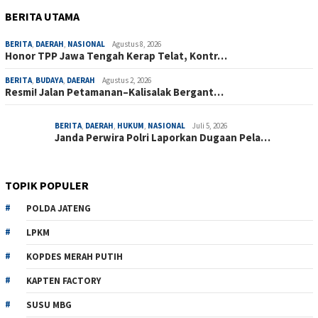
BERITA UTAMA
BERITA
,
DAERAH
,
NASIONAL
Agustus 8, 2026
Honor TPP Jawa Tengah Kerap Telat, Kontr…
BERITA
,
BUDAYA
,
DAERAH
Agustus 2, 2026
Resmi! Jalan Petamanan–Kalisalak Bergant…
BERITA
,
DAERAH
,
HUKUM
,
NASIONAL
Juli 5, 2026
Janda Perwira Polri Laporkan Dugaan Pela…
TOPIK POPULER
POLDA JATENG
LPKM
KOPDES MERAH PUTIH
KAPTEN FACTORY
SUSU MBG