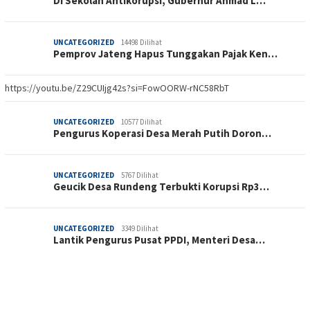
Di Sekolah Antikorupsi, Gubernur Ahmad L…
UNCATEGORIZED
14498 Dilihat
Pemprov Jateng Hapus Tunggakan Pajak Ken…
https://youtu.be/Z29CUIjg42s?si=FowOORW-rNC58RbT
UNCATEGORIZED
10577 Dilihat
Pengurus Koperasi Desa Merah Putih Doron…
UNCATEGORIZED
5767 Dilihat
Geucik Desa Rundeng Terbukti Korupsi Rp3…
UNCATEGORIZED
3349 Dilihat
Lantik Pengurus Pusat PPDI, Menteri Desa…