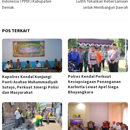
Indonesia ( PPDI ) Kabupaten
Luthfi Tekankan Kebersamaan
Demak.
untuk Membangun Daerah
POS TERKAIT
Polres Kendal Perkuat
Kapolres Kendal Kunjungi
Kesiapsiagaan Penanganan
Panti Asuhan Muhammadiyah
Karhutla Lewat Apel Siaga
Sutejo, Perkuat Sinergi Polisi
Bhayangkara
dan Masyarakat