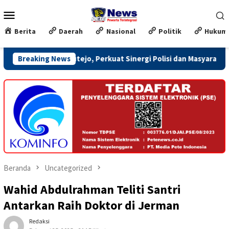
Loncat
Menu
ke
Mobile
konten
Berita
Daerah
Nasional
Politik
Hukum
ah Sutejo, Perkuat Sinergi Polisi dan Masyarakat
Breaking News
Honor
Beranda
Uncategorized
Wahid Abdulrahman Teliti Santri
Antarkan Raih Doktor di Jerman
Redaksi