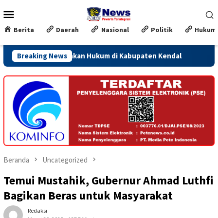
Loncat
Menu
ke
Mobile
konten
Berita
Daerah
Nasional
Politik
Hukum
gi Penegakan Hukum di Kabupaten Kendal
Breaking News
Jateng Siapkan 
Beranda
Uncategorized
Temui Mustahik, Gubernur Ahmad Luthfi
Bagikan Beras untuk Masyarakat
Redaksi