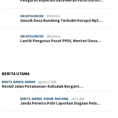
Pengurus Koperasi Desa Merah Putih Doron…
UNCATEGORIZED
5763 Dilihat
Geucik Desa Rundeng Terbukti Korupsi Rp3…
UNCATEGORIZED
3345 Dilihat
Lantik Pengurus Pusat PPDI, Menteri Desa…
BERITA UTAMA
BERITA
,
BUDAYA
,
DAERAH
Agustus 2, 2026
Resmi! Jalan Petamanan–Kalisalak Bergant…
BERITA
,
DAERAH
,
HUKUM
,
NASIONAL
Juli 5, 2026
Janda Perwira Polri Laporkan Dugaan Pela…