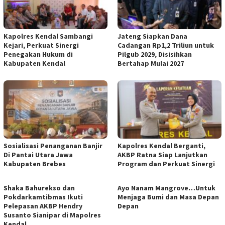
Kapolres Kendal Sambangi
Jateng Siapkan Dana
Kejari, Perkuat Sinergi
Cadangan Rp1,2 Triliun untuk
Penegakan Hukum di
Pilgub 2029, Disisihkan
Kabupaten Kendal
Bertahap Mulai 2027
Sosialisasi Penanganan Banjir
Kapolres Kendal Berganti,
Di Pantai Utara Jawa
AKBP Ratna Siap Lanjutkan
Kabupaten Brebes
Program dan Perkuat Sinergi
​Shaka Bahurekso dan
Ayo Nanam Mangrove…Untuk
Pokdarkamtibmas Ikuti
Menjaga Bumi dan Masa Depan
Pelepasan AKBP Hendry
Depan
Susanto Sianipar di Mapolres
Kendal