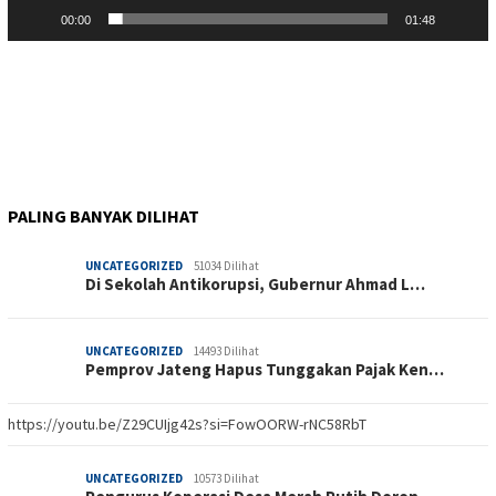
00:00
01:48
PALING BANYAK DILIHAT
UNCATEGORIZED
51034 Dilihat
Di Sekolah Antikorupsi, Gubernur Ahmad L…
UNCATEGORIZED
14493 Dilihat
Pemprov Jateng Hapus Tunggakan Pajak Ken…
https://youtu.be/Z29CUIjg42s?si=FowOORW-rNC58RbT
UNCATEGORIZED
10573 Dilihat