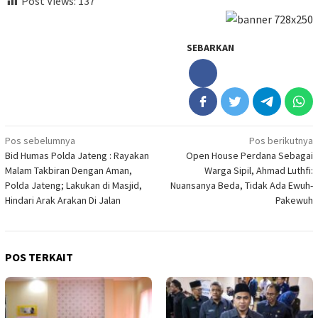
Post Views:
137
SEBARKAN
Navigasi
Pos sebelumnya
Pos berikutnya
Bid Humas Polda Jateng : Rayakan
Open House Perdana Sebagai
pos
Malam Takbiran Dengan Aman,
Warga Sipil, Ahmad Luthfi:
Polda Jateng; Lakukan di Masjid,
Nuansanya Beda, Tidak Ada Ewuh-
Hindari Arak Arakan Di Jalan
Pakewuh
POS TERKAIT