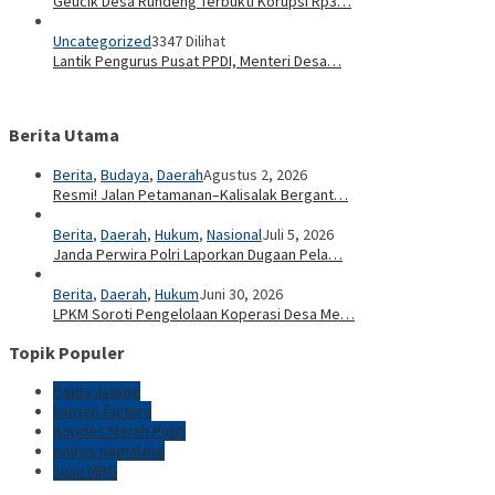
Geucik Desa Rundeng Terbukti Korupsi Rp3…
Uncategorized
3347 Dilihat
Lantik Pengurus Pusat PPDI, Menteri Desa…
Berita Utama
Berita
,
Budaya
,
Daerah
Agustus 2, 2026
Resmi! Jalan Petamanan–Kalisalak Bergant…
Berita
,
Daerah
,
Hukum
,
Nasional
Juli 5, 2026
Janda Perwira Polri Laporkan Dugaan Pela…
Berita
,
Daerah
,
Hukum
Juni 30, 2026
LPKM Soroti Pengelolaan Koperasi Desa Me…
Topik Populer
Polda Jateng
kapten factory
Kopdes Merah Putih
polres pemalang
susu MBG