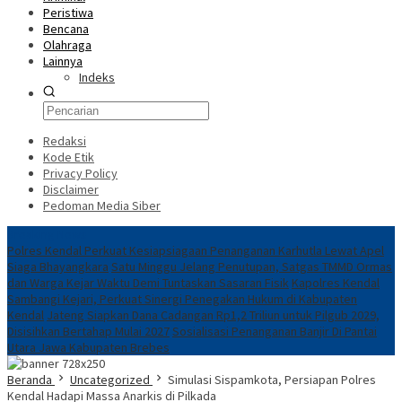
Peristiwa
Bencana
Olahraga
Lainnya
Indeks
Redaksi
Kode Etik
Privacy Policy
Disclaimer
Pedoman Media Siber
Breaking News
Polres Kendal Perkuat Kesiapsiagaan Penanganan Karhutla Lewat Apel
Siaga Bhayangkara
Satu Minggu Jelang Penutupan, Satgas TMMD Ormas
dan Warga Kejar Waktu Demi Tuntaskan Sasaran Fisik
Kapolres Kendal
Sambangi Kejari, Perkuat Sinergi Penegakan Hukum di Kabupaten
Kendal
Jateng Siapkan Dana Cadangan Rp1,2 Triliun untuk Pilgub 2029,
Disisihkan Bertahap Mulai 2027
Sosialisasi Penanganan Banjir Di Pantai
Utara Jawa Kabupaten Brebes
Beranda
Uncategorized
Simulasi Sispamkota, Persiapan Polres
Kendal Hadapi Massa Anarkis di Pilkada