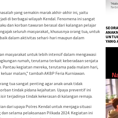
masalah yang semakin marak akhir-akhir ini, yaitu
rjadi di berbagai wilayah Kendal. Fenomena ini sangat
ku dan korban tawuran berasal dari kalangan pelajar
SEORA
ngajak seluruh masyarakat, khususnya orang tua, untuk
ANAKN
UNTUK
baik dalam aktivitas sehari-hari maupun dalam
YANG 
Pemuta
an masyarakat untuk lebih intensif dalam mengawasi
Video
ingkungan rumah, terutama terkait keberadaan senjata
. Pantau kegiatan mereka, terutama pada malam hari,
s keluar malam,” tambah AKBP Feria Kurniawan.
ang tua sangat penting agar anak-anak tidak
orban tindak pidana kejahatan. Upaya preventif ini
ir terjadinya tindak kekerasan di kalangan remaja.
an dari upaya Polres Kendal untuk menjaga situasi
dan selama pelaksanaan Pilkada 2024. Kegiatan ini