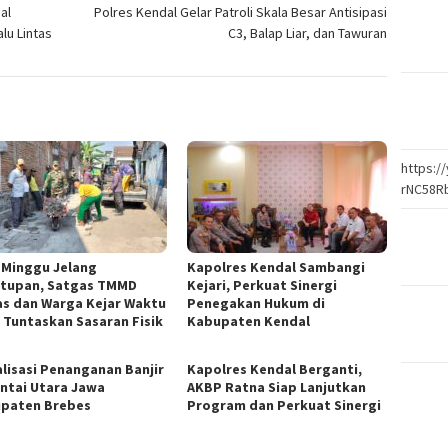
al
Polres Kendal Gelar Patroli Skala Besar Antisipasi
lu Lintas
C3, Balap Liar, dan Tawuran
https:
rNC58R
 Minggu Jelang
Kapolres Kendal Sambangi
tupan, Satgas TMMD
Kejari, Perkuat Sinergi
s dan Warga Kejar Waktu
Penegakan Hukum di
 Tuntaskan Sasaran Fisik
Kabupaten Kendal
alisasi Penanganan Banjir
Kapolres Kendal Berganti,
antai Utara Jawa
AKBP Ratna Siap Lanjutkan
paten Brebes
Program dan Perkuat Sinergi