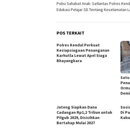
Polisi Sahabat Anak: Satlantas Polres Kend
pos
Edukasi Pelajar SD Tentang Keselamatan La
POS TERKAIT
Polres Kendal Perkuat
Kesiapsiagaan Penanganan
Karhutla Lewat Apel Siaga
Bhayangkara
Satu
Penu
Orma
Demi
Jateng Siapkan Dana
Sosi
Cadangan Rp1,2 Triliun untuk
Di P
Pilgub 2029, Disisihkan
Kabu
Bertahap Mulai 2027