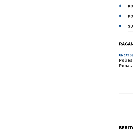
KO
PO
SU
RAGA
UNCATE
Polres
Pena
BERIT