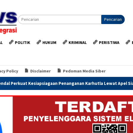
Pencarian
AL
POLITIK
HUKUM
KRIMINAL
PERISTIWA
acy Policy
Disclaimer
Pedoman Media Siber
iapsiagaan Penanganan Karhutla Lewat Apel Siaga Bhayangkara