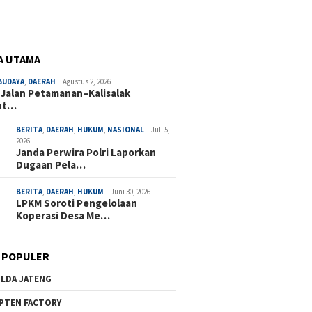
A UTAMA
BUDAYA
,
DAERAH
Agustus 2, 2026
 Jalan Petamanan–Kalisalak
nt…
BERITA
,
DAERAH
,
HUKUM
,
NASIONAL
Juli 5,
2026
Janda Perwira Polri Laporkan
Dugaan Pela…
BERITA
,
DAERAH
,
HUKUM
Juni 30, 2026
LPKM Soroti Pengelolaan
Koperasi Desa Me…
 POPULER
LDA JATENG
PTEN FACTORY