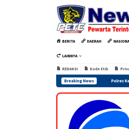
Loncat
ke
konten
BERITA
DAERAH
NASION
LAINNYA
REDAKSI
Kode Etik
Priv
Breaking News
Polres Kendal Perkuat Kes