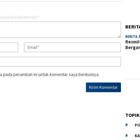
as yang wajib ditandai
*
BERIT
BERITA
,
Resmi!
Berga
a pada peramban ini untuk komentar saya berikutnya.
TOPIK
PO
KA