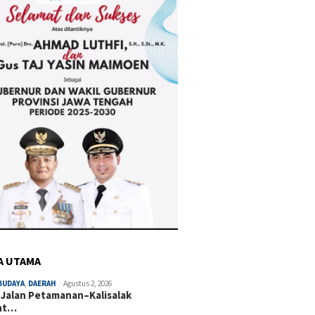
A UTAMA
BUDAYA
,
DAERAH
Agustus 2, 2026
 Jalan Petamanan–Kalisalak
nt…