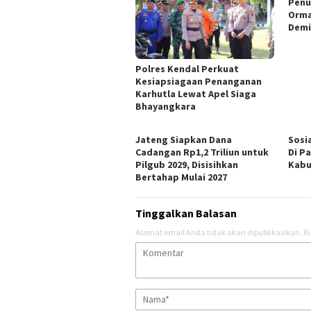
Penu
Orma
Demi
Polres Kendal Perkuat
Kesiapsiagaan Penanganan
Karhutla Lewat Apel Siaga
Bhayangkara
Jateng Siapkan Dana
Sosi
Cadangan Rp1,2 Triliun untuk
Di P
Pilgub 2029, Disisihkan
Kabu
Bertahap Mulai 2027
Tinggalkan Balasan
Alamat email Anda tidak akan dipublikasikan.
Ru