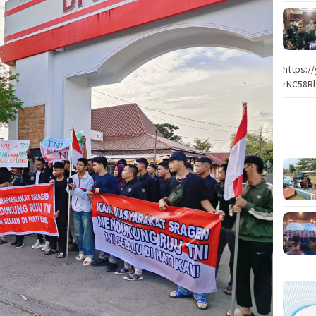
https:
rNC58R