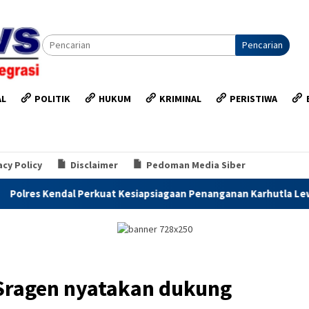
Pencarian
AL
POLITIK
HUKUM
KRIMINAL
PERISTIWA
acy Policy
Disclaimer
Pedoman Media Siber
erkuat Kesiapsiagaan Penanganan Karhutla Lewat Apel Siaga Bh
Sragen nyatakan dukung