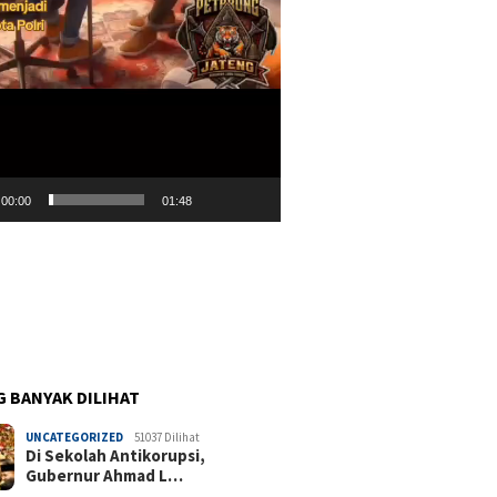
00:00
01:48
G BANYAK DILIHAT
UNCATEGORIZED
51037 Dilihat
Di Sekolah Antikorupsi,
Gubernur Ahmad L…