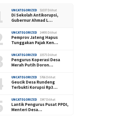
1
UNCATEGORIZED
51037 Dilihat
Di Sekolah Antikorupsi,
Gubernur Ahmad L…
2
UNCATEGORIZED
14495 Dilihat
Pemprov Jateng Hapus
Tunggakan Pajak Ken…
3
UNCATEGORIZED
10575 Dilihat
Pengurus Koperasi Desa
Merah Putih Doron…
4
UNCATEGORIZED
5766 Dilihat
Geucik Desa Rundeng
Terbukti Korupsi Rp3…
5
UNCATEGORIZED
3347 Dilihat
Lantik Pengurus Pusat PPDI,
Menteri Desa…