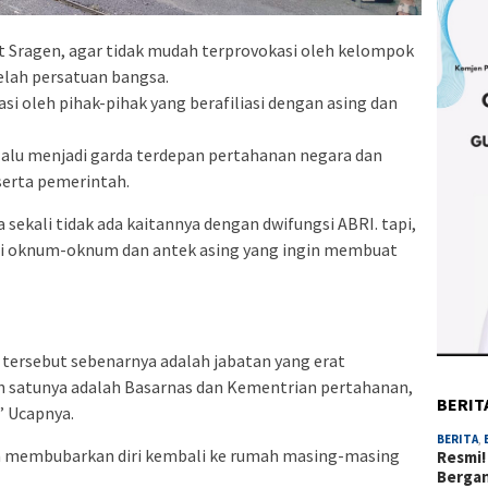
Sragen, agar tidak mudah terprovokasi oleh kelompok
lah persatuan bangsa.
i oleh pihak-pihak yang berafiliasi dengan asing dan
alu menjadi garda terdepan pertahanan negara dan
erta pemerintah.
 sekali tidak ada kaitannya dengan dwifungsi ABRI. tapi,
ri oknum-oknum dan antek asing yang ingin membuat
l tersebut sebenarnya adalah jabatan yang erat
 satunya adalah Basarnas dan Kementrian pertahanan,
BERIT
” Ucapnya.
BERITA
,
sa membubarkan diri kembali ke rumah masing-masing
Resmi!
Berga