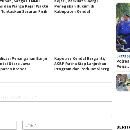
tupan, Satgas TMMD
Kejari, Perkuat Sinergi
s dan Warga Kejar Waktu
Penegakan Hukum di
 Tuntaskan Sasaran Fisik
Kabupaten Kendal
UNCATE
alisasi Penanganan Banjir
Kapolres Kendal Berganti,
Polres
antai Utara Jawa
AKBP Ratna Siap Lanjutkan
Pena
paten Brebes
Program dan Perkuat Sinergi
as yang wajib ditandai
*
BERIT