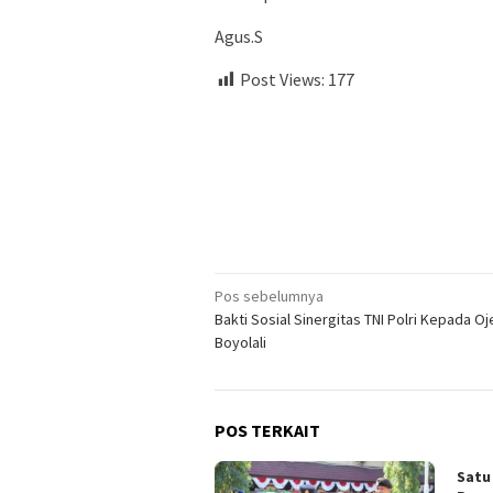
Agus.S
Post Views:
177
Navigasi
Pos sebelumnya
Bakti Sosial Sinergitas TNI Polri Kepada Oj
pos
Boyolali
POS TERKAIT
Satu