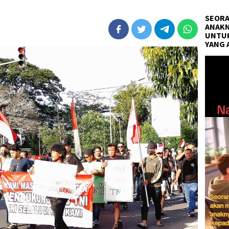
SEORA
ANAKN
UNTUK
YANG 
Pemuta
Video