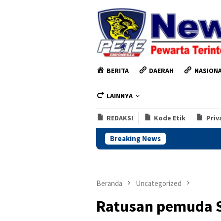
Loncat
ke
konten
BERITA
DAERAH
NASION
LAINNYA
REDAKSI
Kode Etik
Priv
Breaking News
Polres Kendal P
Beranda
Uncategorized
Ratusan pemuda 