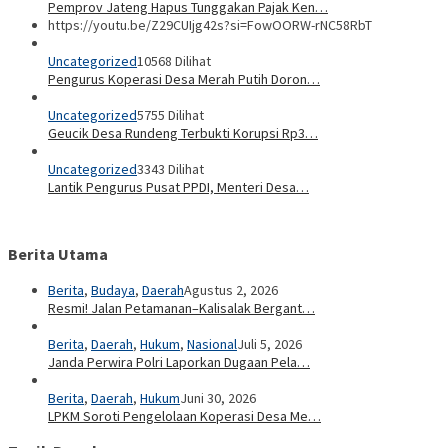
Pemprov Jateng Hapus Tunggakan Pajak Ken…
https://youtu.be/Z29CUIjg42s?si=FowOORW-rNC58RbT
Uncategorized
10568 Dilihat
Pengurus Koperasi Desa Merah Putih Doron…
Uncategorized
5755 Dilihat
Geucik Desa Rundeng Terbukti Korupsi Rp3…
Uncategorized
3343 Dilihat
Lantik Pengurus Pusat PPDI, Menteri Desa…
Berita Utama
Berita
,
Budaya
,
Daerah
Agustus 2, 2026
Resmi! Jalan Petamanan–Kalisalak Bergant…
Berita
,
Daerah
,
Hukum
,
Nasional
Juli 5, 2026
Janda Perwira Polri Laporkan Dugaan Pela…
Berita
,
Daerah
,
Hukum
Juni 30, 2026
LPKM Soroti Pengelolaan Koperasi Desa Me…