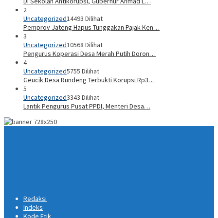
Di Sekolah Antikorupsi, Gubernur Ahmad L…
2
Uncategorized
14493 Dilihat
Pemprov Jateng Hapus Tunggakan Pajak Ken…
3
Uncategorized
10568 Dilihat
Pengurus Koperasi Desa Merah Putih Doron…
4
Uncategorized
5755 Dilihat
Geucik Desa Rundeng Terbukti Korupsi Rp3…
5
Uncategorized
3343 Dilihat
Lantik Pengurus Pusat PPDI, Menteri Desa…
Redaksi
Indeks
Kode Etik