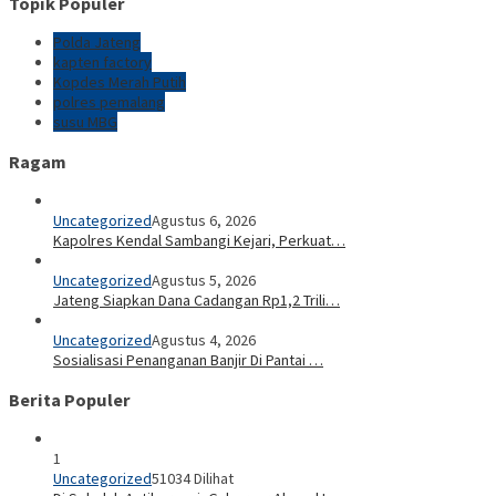
Topik Populer
Polda Jateng
kapten factory
Kopdes Merah Putih
polres pemalang
susu MBG
Ragam
Uncategorized
Agustus 6, 2026
Kapolres Kendal Sambangi Kejari, Perkuat…
Uncategorized
Agustus 5, 2026
Jateng Siapkan Dana Cadangan Rp1,2 Trili…
Uncategorized
Agustus 4, 2026
Sosialisasi Penanganan Banjir Di Pantai …
Berita Populer
1
Uncategorized
51034 Dilihat