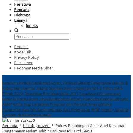
Peristiwa
Bencana
Olahraga
Lainnya
Indeks
Redaksi
Kode Etik
Privacy Policy
Disclaimer
Pedoman Media Siber
Breaking News
Kapolres Kendal Sambangi Kejari, Perkuat Sinergi Penegakan Hukum di
Kabupaten Kendal
Jateng Siapkan Dana Cadangan Rp1,2 Triliun untuk
Pilgub 2029, Disisihkan Bertahap Mulai 2027
Sosialisasi Penanganan
Banjir Di Pantai Utara Jawa Kabupaten Brebes
Kapolres Kendal Berganti,
AKBP Ratna Siap Lanjutkan Program dan Perkuat Sinergi
​Shaka
Bahurekso dan Pokdarkamtibmas Ikuti Pelepasan AKBP Hendry Susanto
Sianipar di Mapolres Kendal
Beranda
Uncategorized
Polres Pekalongan Gelar Apel Kesiapan
Pengamanan Malam Takbir Hari Raya Idul Fitri 1445 H