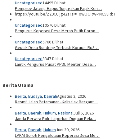
Uncategorized
14495 Dilihat
Pemprov Jateng Hapus Tunggakan Pajak Ken…
https://youtu.be/Z29CUIjg42s?si=FowOORW-rNC58RbT
Uncategorized
10576 Dilihat
Pengurus Koperasi Desa Merah Putih Doron…
Uncategorized
5766 Dilihat
Geucik Desa Rundeng Terbukti Korupsi Rp3…
Uncategorized
3347 Dilihat
Lantik Pengurus Pusat PPDI, Menteri Desa…
Berita Utama
Berita
,
Budaya
,
Daerah
Agustus 2, 2026
Resmi! Jalan Petamanan–Kalisalak Bergant…
Berita
,
Daerah
,
Hukum
,
Nasional
Juli 5, 2026
Janda Perwira Polri Laporkan Dugaan Pela…
Berita
,
Daerah
,
Hukum
Juni 30, 2026
LPKM Soroti Pengelolaan Koperasi Desa Me…