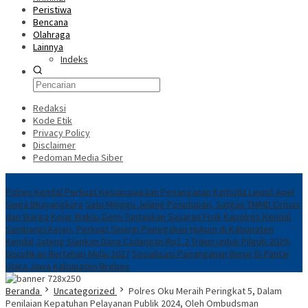
Peristiwa
Bencana
Olahraga
Lainnya
Indeks
Redaksi
Kode Etik
Privacy Policy
Disclaimer
Pedoman Media Siber
Breaking News
Polres Kendal Perkuat Kesiapsiagaan Penanganan Karhutla Lewat Apel
Siaga Bhayangkara
Satu Minggu Jelang Penutupan, Satgas TMMD Ormas
dan Warga Kejar Waktu Demi Tuntaskan Sasaran Fisik
Kapolres Kendal
Sambangi Kejari, Perkuat Sinergi Penegakan Hukum di Kabupaten
Kendal
Jateng Siapkan Dana Cadangan Rp1,2 Triliun untuk Pilgub 2029,
Disisihkan Bertahap Mulai 2027
Sosialisasi Penanganan Banjir Di Pantai
Utara Jawa Kabupaten Brebes
Beranda
Uncategorized
Polres Oku Meraih Peringkat 5, Dalam
Penilaian Kepatuhan Pelayanan Publik 2024, Oleh Ombudsman