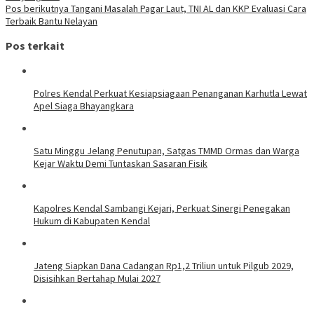
Pos berikutnya
Tangani Masalah Pagar Laut, TNI AL dan KKP Evaluasi Cara
Terbaik Bantu Nelayan
Pos terkait
Polres Kendal Perkuat Kesiapsiagaan Penanganan Karhutla Lewat
Apel Siaga Bhayangkara
Satu Minggu Jelang Penutupan, Satgas TMMD Ormas dan Warga
Kejar Waktu Demi Tuntaskan Sasaran Fisik
Kapolres Kendal Sambangi Kejari, Perkuat Sinergi Penegakan
Hukum di Kabupaten Kendal
Jateng Siapkan Dana Cadangan Rp1,2 Triliun untuk Pilgub 2029,
Disisihkan Bertahap Mulai 2027