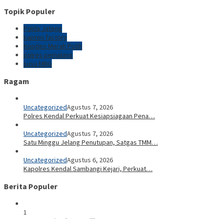
Topik Populer
Polda Jateng
kapten factory
Kopdes Merah Putih
polres pemalang
susu MBG
Ragam
Uncategorized
Agustus 7, 2026
Polres Kendal Perkuat Kesiapsiagaan Pena…
Uncategorized
Agustus 7, 2026
Satu Minggu Jelang Penutupan, Satgas TMM…
Uncategorized
Agustus 6, 2026
Kapolres Kendal Sambangi Kejari, Perkuat…
Berita Populer
1