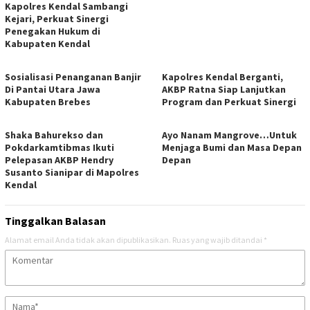
Kapolres Kendal Sambangi
Kejari, Perkuat Sinergi
Penegakan Hukum di
Kabupaten Kendal
Sosialisasi Penanganan Banjir
Kapolres Kendal Berganti,
Di Pantai Utara Jawa
AKBP Ratna Siap Lanjutkan
Kabupaten Brebes
Program dan Perkuat Sinergi
​Shaka Bahurekso dan
Ayo Nanam Mangrove…Untuk
Pokdarkamtibmas Ikuti
Menjaga Bumi dan Masa Depan
Pelepasan AKBP Hendry
Depan
Susanto Sianipar di Mapolres
Kendal
Tinggalkan Balasan
Alamat email Anda tidak akan dipublikasikan.
Ruas yang wajib ditandai
*