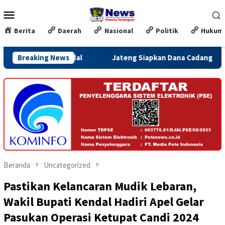
Loncat
Menu
ke
Mobile
konten
Berita
Daerah
Nasional
Politik
Hukum
ndal
Breaking News
Jateng Siapkan Dana Cadangan Rp1,2 Triliun untuk Pi
Beranda
Uncategorized
Pastikan Kelancaran Mudik Lebaran,
Wakil Bupati Kendal Hadiri Apel Gelar
Pasukan Operasi Ketupat Candi 2024