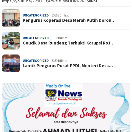
https://youtu.be/Z29CUIjg42s?si=FowOORW-rNC58RbT
UNCATEGORIZED
10565 Dilihat
Pengurus Koperasi Desa Merah Putih Doron…
UNCATEGORIZED
5752 Dilihat
Geucik Desa Rundeng Terbukti Korupsi Rp3…
UNCATEGORIZED
3339 Dilihat
Lantik Pengurus Pusat PPDI, Menteri Desa…