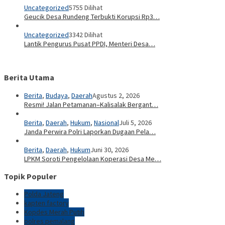
Uncategorized
5755 Dilihat
Geucik Desa Rundeng Terbukti Korupsi Rp3…
Uncategorized
3342 Dilihat
Lantik Pengurus Pusat PPDI, Menteri Desa…
Berita Utama
Berita
,
Budaya
,
Daerah
Agustus 2, 2026
Resmi! Jalan Petamanan–Kalisalak Bergant…
Berita
,
Daerah
,
Hukum
,
Nasional
Juli 5, 2026
Janda Perwira Polri Laporkan Dugaan Pela…
Berita
,
Daerah
,
Hukum
Juni 30, 2026
LPKM Soroti Pengelolaan Koperasi Desa Me…
Topik Populer
Polda Jateng
kapten factory
Kopdes Merah Putih
polres pemalang