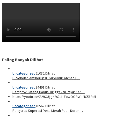
Paling Banyak Dilihat
Uncategorized
51032 Dilihat
Di Sekolah Antikorupsi, Gubernur Ahmad L…
Uncategorized
14491 Dilihat
Pemprov Jateng Hapus Tunggakan Pajak Ken…
https://youtu.be/Z29CUIjg42s?si=FowOORW-rNC58RbT
Uncategorized
10567 Dilihat
Pengurus Koperasi Desa Merah Putih Doron…