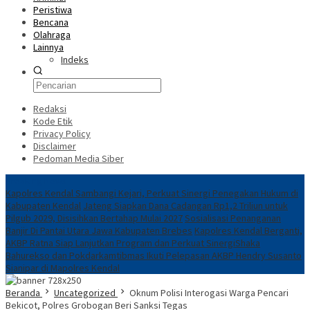
Peristiwa
Bencana
Olahraga
Lainnya
Indeks
Redaksi
Kode Etik
Privacy Policy
Disclaimer
Pedoman Media Siber
Breaking News
Kapolres Kendal Sambangi Kejari, Perkuat Sinergi Penegakan Hukum di
Kabupaten Kendal
Jateng Siapkan Dana Cadangan Rp1,2 Triliun untuk
Pilgub 2029, Disisihkan Bertahap Mulai 2027
Sosialisasi Penanganan
Banjir Di Pantai Utara Jawa Kabupaten Brebes
Kapolres Kendal Berganti,
AKBP Ratna Siap Lanjutkan Program dan Perkuat Sinergi
​Shaka
Bahurekso dan Pokdarkamtibmas Ikuti Pelepasan AKBP Hendry Susanto
Sianipar di Mapolres Kendal
Beranda
Uncategorized
Oknum Polisi Interogasi Warga Pencari
Bekicot, Polres Grobogan Beri Sanksi Tegas