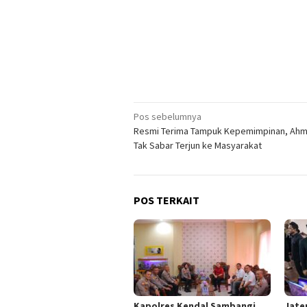
Navigasi
Pos sebelumnya
Resmi Terima Tampuk Kepemimpinan, Ahma
pos
Tak Sabar Terjun ke Masyarakat
POS TERKAIT
Kapolres Kendal Sambangi
Jate