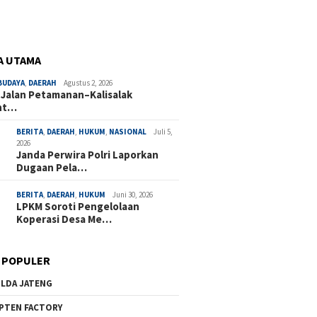
A UTAMA
BUDAYA
,
DAERAH
Agustus 2, 2026
 Jalan Petamanan–Kalisalak
nt…
BERITA
,
DAERAH
,
HUKUM
,
NASIONAL
Juli 5,
2026
Janda Perwira Polri Laporkan
Dugaan Pela…
BERITA
,
DAERAH
,
HUKUM
Juni 30, 2026
LPKM Soroti Pengelolaan
Koperasi Desa Me…
 POPULER
LDA JATENG
PTEN FACTORY