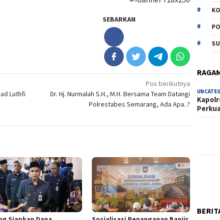
KO
SEBARKAN
PO
SU
RAGA
Pos berikutnya
UNCATE
d Luthfi
Dr. Hj. Nurmalah S.H., M.H. Bersama Team Datangi
Kapolr
Polrestabes Semarang, Ada Apa..?
Perku
BERIT
ng Siapkan Dana
Sosialisasi Penanganan Banjir