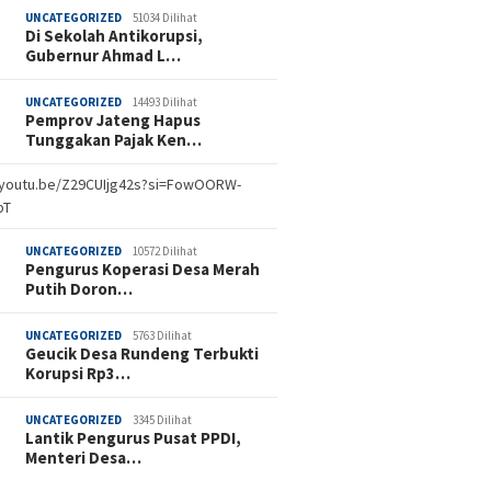
UNCATEGORIZED
51034 Dilihat
Di Sekolah Antikorupsi,
Gubernur Ahmad L…
UNCATEGORIZED
14493 Dilihat
Pemprov Jateng Hapus
Tunggakan Pajak Ken…
//youtu.be/Z29CUIjg42s?si=FowOORW-
bT
UNCATEGORIZED
10572 Dilihat
Pengurus Koperasi Desa Merah
Putih Doron…
UNCATEGORIZED
5763 Dilihat
Geucik Desa Rundeng Terbukti
Korupsi Rp3…
UNCATEGORIZED
3345 Dilihat
Lantik Pengurus Pusat PPDI,
Menteri Desa…