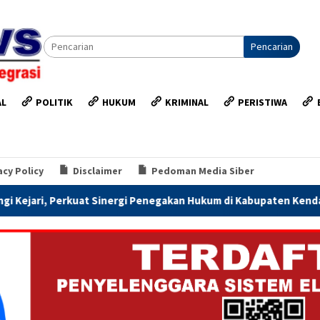
Pencarian
AL
POLITIK
HUKUM
KRIMINAL
PERISTIWA
acy Policy
Disclaimer
Pedoman Media Siber
rgi Penegakan Hukum di Kabupaten Kendal
Jateng Siapkan