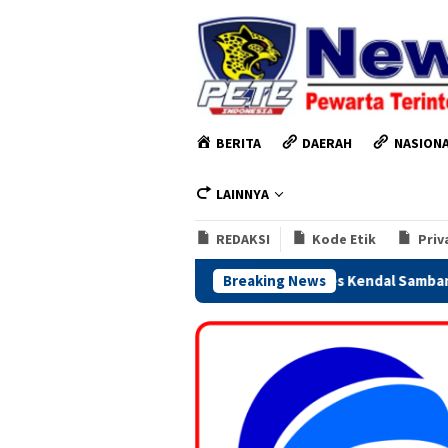
Loncat
ke
konten
BERITA
DAERAH
NASION
LAINNYA
REDAKSI
Kode Etik
Priv
Kapolres Kendal Sambangi Kejari, Perkuat Sine
Breaking News