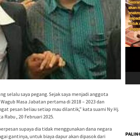
ang selalu saya pegang. Sejak saya menjadi anggota
i Wagub Masa Jabatan pertama di 2018 – 2023 dan
gat pesan beliau setiap mau dilantik,” kata suami Ny Hj.
ta Rabu , 20 Februari 2025.
 berpesan supaya dia tidak menggunakan dana negara
PALIN
gai gantinya, untuk biaya dapur akan dipasok dari