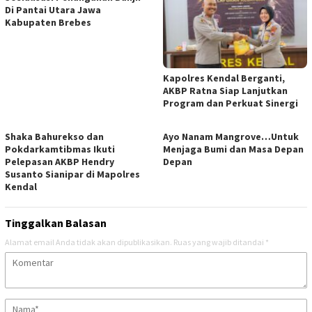
Di Pantai Utara Jawa
Kabupaten Brebes
Kapolres Kendal Berganti,
AKBP Ratna Siap Lanjutkan
Program dan Perkuat Sinergi
​Shaka Bahurekso dan
Ayo Nanam Mangrove…Untuk
Pokdarkamtibmas Ikuti
Menjaga Bumi dan Masa Depan
Pelepasan AKBP Hendry
Depan
Susanto Sianipar di Mapolres
Kendal
Tinggalkan Balasan
Alamat email Anda tidak akan dipublikasikan.
Ruas yang wajib ditandai
*