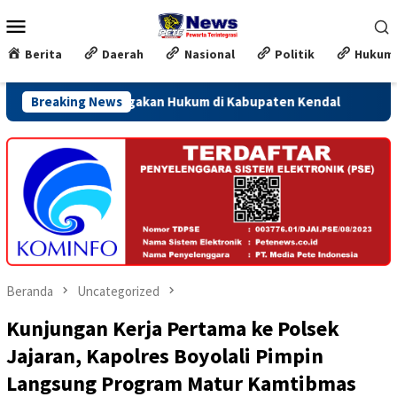
Loncat
Menu
ke
Mobile
konten
Berita
Daerah
Nasional
Politik
Hukum
ergi Penegakan Hukum di Kabupaten Kendal
Breaking News
Jateng Siapka
Beranda
Uncategorized
Kunjungan Kerja Pertama ke Polsek
Jajaran, Kapolres Boyolali Pimpin
Langsung Program Matur Kamtibmas