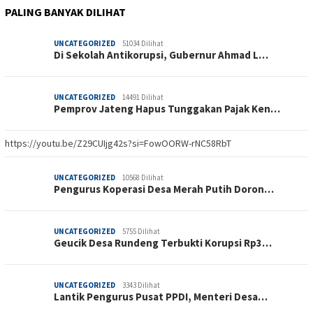
PALING BANYAK DILIHAT
UNCATEGORIZED
51034 Dilihat
Di Sekolah Antikorupsi, Gubernur Ahmad L…
UNCATEGORIZED
14491 Dilihat
Pemprov Jateng Hapus Tunggakan Pajak Ken…
https://youtu.be/Z29CUIjg42s?si=FowOORW-rNC58RbT
UNCATEGORIZED
10568 Dilihat
Pengurus Koperasi Desa Merah Putih Doron…
UNCATEGORIZED
5755 Dilihat
Geucik Desa Rundeng Terbukti Korupsi Rp3…
UNCATEGORIZED
3343 Dilihat
Lantik Pengurus Pusat PPDI, Menteri Desa…