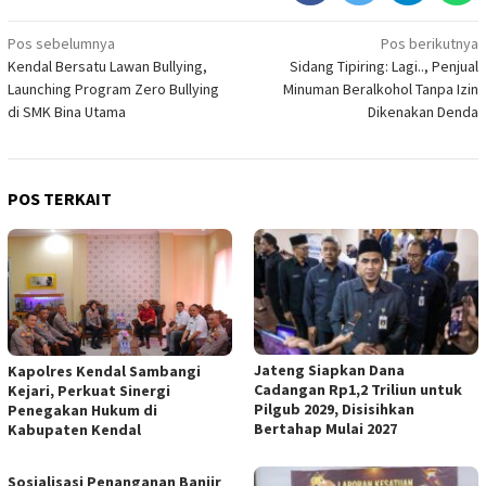
Navigasi
Pos sebelumnya
Pos berikutnya
Kendal Bersatu Lawan Bullying,
Sidang Tipiring: Lagi.., Penjual
pos
Launching Program Zero Bullying
Minuman Beralkohol Tanpa Izin
di SMK Bina Utama
Dikenakan Denda
POS TERKAIT
Jateng Siapkan Dana
Kapolres Kendal Sambangi
Cadangan Rp1,2 Triliun untuk
Kejari, Perkuat Sinergi
Pilgub 2029, Disisihkan
Penegakan Hukum di
Bertahap Mulai 2027
Kabupaten Kendal
Sosialisasi Penanganan Banjir