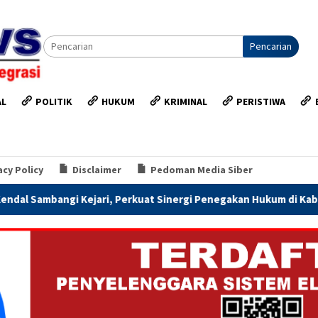
Pencarian
AL
POLITIK
HUKUM
KRIMINAL
PERISTIWA
acy Policy
Disclaimer
Pedoman Media Siber
ri, Perkuat Sinergi Penegakan Hukum di Kabupaten Kendal