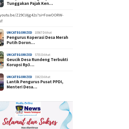
Tunggakan Pajak Ken…
//youtu.be/Z29CUIjg42s?si=FowOORW-
bT
UNCATEGORIZED
10567 Dilihat
Pengurus Koperasi Desa Merah
Putih Doron…
UNCATEGORIZED
5755 Dilihat
Geucik Desa Rundeng Terbukti
Korupsi Rp3…
UNCATEGORIZED
3342 Dilihat
Lantik Pengurus Pusat PPDI,
Menteri Desa…