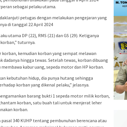
rperan sebagai pelaku utama.
daklanjuti petugas dengan melakukan pengejaran yang
ya di tanggal 22 April 2024
elaku utama DP (22), RMS (21) dan GS (29). Ketiganya
korban,” tuturnya.
er korban, kemudian korban yang sempat melawan
k dadanya hingga tewas. Setelah tewas, korban dibuang
ku membawa kabur uang, sepeda motor dan HP korban.
kan kebutuhan hidup, dia punya hutang sehingga
hadap korban yang dikenal pelaku,” jelasnya.
mengamankan barang bukti 1 sepeda motor milik korban,
hantam korban, satu buah tali untuk menjerat leher
gunakan korban.
an pasal 340 KUHP tentang pembunuhan berencana atau