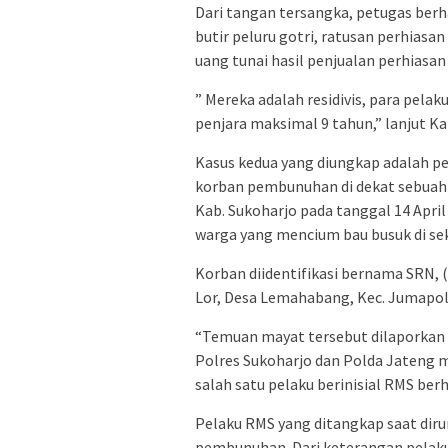
Dari tangan tersangka, petugas berh
butir peluru gotri, ratusan perhiasa
uang tunai hasil penjualan perhiasan 
” Mereka adalah residivis, para pel
penjara maksimal 9 tahun,” lanjut Ka
Kasus kedua yang diungkap adalah p
korban pembunuhan di dekat sebuah
Kab. Sukoharjo pada tanggal 14 Apri
warga yang mencium bau busuk di sekit
Korban diidentifikasi bernama SRN, 
Lor, Desa Lemahabang, Kec. Jumapol
“Temuan mayat tersebut dilaporkan k
Polres Sukoharjo dan Polda Jateng m
salah satu pelaku berinisial RMS ber
Pelaku RMS yang ditangkap saat di
pembunuhan. Dari keterangan pelaku