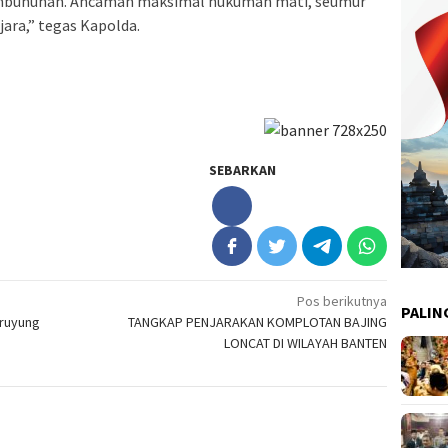
embunuhan. Ancaman maksimal hukuman mati, seumur
jara,” tegas Kapolda.
SEBARKAN
Pos berikutnya
PALIN
ruyung
TANGKAP PENJARAKAN KOMPLOTAN BAJING
LONCAT DI WILAYAH BANTEN