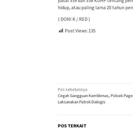
pasal 339 dan 338 KUHP tentang p
hidup, atau paling lama 20 tahun pen
( DONI K / RED )
Post Views:
135
Navigasi
Pos sebelumnya
Cegah Gangguan Kamtibmas, Polsek Page
pos
Laksanakan Patroli Dialogis
POS TERKAIT