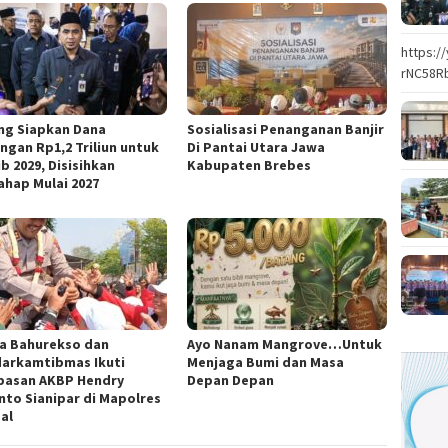
https:
rNC58R
ng Siapkan Dana
Sosialisasi Penanganan Banjir
ngan Rp1,2 Triliun untuk
Di Pantai Utara Jawa
b 2029, Disisihkan
Kabupaten Brebes
ahap Mulai 2027
ka Bahurekso dan
Ayo Nanam Mangrove…Untuk
arkamtibmas Ikuti
Menjaga Bumi dan Masa
pasan AKBP Hendry
Depan Depan
nto Sianipar di Mapolres
al