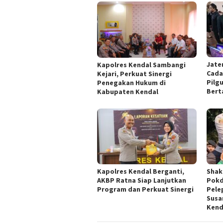
Jate
Kapolres Kendal Sambangi
Cada
Kejari, Perkuat Sinergi
Pilgu
Penegakan Hukum di
Bert
Kabupaten Kendal
Kapolres Kendal Berganti,
​Sha
AKBP Ratna Siap Lanjutkan
Pokd
Program dan Perkuat Sinergi
Pele
Susa
Kend