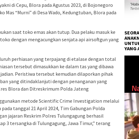
akni di Cepu, Blora pada Agustus 2023, di Bojonegoro
oko Mas “Murni” di Desa Wado, Kedungtuban, Blora pada
kukan saat toko emas akan tutup. Dua pelaku masuk ke
SEORA
ANAKN
oko dengan mengacungkan senjata api airsoftgun yang
UNTUK
YANG 
Pemuta
ruh perhiasan yang terpajang di etalase dengan total
Video
Perhiasan tersebut dimasukkan ke dalam tas yang dibawa
jadian. Peristiwa tersebut kemudian dilaporkan pihak
ban yang ditindaklanjuti dengan penanganan yang
lres Blora dan Ditreskrimum Polda Jateng
unakan metode Scientific Crime Investigation melalui
an pada tanggal 21 April 2024, Tim Gabungan Polda
gan jajaran Reskrim Polres Tulungagung berhasil
 3 tersangka di Tulungagung, Jawa Timur,” terang