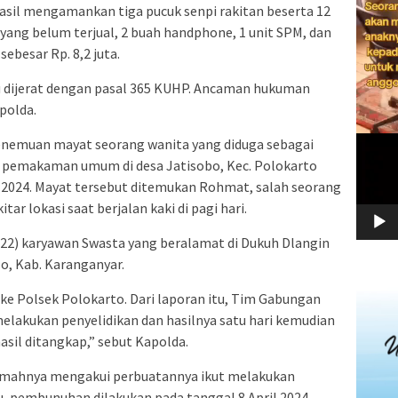
asil mengamankan tiga pucuk senpi rakitan beserta 12
n yang belum terjual, 2 buah handphone, 1 unit SPM, dan
sebesar Rp. 8,2 juta.
aku dijerat dengan pasal 365 KUHP. Ancaman hukuman
polda.
enemuan mayat seorang wanita yang diduga sebagai
 pemakaman umum di desa Jatisobo, Kec. Polokarto
l 2024. Mayat tersebut ditemukan Rohmat, salah seorang
ar lokasi saat berjalan kaki di pagi hari.
(22) karyawan Swasta yang beralamat di Dukuh Dlangin
o, Kab. Karanganyar.
e Polsek Polokarto. Dari laporan itu, Tim Gabungan
elakukan penyelidikan dan hasilnya satu hari kemudian
hasil ditangkap,” sebut Kapolda.
rumahnya mengakui perbuatannya ikut melakukan
, pembunuhan dilakukan pada tanggal 8 April 2024