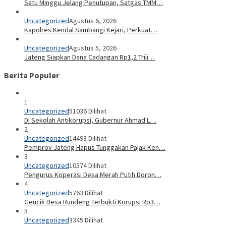
Satu Minggu Jelang Penutupan, Satgas TMM…
Uncategorized
Agustus 6, 2026
Kapolres Kendal Sambangi Kejari, Perkuat…
Uncategorized
Agustus 5, 2026
Jateng Siapkan Dana Cadangan Rp1,2 Trili…
Berita Populer
1
Uncategorized
51036 Dilihat
Di Sekolah Antikorupsi, Gubernur Ahmad L…
2
Uncategorized
14493 Dilihat
Pemprov Jateng Hapus Tunggakan Pajak Ken…
3
Uncategorized
10574 Dilihat
Pengurus Koperasi Desa Merah Putih Doron…
4
Uncategorized
5763 Dilihat
Geucik Desa Rundeng Terbukti Korupsi Rp3…
5
Uncategorized
3345 Dilihat