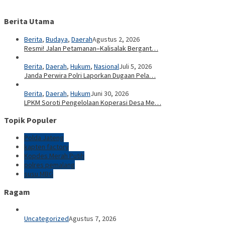
Berita Utama
Berita
,
Budaya
,
Daerah
Agustus 2, 2026
Resmi! Jalan Petamanan–Kalisalak Bergant…
Berita
,
Daerah
,
Hukum
,
Nasional
Juli 5, 2026
Janda Perwira Polri Laporkan Dugaan Pela…
Berita
,
Daerah
,
Hukum
Juni 30, 2026
LPKM Soroti Pengelolaan Koperasi Desa Me…
Topik Populer
Polda Jateng
kapten factory
Kopdes Merah Putih
polres pemalang
susu MBG
Ragam
Uncategorized
Agustus 7, 2026