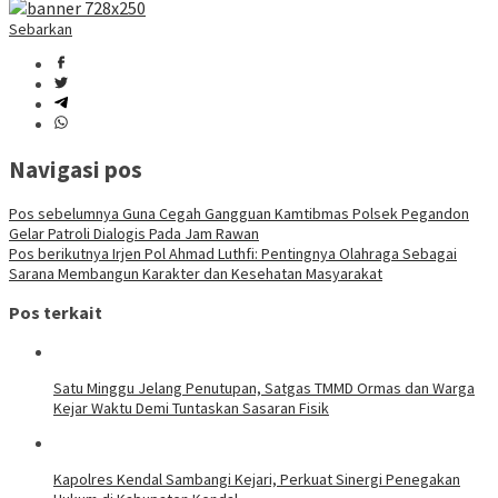
Sebarkan
Navigasi pos
Pos sebelumnya
Guna Cegah Gangguan Kamtibmas Polsek Pegandon
Gelar Patroli Dialogis Pada Jam Rawan
Pos berikutnya
Irjen Pol Ahmad Luthfi: Pentingnya Olahraga Sebagai
Sarana Membangun Karakter dan Kesehatan Masyarakat
Pos terkait
Satu Minggu Jelang Penutupan, Satgas TMMD Ormas dan Warga
Kejar Waktu Demi Tuntaskan Sasaran Fisik
Kapolres Kendal Sambangi Kejari, Perkuat Sinergi Penegakan