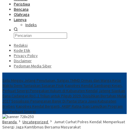
Peristiwa
Bencana
Olahraga
Lainnya
Indeks
Redaksi
Kode Etik
Privacy Policy
Disclaimer
Pedoman Media Siber
Breaking News
Satu Minggu Jelang Penutupan, Satgas TMMD Ormas dan Warga Kejar
Waktu Demi Tuntaskan Sasaran Fisik
Kapolres Kendal Sambangi Kejari,
Perkuat Sinergi Penegakan Hukum di Kabupaten Kendal
Jateng Siapkan
Dana Cadangan Rp1,2 Triliun untuk Pilgub 2029, Disisihkan Bertahap Mulai
2027
Sosialisasi Penanganan Banjir Di Pantai Utara Jawa Kabupaten
Brebes
Kapolres Kendal Berganti, AKBP Ratna Siap Lanjutkan Program
dan Perkuat Sinergi
Beranda
Uncategorized
Jumat Curhat Polres Kendal: Memperkuat
Sinergi Jaga Kamtibmas Bersama Masyarakat