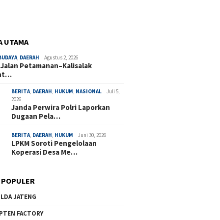
A UTAMA
BUDAYA
,
DAERAH
Agustus 2, 2026
 Jalan Petamanan–Kalisalak
nt…
BERITA
,
DAERAH
,
HUKUM
,
NASIONAL
Juli 5,
2026
Janda Perwira Polri Laporkan
Dugaan Pela…
BERITA
,
DAERAH
,
HUKUM
Juni 30, 2026
LPKM Soroti Pengelolaan
Koperasi Desa Me…
 POPULER
LDA JATENG
PTEN FACTORY