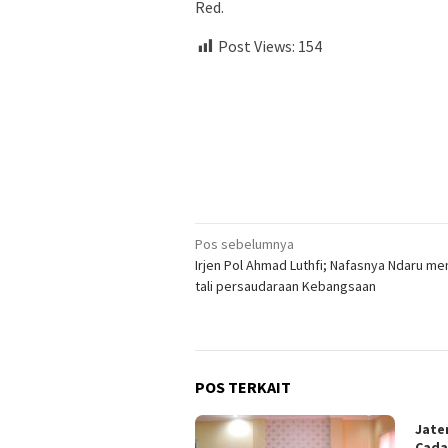
Red.
Post Views:
154
Navigasi
Pos sebelumnya
Irjen Pol Ahmad Luthfi; Nafasnya Ndaru m
pos
tali persaudaraan Kebangsaan
POS TERKAIT
Jate
Cada