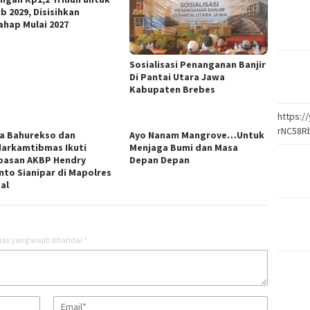
b 2029, Disisihkan
ahap Mulai 2027
Sosialisasi Penanganan Banjir
Di Pantai Utara Jawa
Kabupaten Brebes
https:
rNC58R
ka Bahurekso dan
Ayo Nanam Mangrove…Untuk
arkamtibmas Ikuti
Menjaga Bumi dan Masa
pasan AKBP Hendry
Depan Depan
nto Sianipar di Mapolres
al
as yang wajib ditandai
*