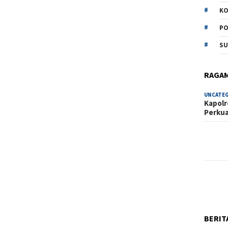
KO
PO
SU
RAGA
UNCATE
Kapolr
Perku
BERIT