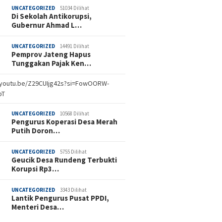
UNCATEGORIZED
51034 Dilihat
Di Sekolah Antikorupsi,
Gubernur Ahmad L…
UNCATEGORIZED
14491 Dilihat
Pemprov Jateng Hapus
Tunggakan Pajak Ken…
//youtu.be/Z29CUIjg42s?si=FowOORW-
bT
UNCATEGORIZED
10568 Dilihat
Pengurus Koperasi Desa Merah
Putih Doron…
UNCATEGORIZED
5755 Dilihat
Geucik Desa Rundeng Terbukti
Korupsi Rp3…
UNCATEGORIZED
3343 Dilihat
Lantik Pengurus Pusat PPDI,
Menteri Desa…