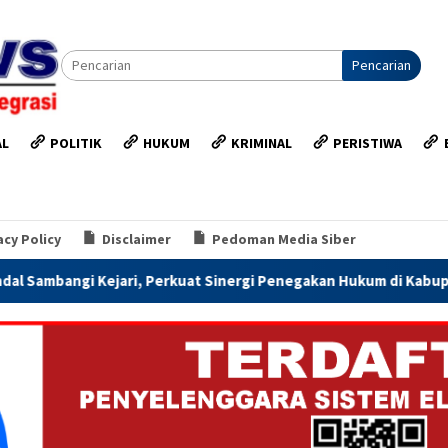
Pencarian
AL
POLITIK
HUKUM
KRIMINAL
PERISTIWA
acy Policy
Disclaimer
Pedoman Media Siber
ari, Perkuat Sinergi Penegakan Hukum di Kabupaten Kendal