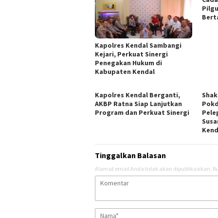
Pilgu
Bert
Kapolres Kendal Sambangi
Kejari, Perkuat Sinergi
Penegakan Hukum di
Kabupaten Kendal
Kapolres Kendal Berganti,
​Sha
AKBP Ratna Siap Lanjutkan
Pokd
Program dan Perkuat Sinergi
Pele
Susa
Kend
Tinggalkan Balasan
Alamat email Anda tidak akan dipublikasikan.
Ru