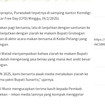
oeprapto, Purwodadi tepatnya di samping kantor Komdigi
 Free Day (CFD) Minggu, (9/2/2025).
kan pagi bersama, lalu di lanjutkan dengan santunan ke
 lanjutkan dengan ziarah ke makam Bupati Grobogan
an di akhir acara makan bersama di Kedai Pelangi yang
https:
ngan.
rNC58R
i Walad menyampaikan bahwa ziarah ke makam Bupati
adalah mengenang jasa beliau yang mana ikut andil besar
ogan.
HPN 2025, kami berserta awak media melakukan ziarah ke
 yakni Bupati Sunarto,” ujarnya.
ul Munir mengucapkan terima kasih kepada Pemkab
ekan – rekan media lainnya yang kompak menggelar