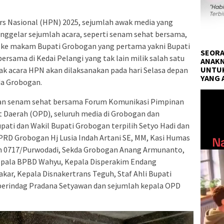
s Nasional (HPN) 2025, sejumlah awak media yang
ggelar sejumlah acara, seperti senam sehat bersama,
h ke makam Bupati Grobogan yang pertama yakni Bupati
SEORA
ersama di Kedai Pelangi yang tak lain milik salah satu
ANAKN
UNTUK
k acara HPN akan dilaksanakan pada hari Selasa depan
YANG 
da Grobogan.
Pemuta
gan senam sehat bersama Forum Komunikasi Pimpinan
Video
t Daerah (OPD), seluruh media di Grobogan dan
pati dan Wakil Bupati Grobogan terpilih Setyo Hadi dan
PRD Grobogan Hj Lusia Indah Artani SE, MM, Kasi Humas
m 0717/Purwodadi, Sekda Grobogan Anang Armunanto,
pala BPBD Wahyu, Kepala Disperakim Endang
kar, Kepala Disnakertrans Teguh, Staf Ahli Bupati
sperindag Pradana Setyawan dan sejumlah kepala OPD