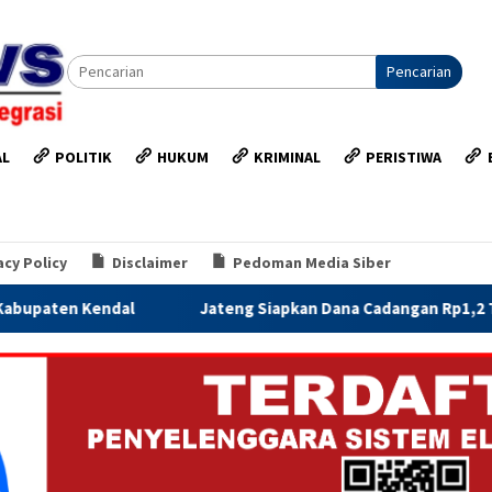
Pencarian
AL
POLITIK
HUKUM
KRIMINAL
PERISTIWA
acy Policy
Disclaimer
Pedoman Media Siber
Jateng Siapkan Dana Cadangan Rp1,2 Triliun untuk Pilgub 2029