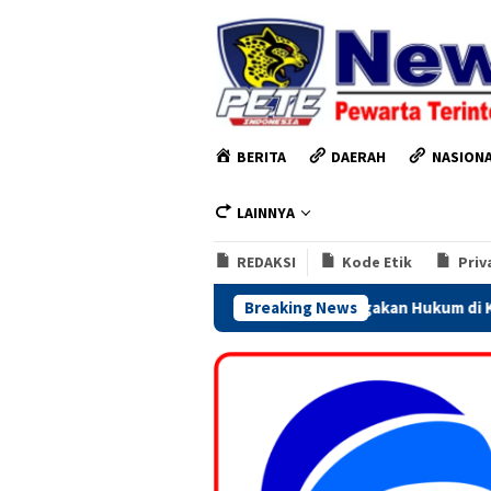
Loncat
ke
konten
BERITA
DAERAH
NASION
LAINNYA
REDAKSI
Kode Etik
Priv
ri, Perkuat Sinergi Penegakan Hukum di Kabupaten Kendal
Breaking News