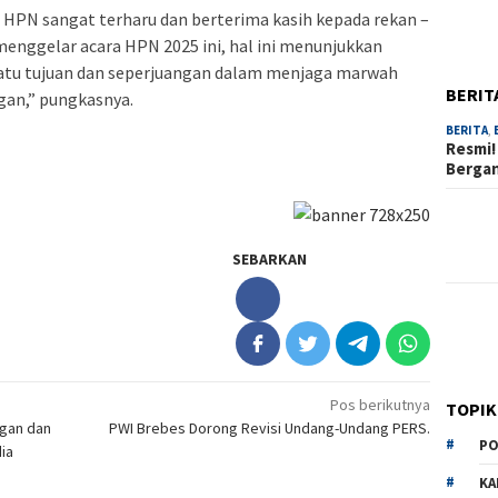
ia HPN sangat terharu dan berterima kasih kepada rekan –
enggelar acara HPN 2025 ini, hal ini menunjukkan
satu tujuan dan seperjuangan dalam menjaga marwah
BERIT
ogan,” pungkasnya.
BERITA
,
Resmi!
Berga
SEBARKAN
Pos berikutnya
TOPIK
ngan dan
PWI Brebes Dorong Revisi Undang-Undang PERS.
PO
ia
KA