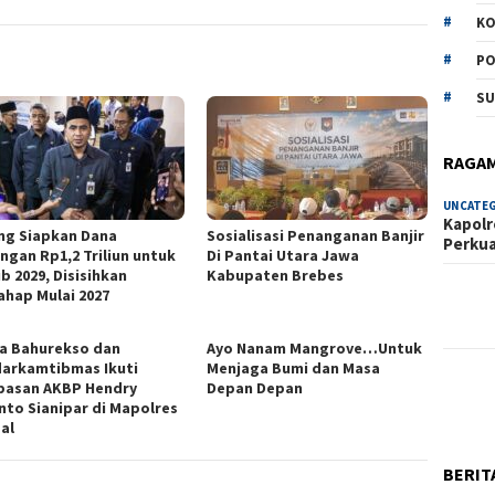
KO
PO
SU
RAGA
UNCATE
Kapolr
ng Siapkan Dana
Sosialisasi Penanganan Banjir
Perku
ngan Rp1,2 Triliun untuk
Di Pantai Utara Jawa
b 2029, Disisihkan
Kabupaten Brebes
ahap Mulai 2027
ka Bahurekso dan
Ayo Nanam Mangrove…Untuk
arkamtibmas Ikuti
Menjaga Bumi dan Masa
pasan AKBP Hendry
Depan Depan
nto Sianipar di Mapolres
al
BERIT