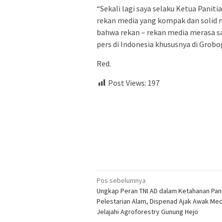
“Sekali lagi saya selaku Ketua Panit
rekan media yang kompak dan solid m
bahwa rekan – rekan media merasa 
pers di Indonesia khususnya di Grob
Red.
Post Views:
197
Navigasi
Pos sebelumnya
Ungkap Peran TNI AD dalam Ketahanan Pa
pos
Pelestarian Alam, Dispenad Ajak Awak Med
Jelajahi Agroforestry Gunung Hejo