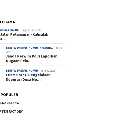
A UTAMA
BUDAYA
,
DAERAH
Agustus 2, 2026
 Jalan Petamanan–Kalisalak
nt…
BERITA
,
DAERAH
,
HUKUM
,
NASIONAL
Juli 5,
2026
Janda Perwira Polri Laporkan
Dugaan Pela…
BERITA
,
DAERAH
,
HUKUM
Juni 30, 2026
LPKM Soroti Pengelolaan
Koperasi Desa Me…
 POPULER
LDA JATENG
PTEN FACTORY