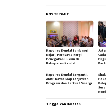
POS TERKAIT
Kapolres Kendal Sambangi
Jate
Kejari, Perkuat Sinergi
Cada
Penegakan Hukum di
Pilgu
Kabupaten Kendal
Bert
Kapolres Kendal Berganti,
​Sha
AKBP Ratna Siap Lanjutkan
Pokd
Program dan Perkuat Sinergi
Pele
Susa
Kend
Tinggalkan Balasan