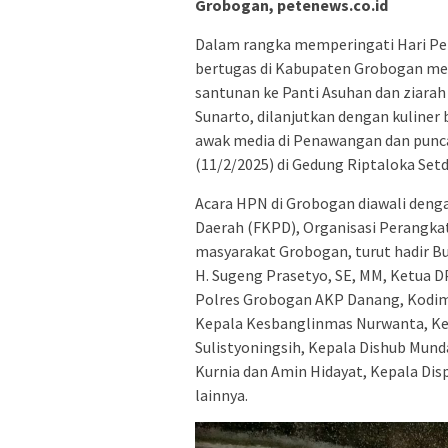
Grobogan, petenews.co.id
Dalam rangka memperingati Hari Per
bertugas di Kabupaten Grobogan men
santunan ke Panti Asuhan dan ziara
Sunarto, dilanjutkan dengan kuliner b
awak media di Penawangan dan punca
(11/2/2025) di Gedung Riptaloka Set
Acara HPN di Grobogan diawali den
Daerah (FKPD), Organisasi Perangka
masyarakat Grobogan, turut hadir Bu
H. Sugeng Prasetyo, SE, MM, Ketua D
Polres Grobogan AKP Danang, Kodi
Kepala Kesbanglinmas Nurwanta, Ke
Sulistyoningsih, Kepala Dishub Munda
Kurnia dan Amin Hidayat, Kepala Di
lainnya.