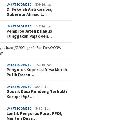
UNCATEGORIZED
51034 Dilihat
Di Sekolah Antikorupsi,
Gubernur Ahmad L…
UNCATEGORIZED
14493 Dilihat
Pemprov Jateng Hapus
Tunggakan Pajak Ken…
//youtu.be/Z29CUIjg42s?si=FowOORW-
bT
UNCATEGORIZED
10568 Dilihat
Pengurus Koperasi Desa Merah
Putih Doron…
UNCATEGORIZED
5757 Dilihat
Geucik Desa Rundeng Terbukti
Korupsi Rp3…
UNCATEGORIZED
3343 Dilihat
Lantik Pengurus Pusat PPDI,
Menteri Desa…