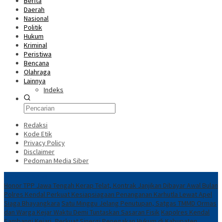
Berita
Daerah
Nasional
Politik
Hukum
Kriminal
Peristiwa
Bencana
Olahraga
Lainnya
Indeks
Redaksi
Kode Etik
Privacy Policy
Disclaimer
Pedoman Media Siber
Breaking News
Honor TPP Jawa Tengah Kerap Telat, Kontrak Janjikan Dibayar Awal Bulan
Polres Kendal Perkuat Kesiapsiagaan Penanganan Karhutla Lewat Apel
Siaga Bhayangkara
Satu Minggu Jelang Penutupan, Satgas TMMD Ormas
dan Warga Kejar Waktu Demi Tuntaskan Sasaran Fisik
Kapolres Kendal
Sambangi Kejari, Perkuat Sinergi Penegakan Hukum di Kabupaten