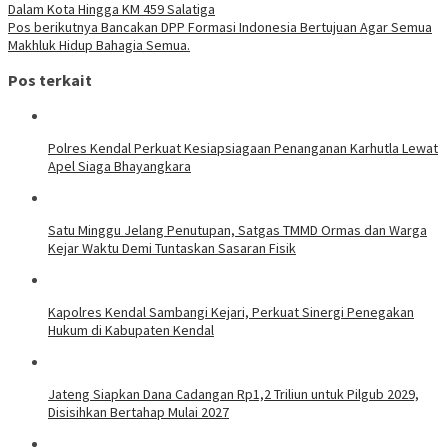
Dalam Kota Hingga KM 459 Salatiga
Pos berikutnya
Bancakan DPP Formasi Indonesia Bertujuan Agar Semua
Makhluk Hidup Bahagia Semua.
Pos terkait
Polres Kendal Perkuat Kesiapsiagaan Penanganan Karhutla Lewat
Apel Siaga Bhayangkara
Satu Minggu Jelang Penutupan, Satgas TMMD Ormas dan Warga
Kejar Waktu Demi Tuntaskan Sasaran Fisik
Kapolres Kendal Sambangi Kejari, Perkuat Sinergi Penegakan
Hukum di Kabupaten Kendal
Jateng Siapkan Dana Cadangan Rp1,2 Triliun untuk Pilgub 2029,
Disisihkan Bertahap Mulai 2027