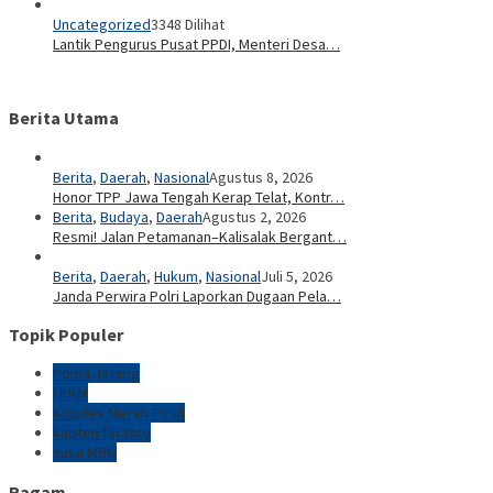
Uncategorized
3348 Dilihat
Lantik Pengurus Pusat PPDI, Menteri Desa…
Berita Utama
Berita
,
Daerah
,
Nasional
Agustus 8, 2026
Honor TPP Jawa Tengah Kerap Telat, Kontr…
Berita
,
Budaya
,
Daerah
Agustus 2, 2026
Resmi! Jalan Petamanan–Kalisalak Bergant…
Berita
,
Daerah
,
Hukum
,
Nasional
Juli 5, 2026
Janda Perwira Polri Laporkan Dugaan Pela…
Topik Populer
Polda Jateng
LPKM
Kopdes Merah Putih
kapten factory
susu MBG
Ragam