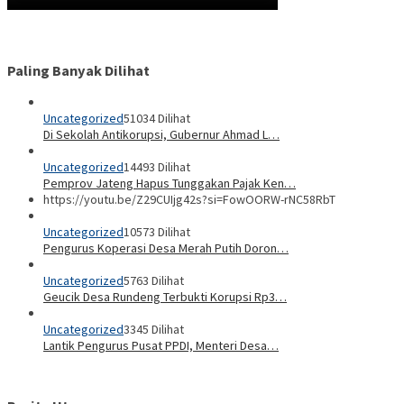
Paling Banyak Dilihat
Uncategorized
51034 Dilihat
Di Sekolah Antikorupsi, Gubernur Ahmad L…
Uncategorized
14493 Dilihat
Pemprov Jateng Hapus Tunggakan Pajak Ken…
https://youtu.be/Z29CUIjg42s?si=FowOORW-rNC58RbT
Uncategorized
10573 Dilihat
Pengurus Koperasi Desa Merah Putih Doron…
Uncategorized
5763 Dilihat
Geucik Desa Rundeng Terbukti Korupsi Rp3…
Uncategorized
3345 Dilihat
Lantik Pengurus Pusat PPDI, Menteri Desa…