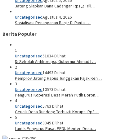
Uncategorized
Agustus 5, 2026
Jateng Siapkan Dana Cadangan Rp1,2 Trili…
Uncategorized
Agustus 4, 2026
Sosialisasi Penanganan Banjir Di Pantai …
Berita Populer
1
Uncategorized
51034 Dilihat
Di Sekolah Antikorupsi, Gubernur Ahmad L…
2
Uncategorized
14493 Dilihat
Pemprov Jateng Hapus Tunggakan Pajak Ken…
3
Uncategorized
10573 Dilihat
Pengurus Koperasi Desa Merah Putih Doron…
4
Uncategorized
5763 Dilihat
Geucik Desa Rundeng Terbukti Korupsi Rp3…
5
Uncategorized
3345 Dilihat
Lantik Pengurus Pusat PPDI, Menteri Desa…