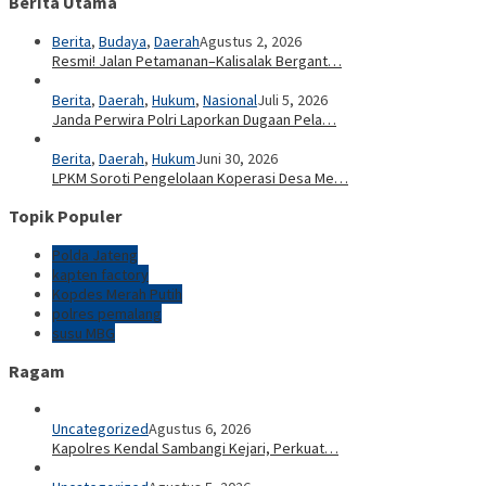
Berita Utama
Berita
,
Budaya
,
Daerah
Agustus 2, 2026
Resmi! Jalan Petamanan–Kalisalak Bergant…
Berita
,
Daerah
,
Hukum
,
Nasional
Juli 5, 2026
Janda Perwira Polri Laporkan Dugaan Pela…
Berita
,
Daerah
,
Hukum
Juni 30, 2026
LPKM Soroti Pengelolaan Koperasi Desa Me…
Topik Populer
Polda Jateng
kapten factory
Kopdes Merah Putih
polres pemalang
susu MBG
Ragam
Uncategorized
Agustus 6, 2026
Kapolres Kendal Sambangi Kejari, Perkuat…