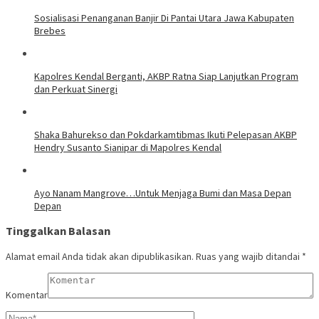
Sosialisasi Penanganan Banjir Di Pantai Utara Jawa Kabupaten
Brebes
Kapolres Kendal Berganti, AKBP Ratna Siap Lanjutkan Program
dan Perkuat Sinergi
​Shaka Bahurekso dan Pokdarkamtibmas Ikuti Pelepasan AKBP
Hendry Susanto Sianipar di Mapolres Kendal
Ayo Nanam Mangrove…Untuk Menjaga Bumi dan Masa Depan
Depan
Tinggalkan Balasan
Alamat email Anda tidak akan dipublikasikan.
Ruas yang wajib ditandai
*
Komentar