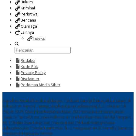
Hukum
Kriminal
Peristiwa
Bencana
Olahraga
Lainnya
Indeks
Redaksi
Kode Etik
Privacy Policy
Disclaimer
Pedoman Media Siber
Breaking News
Kapolres Kendal Sambangi Kejari, Perkuat Sinergi Penegakan Hukum di
Kabupaten Kendal
Jateng Siapkan Dana Cadangan Rp1,2 Triliun untuk
Pilgub 2029, Disisihkan Bertahap Mulai 2027
Sosialisasi Penanganan
Banjir Di Pantai Utara Jawa Kabupaten Brebes
Kapolres Kendal Berganti,
AKBP Ratna Siap Lanjutkan Program dan Perkuat Sinergi
​Shaka
Bahurekso dan Pokdarkamtibmas Ikuti Pelepasan AKBP Hendry Susanto
Sianipar di Mapolres Kendal