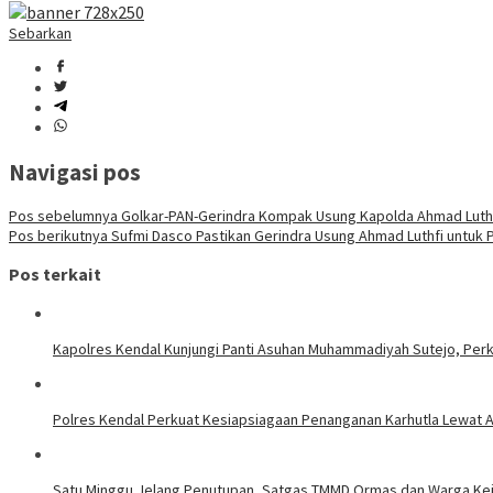
Sebarkan
Navigasi pos
Pos sebelumnya
Golkar-PAN-Gerindra Kompak Usung Kapolda Ahmad Luthfi
Pos berikutnya
Sufmi Dasco Pastikan Gerindra Usung Ahmad Luthfi untuk 
Pos terkait
Kapolres Kendal Kunjungi Panti Asuhan Muhammadiyah Sutejo, Perku
Polres Kendal Perkuat Kesiapsiagaan Penanganan Karhutla Lewat 
Satu Minggu Jelang Penutupan, Satgas TMMD Ormas dan Warga Keja