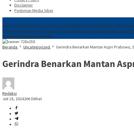
Disclaimer
Pedoman Media Siber
Breaking News
Kapolres Kendal Kunjungi Panti Asuhan Muhammadiyah Sutejo, Perkuat Sin
Penanganan Karhutla Lewat Apel Siaga Bhayangkara
Satu Minggu Jelang 
Hukum di Kabupaten Kendal
Beranda
Uncategorized
Gerindra Benarkan Mantan Aspri Prabowo, S
Gerindra Benarkan Mantan Asp
Redaksi
Juli 18, 2024
266 Dilihat