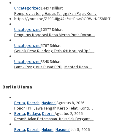
Uncategorized
14497 Dilihat
Pemprov Jateng Hapus Tunggakan Pajak Ken…
https://youtu.be/Z29CUIjg42s?si=FowOORW-rNC58RbT
Uncategorized
10577 Dilihat
Pengurus Koperasi Desa Merah Putih Doron…
Uncategorized
5767 Dilihat
Geucik Desa Rundeng Terbukti Korupsi Rp3…
Uncategorized
3348 Dilihat
Lantik Pengurus Pusat PPDI, Menteri Desa…
Berita Utama
Berita
,
Daerah
,
Nasional
Agustus 8, 2026
Honor TPP Jawa Tengah Kerap Telat, Kontr…
Berita
,
Budaya
,
Daerah
Agustus 2, 2026
Resmi! Jalan Petamanan–Kalisalak Bergant…
Berita
,
Daerah
,
Hukum
,
Nasional
Juli 5, 2026