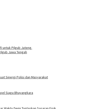
 untuk Pilgub Jateng.
Pilgub Jawa Tengah
at Sinergi Polisi dan Masyarakat
Apel Siaga Bhayangkara
r Waktu Demi Tuntaskan Sasaran Fisik