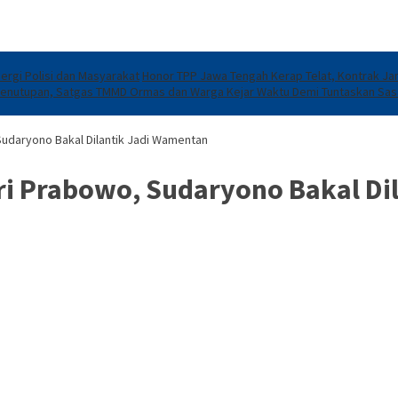
ergi Polisi dan Masyarakat
Honor TPP Jawa Tengah Kerap Telat, Kontrak Jan
Penutupan, Satgas TMMD Ormas dan Warga Kejar Waktu Demi Tuntaskan Sasa
udaryono Bakal Dilantik Jadi Wamentan
ri Prabowo, Sudaryono Bakal Di