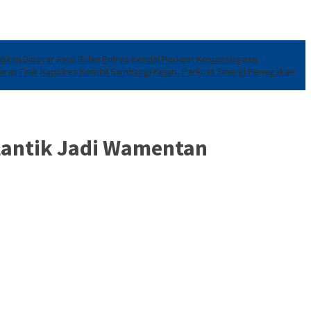
jikan Dibayar Awal Bulan
Polres Kendal Perkuat Kesiapsiagaan
ran Fisik
Kapolres Kendal Sambangi Kejari, Perkuat Sinergi Penegakan
lantik Jadi Wamentan